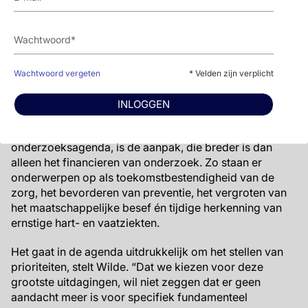
geraadpleegd dat we ons tijdens het proces ons wel
eens zorgen maakten dat we straks een agenda met
twintig onderwerpen zouden hebben. Maar heel
opvallend: onderzoekers, zorgverleners, patiënten en
donateurs van de Hartstichting bleken het verrassend
Wachtwoord vergeten
* Velden zijn verplicht
eens.”
Een brede agenda
INLOGGEN
Nieuw aan de hart- en vaatagenda, opvolger van de
onderzoeksagenda, is de aanpak, die breder is dan
alleen het financieren van onderzoek. Zo staan er
onderwerpen op als toekomstbestendigheid van de
zorg, het bevorderen van preventie, het vergroten van
het maatschappelijke besef én tijdige herkenning van
ernstige hart- en vaatziekten.
Het gaat in de agenda uitdrukkelijk om het stellen van
prioriteiten, stelt Wilde. “Dat we kiezen voor deze
grootste uitdagingen, wil niet zeggen dat er geen
aandacht meer is voor specifiek fundamenteel