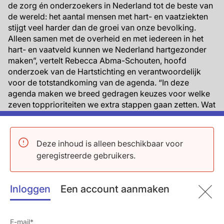
de zorg én onderzoekers in Nederland tot de beste van
de wereld: het aantal mensen met hart- en vaatziekten
stijgt veel harder dan de groei van onze bevolking.
Alleen samen met de overheid en met iedereen in het
hart- en vaatveld kunnen we Nederland hartgezonder
maken”, vertelt Rebecca Abma-Schouten, hoofd
onderzoek van de Hartstichting en verantwoordelijk
voor de totstandkoming van de agenda. “In deze
agenda maken we breed gedragen keuzes voor welke
zeven topprioriteiten we extra stappen gaan zetten. Wat
doet er het meeste toe? Waar heb je de Hartstichting
nodig? En, misschien nog wel belangrijker, wat kunnen
anderen doen?”
Deze inhoud is alleen beschikbaar voor
geregistreerde gebruikers.
De grootste uitdaging daarbij was, om tot onderwerpen
te komen die voor iedereen de urgentie onderstreepten
om de groei van hart- en vaatziekte te keren. Een
Inloggen
Een account aanmaken
begeleidingscommissie zag daarop toe. Arthur Wilde,
onderzoeker en voorzitter van de
begeleidingscommissie: “We hebben zoveel mensen