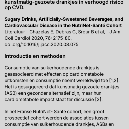
kunstmatig-gezoete drankjes in verhoogd risico
op CVD.
Sugary Drinks, Artificially-Sweetened Beverages, and
Cardiovascular Disease in the NutriNet-Santé Cohort
Literatuur - Chazelas E, Debras C, Srour B et al, - J Am
Coll Cardiol 2020, 76: 2175-80,
doi.org/10.1016/j.jacc.2020.08.075
Introductie en methoden
Consumptie van suikerhoudende drankjes is
geassocieerd met effecten op cardiometabole
uitkomsten en consumptie neemt wereldwijd toe [1,2].
Het is gesuggereerd dat kunstmatig gezoete drankjes
(ASB) een gezonder alternatief zijn, maar hun
cardiometabole impact staat ter discussie [2].
In het Franse NutriNet- Santé cohort, een groot
prospectief cohort werden de associaties tussen
consumptie van suikerhoudende drankjes, ASBs en