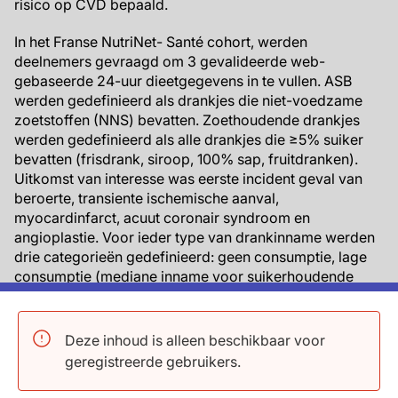
risico op CVD bepaald.
In het Franse NutriNet- Santé cohort, werden
deelnemers gevraagd om 3 gevalideerde web-
gebaseerde 24-uur dieetgegevens in te vullen. ASB
werden gedefinieerd als drankjes die niet-voedzame
zoetstoffen (NNS) bevatten. Zoethoudende drankjes
werden gedefinieerd als alle drankjes die ≥5% suiker
bevatten (frisdrank, siroop, 100% sap, fruitdranken).
Uitkomst van interesse was eerste incident geval van
beroerte, transiente ischemische aanval,
myocardinfarct, acuut coronair syndroom en
angioplastie. Voor ieder type van drankinname werden
drie categorieën gedefinieerd: geen consumptie, lage
consumptie (mediane inname voor suikerhoudende
drankjes: 46.7 mL/dag en voor ASB: 40.0 mL/dag), en
hoge consumptie (mediane inname voor
suikerhoudende drankjes: 185.0 mL/dag en voor ASB:
Deze inhoud is alleen beschikbaar voor
176.7 mL/dag. Follow-up was van 2009 tot 2019, met
geregistreerde gebruikers.
een mediane duur van 6.6 jaar. 104,760 Deelnemers
werden geïncludeerd (mediane leeftijd 42.9 jaar, 78.6%