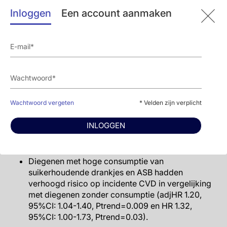
vrouw).
Inloggen
Een account aanmaken
Belangrijkste resultaten
Gemiddelde inname van suikerhoudende drankjes
was 119.0 mL voor mannen en 97.0 voor vrouwen;
en dagelijke inname van ASB was 16.9 mL voor
mannen en 22.0 voor vrouwen.
Diegenen met lagere consumptie van
Wachtwoord vergeten
* Velden zijn verplicht
suikerhoudende drankjes en ASB hadden geen
verhoogd risico op incidente CVD in vergelijking
INLOGGEN
met diegenen zonder consumptie (respectievelijke
adjHR 1.05, 95%CI: 0.92-1.20, en HR 1.15, 95%CI:
0.94-1.42).
Diegenen met hoge consumptie van
suikerhoudende drankjes en ASB hadden
verhoogd risico op incidente CVD in vergelijking
met diegenen zonder consumptie (adjHR 1.20,
95%CI: 1.04-1.40, Ptrend=0.009 en HR 1.32,
95%CI: 1.00-1.73, Ptrend=0.03).