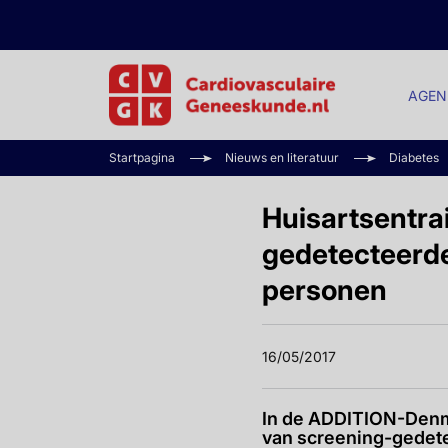
AGEN
Startpagina
Nieuws en literatuur
Diabetes
Huisartsentra
gedetecteerde
personen
16/05/2017
In de ADDITION-Denma
van screening-gedete