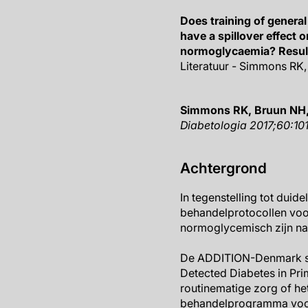
Does training of general
have a spillover effect o
normoglycaemia? Result
Literatuur - Simmons RK,
Simmons RK, Bruun NH, W
Diabetologia 2017;60:10
Achtergrond
In tegenstelling tot duid
behandelprotocollen voor
normoglycemisch zijn na
De ADDITION-Denmark stu
Detected Diabetes in Pri
routinematige zorg of he
behandelprogramma voor 