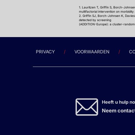
1. Lauritzen T, Griffin S, Borch-Johns
multifactorial intervention on morbidi
2. Griffin SJ, Borch-Johnsen K, DaviesM
detected by screening
(ADDITION-Europe): a cluster-randomis
PRIVACY
VOORWAARDEN
CO
Heeft u hulp n
Neem contact