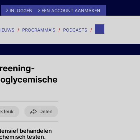
INLOGGEN
EEN ACCOUNT AANMAKEN
IEUWS
PROGRAMMA'S
PODCASTS
creening-
rmoglycemische
ik leuk
Delen
ntensief behandelen
chemisch testen.