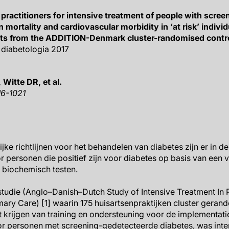
 practitioners for intensive treatment of people with scre
n mortality and cardiovascular morbidity in ‘at risk’ indivi
s from the ADDITION-Denmark cluster-randomised control
 diabetologia 2017
itte DR, et al.
16-1021
elijke richtlijnen voor het behandelen van diabetes zijn er in
 personen die positief zijn voor diabetes op basis van een v
 biochemisch testen.
die (Anglo–Danish–Dutch Study of Intensive Treatment In 
mary Care) [1] waarin 175 huisartsenpraktijken cluster gera
t krijgen van training en ondersteuning voor de implementatie
personen met screening-gedetecteerde diabetes, was inte