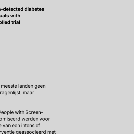
en-detected diabetes
duals with
led trial
 de meeste landen geen
ragenlijst, maar
People with Screen-
ndomiseerd werden voor
 van een intensief
rventie geassocieerd met