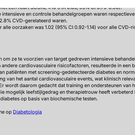
oger was in de controlegroep (1990, 18.3%, HR 0.92, 95% CI 
 met een heart SCORE ≥10 (HR 0.85, 95% CI 0.75-0.96).
de intensieve en controle behandelgroepen waren respectieve
12.8% CVD-gerelateerd waren.
r alle oorzaken was 1.02 (95% CI 0.92-1.14) voor alle CVD-ri
en om ze te voorzien van target gedreven intensieve behande
ndere cardiovasculaire risicofactoren, resulteerde in een b
van patiënten met screening-gedetecteerde diabetes en nor
ng van het aantal cardiovasculaire events, wat klinisch rele
Er wordt daarom gedacht dat training en ondersteunen van hu
e mogelijk leefstijlgedrag en therapietrouw heeft verbeterd
diabetes op basis van biochemische testen.
ine op
Diabetologia