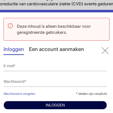
sicoreductie van cardiovasculaire ziekte (CVD) events gedure
an de ADDITION-Denmark (screening tussen 2001 en 2006) w
 die aangeboden werden, invloed hebben gehad op het manag
Deze inhoud is alleen beschikbaar voor
rden na screening, om op deze manier het bijkomende effect
geregistreerde gebruikers.
iagnosticeerd met type 2 diabetes werden behandeld volge
 toegewezen: routinematig (controlegroep) of intensieve be
regen huisartsen en verplegers training en ondersteunen via 
Inloggen
Een account aanmaken
atieve bijeenkomsten waar behandeldoelen/algoritmes, leefs
en bediscussieerd. Cardiovasculair risico werd bepaald doo
erd wanneer deelnemers een score van ≥5 punten hadden bij
taten
aren op basis van een vragenlijst bij de screening positief
Wachtwoord vergeten
* Velden zijn verplicht
lucose; 10.289 kregen routinematige zorg (controlegroep) e
INLOGGEN
ehandelgroep kwamen 1904 (17.0%) CVD-events voor tijdens