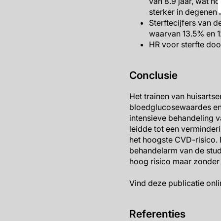
van 8.9 jaar, wat h
sterker in degenen
Sterftecijfers van 
waarvan 13.5% en 
HR voor sterfte doo
Conclusie
Het trainen van huisarts
bloedglucosewaardes en a
intensieve behandeling 
leidde tot een verminderi
het hoogste CVD-risico. 
behandelarm van de studi
hoog risico maar zonder 
Vind deze publicatie onl
Referenties