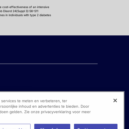
e cost-effectiveness of an intensive
ab Disord 24(Suppl 3):S6–S11
es in individuals with type 2 diabetes
ervices te meten en verbeteren, ter
oonlijke inhoud en advertenties te bieden. Door
 doen gelden. Zie onze privacyverklaring voor meer