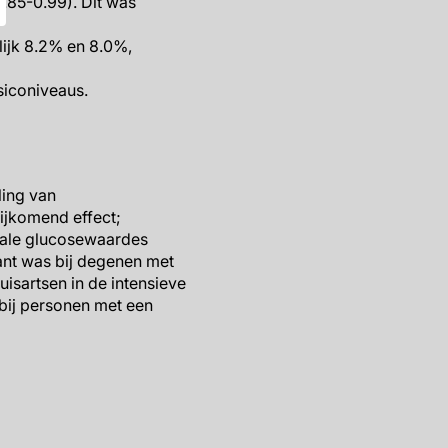
0.85-0.99). Dit was
lijk 8.2% en 8.0%,
siconiveaus.
ling van
ijkomend effect;
male glucosewaardes
vant was bij degenen met
isartsen in de intensieve
 bij personen met een