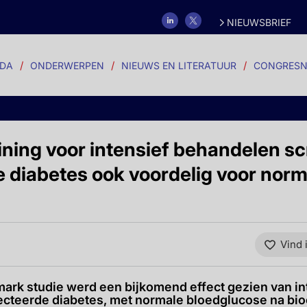
NIEUWSBRIEF
DA
ONDERWERPEN
NIEUWS EN LITERATUUR
CONGRESN
ining voor intensief behandelen s
 diabetes ook voordelig voor no
Vind 
rk studie werd een bijkomend effect gezien van i
cteerde diabetes, met normale bloedglucose na bio