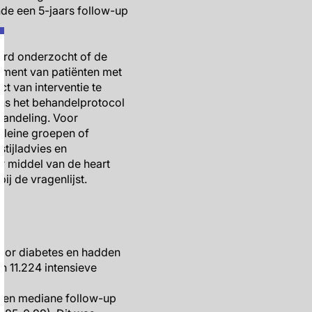
nde een 5-jaars follow-up
erd onderzocht of de
ement van patiënten met
 van interventie te
ns het behandelprotocol
handeling. Voor
kleine groepen of
tijladvies en
r middel van de heart
 de vragenlijst.
 voor diabetes en hadden
n 11.224 intensieve
 een mediane follow-up