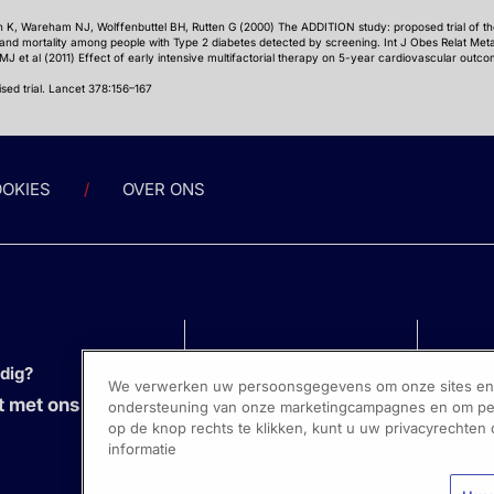
en K, Wareham NJ, Wolffenbuttel BH, Rutten G (2000) The ADDITION study: proposed trial of th
ty and mortality among people with Type 2 diabetes detected by screening. Int J Obes Relat Met
J et al (2011) Effect of early intensive multifactorial therapy on 5-year cardiovascular outcom
ed trial. Lancet 378:156–167
OKIES
OVER ONS
odig?
We verwerken uw persoonsgegevens om onze sites en s
 met ons op
ondersteuning van onze marketingcampagnes en om pers
op de knop rechts te klikken, kunt u uw privacyrechten
informatie