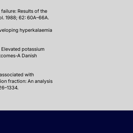
failure: Results of the
l. 1988; 62: 60A–66A.
eveloping hyperkalaemia
. Elevated potassium
outcomes-A Danish
 associated with
ion fraction: An analysis
326–1334.