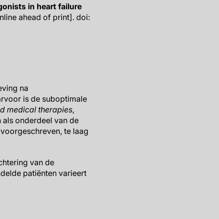
nists in heart failure
line ahead of print]. doi:
eving na
rvoor is de suboptimale
ed medical therapies
,
 als onderdeel van de
 voorgeschreven, te laag
chtering van de
delde patiënten varieert