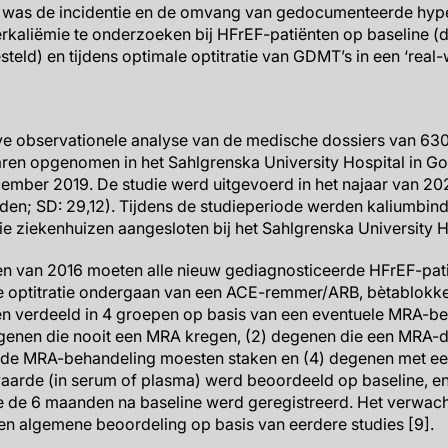
e was de incidentie en de omvang van gedocumenteerde hype
rkaliëmie te onderzoeken bij HFrEF-patiënten op baseline (d
ld) en tijdens optimale optitratie van GDMT’s in een ‘real-w
ve observationele analyse van de medische dossiers van 630
ren opgenomen in het Sahlgrenska University Hospital in G
cember 2019. De studie werd uitgevoerd in het najaar van 2
den; SD: 29,12). Tijdens de studieperiode werden kaliumbinde
drie ziekenhuizen aangesloten bij het Sahlgrenska University H
nen van 2016 moeten alle nieuw gediagnosticeerde HFrEF-pa
 optitratie ondergaan van een ACE-remmer/ARB, bètablokk
en verdeeld in 4 groepen op basis van een eventuele MRA-b
egenen die nooit een MRA kregen, (2) degenen die een MRA-d
 de MRA-behandeling moesten staken en (4) degenen met ee
aarde (in serum of plasma) werd beoordeeld op baseline, e
de 6 maanden na baseline werd geregistreerd. Het verwacht
n algemene beoordeling op basis van eerdere studies [9].