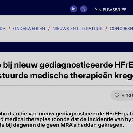
NIEUWSBRIEF
DA
ONDERWERPEN
NIEUWS EN LITERATUUR
CONGRESN
 bij nieuw gediagnosticeerde HFr
gestuurde medische therapieën kre
Vind 
ohortstudie van nieuw gediagnosticeerde HFrEF-pat
d medical therapies toonde dat de incidentie van hy
s bij degenen die geen MRA’s hadden gekregen.