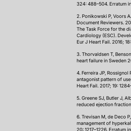
324: 488–504. Erratum i
2. Ponikowski P, Voors A
Document Reviewers. 2016
The Task Force for the di
Cardiology (ESC). Develo
Eur J Heart Fail. 2016; 18
3. Thorvaldsen T, Benson
heart failure in Sweden 2
4. Ferreira JP, Rossignol
antagonist pattern of use
Heart Fail. 2017; 19: 128
5. Greene SJ, Butler J, A
reduced ejection fractio
6. Trevisan M, de Deco P,
management of hyperkalae
20: 1217–1226. Erratum in: