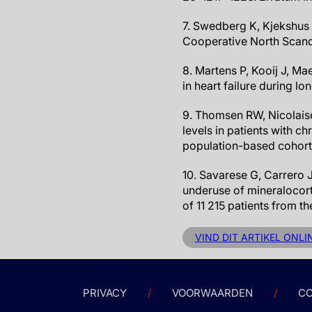
7. Swedberg K, Kjekshus J.
Cooperative North Scand
8. Martens P, Kooij J, M
in heart failure during l
9. Thomsen RW, Nicolaise
levels in patients with c
population-based cohort 
10. Savarese G, Carrero J
underuse of mineralocorti
of 11 215 patients from th
VIND DIT ARTIKEL ONLI
PRIVACY
VOORWAARDEN
CO