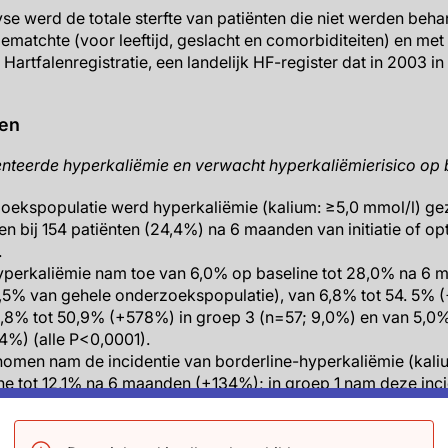
se werd de totale sterfte van patiënten die niet werden be
ematchte (voor leeftijd, geslacht en comorbiditeiten) en m
 Hartfalenregistratie, een landelijk HF-register dat in 2003
ten
nteerde hyperkaliëmie en verwacht hyperkaliëmierisico op 
oekspopulatie werd hyperkaliëmie (kalium: ≥5,0 mmol/l) gez
en bij 154 patiënten (24,4%) na 6 maanden van initiatie of op
.
hyperkaliëmie nam toe van 6,0% op baseline tot 28,0% na 6
,5% van gehele onderzoekspopulatie), van 6,8% tot 54. 5% 
8,8% tot 50,9% (+578%) in groep 3 (n=57; 9,0%) en van 5,0%
4%) (alle P<0,0001).
omen nam de incidentie van borderline-hyperkaliëmie (kaliu
e tot 12,1% na 6 maanden (+134%); in groep 1 nam deze incid
pulatie als geheel nam het verwachte hyperkaliëmierisico t