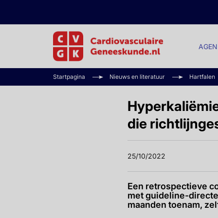
AGEN
Startpagina
Nieuws en literatuur
Hartfalen
Hyperkaliëmie
die richtlijn
25/10/2022
Een retrospectieve c
met guideline-directe
maanden toenam, zelf