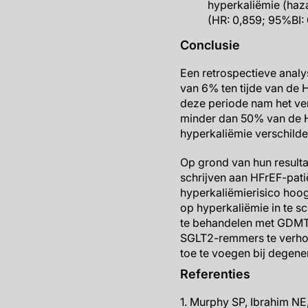
hyperkaliëmie (haza
(HR: 0,859; 95%BI: 
Conclusie
Een retrospectieve analy
van 6% ten tijde van de
deze periode nam het ver
minder dan 50% van de H
hyperkaliëmie verschilden
Op grond van hun resulta
schrijven aan HFrEF-pati
hyperkaliëmierisico hoog
op hyperkaliëmie in te s
te behandelen met GDMT’s
SGLT2-remmers te verhoge
toe te voegen bij degene
Referenties
1. Murphy SP, Ibrahim NE,