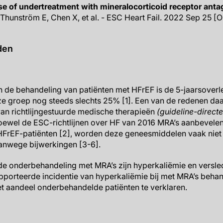
e of undertreatment with mineralocorticoid receptor antago
 Thunström E, Chen X, et al. - ESC Heart Fail. 2022 Sep 25 [On
den
 de behandeling van patiënten met HFrEF is de 5-jaarsoverl
e groep nog steeds slechts 25% [1]. Een van de redenen daa
van richtlijngestuurde medische therapieën
(guideline-direct
oewel de ESC-richtlijnen over HF van 2016 MRA’s aanbevelen
 HFrEF-patiënten [2], worden deze geneesmiddelen vaak niet
anwege bijwerkingen [3-6].
de onderbehandeling met MRA’s zijn hyperkaliëmie en versle
rapporteerde incidentie van hyperkaliëmie bij met MRA’s behan
het aandeel onderbehandelde patiënten te verklaren.