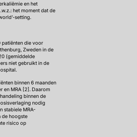
rkaliëmie en het
.w.z.: het moment dat de
orld’-setting.
 patiënten die voor
othenburg, Zweden in de
020 (gemiddelde
rs niet gebruikt in de
ospital.
tiënten binnen 6 maanden
er en MRA [2]. Daarom
ehandeling binnen de
osisverlaging nodig
n stabiele MRA-
n de hoogste
e risico op