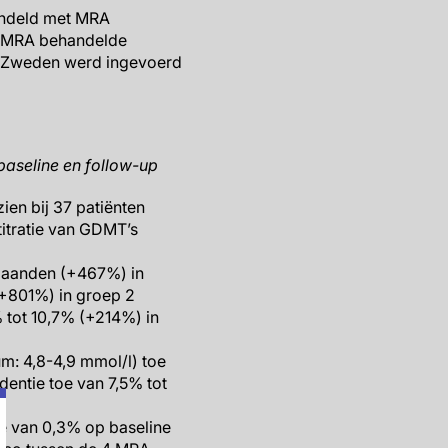
handeld met MRA
et MRA behandelde
 in Zweden werd ingevoerd
baseline en follow-up
ien bij 37 patiënten
titratie van GDMT’s
 maanden (+467%) in
(+801%) in groep 2
 tot 10,7% (+214%) in
m: 4,8-4,9 mmol/l) toe
entie toe van 7,5% tot
oe van 0,3% op baseline