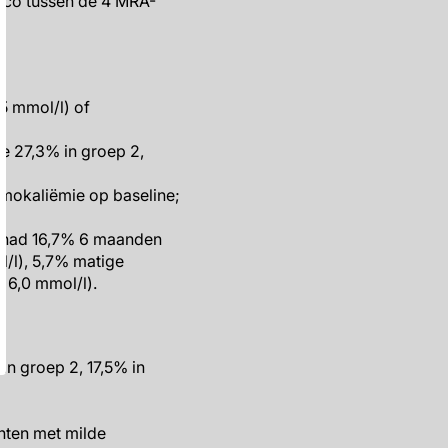
sico tussen de 4 MRA-
5 mmol/l) of
 27,3% in groep 2,
rmokaliëmie op baseline;
) had 16,7% 6 maanden
l/l), 5,7% matige
≥6,0 mmol/l).
in groep 2, 17,5% in
nten met milde