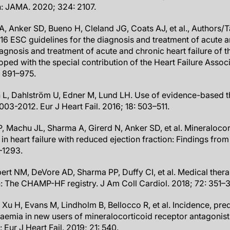
n: JAMA. 2020; 324: 2107.
A, Anker SD, Bueno H, Cleland JG, Coats AJ, et al., Authors
 ESC guidelines for the diagnosis and treatment of acute an
agnosis and treatment of acute and chronic heart failure of 
ped with the special contribution of the Heart Failure Assoc
: 891–975.
 L, Dahlström U, Edner M, Lund LH. Use of evidence-based th
003-2012. Eur J Heart Fail. 2016; 18: 503–511.
 P, Machu JL, Sharma A, Girerd N, Anker SD, et al. Mineraloco
 in heart failure with reduced ejection fraction: Findings fr
4–1293.
lbert NM, DeVore AD, Sharma PP, Duffy CI, et al. Medical therap
n: The CHAMP-HF registry. J Am Coll Cardiol. 2018; 72: 351–
 Xu H, Evans M, Lindholm B, Bellocco R, et al. Incidence, pred
mia in new users of mineralocorticoid receptor antagonists.
 Eur J Heart Fail. 2019; 21: 540.