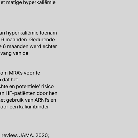
met matige hyperkaliëmie
 van hyperkaliëmie toenam
en 6 maanden. Gedurende
de 6 maanden werd echter
mvang van de
 om MRA’s voor te
 dat het
te en potentiële’ risico
aan HF-patiënten door hen
het gebruik van ARNI’s en
door een kaliumbinder
 A review. JAMA. 2020;