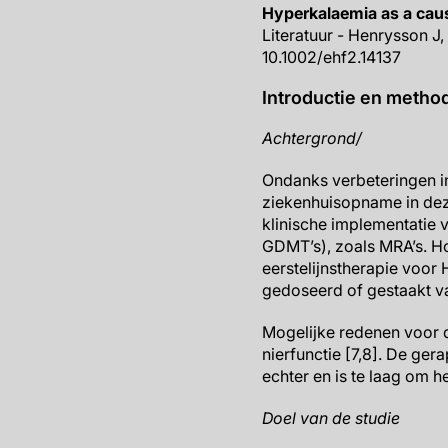
Hyperkalaemia as a caus
Literatuur - Henrysson J,
10.1002/ehf2.14137
Introductie en metho
Achtergrond/
Ondanks verbeteringen in
ziekenhuisopname in dez
klinische implementatie 
GDMT’s), zoals MRA’s. H
eerstelijnstherapie voor
gedoseerd of gestaakt v
Mogelijke redenen voor 
nierfunctie [7,8]. De ge
echter en is te laag om 
Doel van de studie