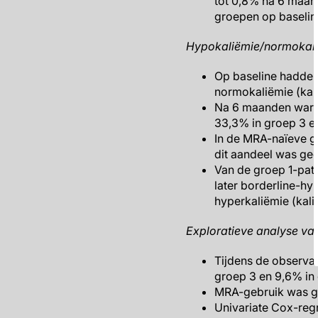
tot 0,8% na 6 maand
groepen op baselin
Hypokaliëmie/normokalië
Op baseline hadden
normokaliëmie (kal
Na 6 maanden waren
33,3% in groep 3 e
In de MRA-naïeve g
dit aandeel was ge
Van de groep 1-pat
later borderline-hy
hyperkaliëmie (kali
Exploratieve analyse van 
Tijdens de observat
groep 3 en 9,6% in
MRA-gebruik was gea
Univariate Cox-reg