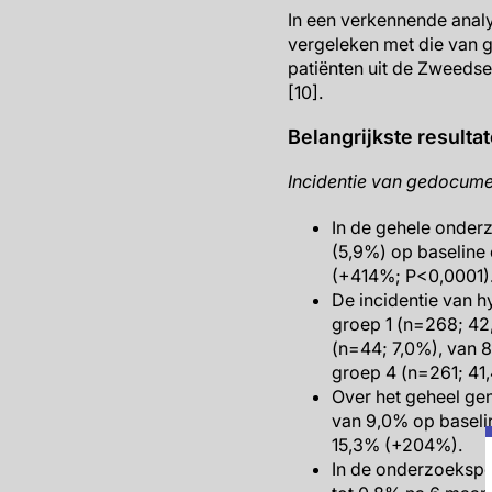
In een verkennende analy
vergeleken met die van g
patiënten uit de Zweedse
[10].
Belangrijkste resulta
Incidentie van gedocume
In de gehele onderz
(5,9%) op baseline 
(+414%; P<0,0001)
De incidentie van 
groep 1 (n=268; 42
(n=44; 7,0%), van 
groep 4 (n=261; 41,
Over het geheel gen
van 9,0% op baselin
15,3% (+204%).
In de onderzoekspo