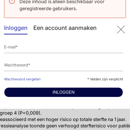
en (+267%); er waren geen significante verschillen in dit ri
Deze inhoud is alleen beschikbaar voor
e of na 6 maanden.
geregistreerde gebruikers.
mie op baseline en hyperkaliëmie bij follow-up
Inloggen
Een account aanmaken
 536 van de 630 patiënten (85,1%) hypokaliëmie (kalium:<3,
ium: <4,8 mmol/l).
 de percentages patiënten met hypokaliëmie/normokaliëmie
n 70,9% in groep 4.
roep (groep 1) had 87,5% van de patiënten hypokaliëmie/no
daalde tot 47,8% na 6 maanden.
iënten met hypokaliëmie/normokaliëmie op baseline (87,5%
perkaliëmie, 22,4% lichte hyperkaliëmie (kalium: 5,0-5,4 mmo
Wachtwoord vergeten
* Velden zijn verplicht
um: 5,5-5,9 mmol/l) en 0,9% ernstige hyperkaliëmie (kalium: 
INLOGGEN
totale sterfte na 1 jaar
ieperiode overleed 14,2% van de patiënten in groep 1, 27,2% 
 groep 4 (P=0,009).
ssocieerd met een hoger risico op totale sterfte na 1 jaar.
ressieanalyse toonde geen verhoogd sterfterisico voor patië