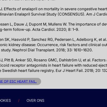
 Effects of enalapril on mortality in severe congestive heart 
inavian Enalapril Survival Study (CONSENSUS). Am J Cardio
aessen L, Dauw J, Dupont M, Mullens W. The importance of d
ong-term follow-up. Acta Cardiol. 2020; 8: 1–9.
n SK, Hasvold P, Sanchez RG, Pedersen L, Adelborg K, et al
hronic kidney disease: Occurrence, risk factors and clinical 
study. Nephrol Dial Transplant. 2018; 33: 1610–1620.
J, Pitt B, Anker SD, Rosano GMC, Dahlström U, et al. Factors
coid receptor antagonists in heart failure with reduced eject
e Swedish heart failure registry. Eur J Heart Fail. 2018; 20: 1
NE OP ESC HEART FAIL.
OKIES
OVER ONS