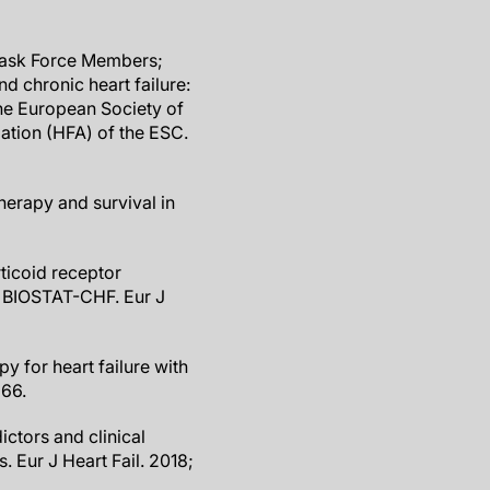
/Task Force Members;
d chronic heart failure:
the European Society of
iation (HFA) of the ESC.
erapy and survival in
rticoid receptor
om BIOSTAT-CHF. Eur J
y for heart failure with
366.
ictors and clinical
 Eur J Heart Fail. 2018;