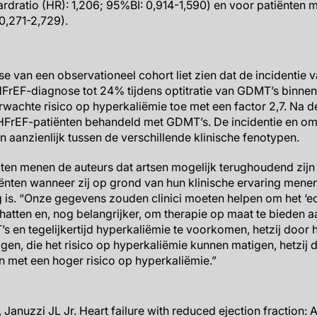
rdratio (HR): 1,206; 95%BI: 0,914-1,590) en voor patiënten 
0,271-2,729).
se van een observationeel cohort liet zien dat de incidentie
 HFrEF-diagnose tot 24% tijdens optitratie van GDMT’s binn
wachte risico op hyperkaliëmie toe met een factor 2,7. Na 
FrEF-patiënten behandeld met GDMT’s. De incidentie en o
 aanzienlijk tussen de verschillende klinische fenotypen.
ten menen de auteurs dat artsen mogelijk terughoudend zijn
ënten wanneer zij op grond van hun klinische ervaring menen
 is. “Onze gegevens zouden clinici moeten helpen om het ‘ech
chatten en, nog belangrijker, om therapie op maat te bieden 
 en tegelijkertijd hyperkaliëmie te voorkomen, hetzij door 
n, die het risico op hyperkaliëmie kunnen matigen, hetzij 
n met een hoger risico op hyperkaliëmie.”
 Januzzi JL Jr. Heart failure with reduced ejection fraction: