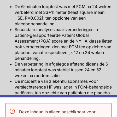
De 6-minuten looptest was met FCM na 24 weken
verbeterd met 33
+
11 meter (least square mean
+
SE, P=0.002), ten opzichte van een
placebobehandeling.
Secundaire analyses naar veranderingen in
patiënt-gerapporteerde Patient Global
Assessment (PGA) score en de NYHA klasse lieten
ook verbeteringen zien met FCM ten opzichte van
placebo, vanaf respectievelijk 12 en 24 weken
behandeling.
De verbetering in afgelegde afstand tijdens de 6-
minuten looptest was stabiel tussen 24 en 52
weken na randomisatie.
De incidentie van ziekenhuisopnames voor
verslechterende HF was lager in FCM-behandelde
patiënten, ten opzichte van patiënten die placebo
kregen (7.6 events vs. 19.4 events per 100 patiënt
risicojaren, HR: 0.39, 95%CI: 0.19-0.82, P=0.009).
Mortaliteit verschilde niet van placebo, na een jaar
Deze inhoud is alleen beschikbaar voor
ijzerrepletie (HR: 0.89, 95%CI: 0.41-1.93, P=0.77).