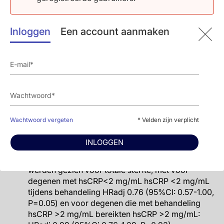
in patiënten met matig CKD (HR 0.82; 95%CI:
0.68-1.00, P=0.05) en in degenen met normale
nierfunctie (HR 0.86; 95%CI:0.77-0.97, P=0.012).
Inloggen
Een account aanmaken
Het behandeleffect van canakinumab op MACE+
verschilde tussen CKD patiënten die op
behandeling hsCRP <2 mg/mL hadden (HRadj
0.69; 95%CI:0.54-0.89, P=0.0039) en degenen
met hsCRP >2 mg/mL tijdens behandeling (HR adj
0.81; 95%CI: 0.64-1.04, P=0.11).
Het behandeleffect op CV sterfte verschilde ook
tussen degenen die met behandeling hsCRP<2
Wachtwoord vergeten
* Velden zijn verplicht
mg/mL bereikten (HRadj 0.66; 95%CI: 0.46-0.94,
P=0.0223) en degenen met op-behandeling
INLOGGEN
hsCRP >2 mg/mL bereikten: HRadj 0.96; 95%CI:
0.68-1.35, P=0.81). Vergelijkbare bevindingen
werden gezien voor totale sterfte, met voor
degenen met hsCRP<2 mg/mL hsCRP <2 mg/mL
tijdens behandeling HRadj 0.76 (95%CI: 0.57-1.00,
P=0.05) en voor degenen die met behandeling
hsCRP >2 mg/mL bereikten hsCRP >2 mg/mL: