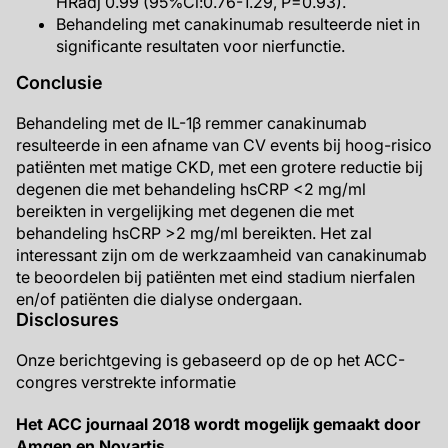
HRadj 0.99 (95%Ci:0.76-1.29, P=0.93).
Behandeling met canakinumab resulteerde niet in
significante resultaten voor nierfunctie.
Conclusie
Behandeling met de IL-1β remmer canakinumab
resulteerde in een afname van CV events bij hoog-risico
patiënten met matige CKD, met een grotere reductie bij
degenen die met behandeling hsCRP <2 mg/ml
bereikten in vergelijking met degenen die met
behandeling hsCRP >2 mg/ml bereikten. Het zal
interessant zijn om de werkzaamheid van canakinumab
te beoordelen bij patiënten met eind stadium nierfalen
en/of patiënten die dialyse ondergaan.
Disclosures
Onze berichtgeving is gebaseerd op de op het ACC-
congres verstrekte informatie
Het ACC journaal 2018 wordt mogelijk gemaakt door
Amgen en Novartis.