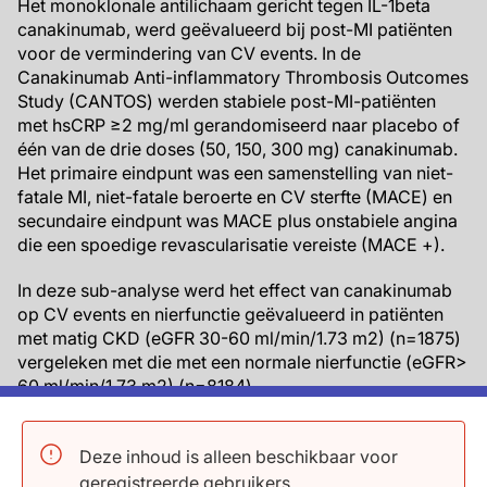
Het monoklonale antilichaam gericht tegen IL-1beta
canakinumab, werd geëvalueerd bij post-MI patiënten
voor de vermindering van CV events. In de
Canakinumab Anti-inflammatory Thrombosis Outcomes
Study (CANTOS) werden stabiele post-MI-patiënten
met hsCRP ≥2 mg/ml gerandomiseerd naar placebo of
één van de drie doses (50, 150, 300 mg) canakinumab.
Het primaire eindpunt was een samenstelling van niet-
fatale MI, niet-fatale beroerte en CV sterfte (MACE) en
secundaire eindpunt was MACE plus onstabiele angina
die een spoedige revascularisatie vereiste (MACE +).
In deze sub-analyse werd het effect van canakinumab
op CV events en nierfunctie geëvalueerd in patiënten
met matig CKD (eGFR 30-60 ml/min/1.73 m2) (n=1875)
vergeleken met die met een normale nierfunctie (eGFR>
60 ml/min/1.73 m2) (n=8184).
Belangrijkste resultaten
Deze inhoud is alleen beschikbaar voor
Vergeleken met placebo was MACE+ verminderd
geregistreerde gebruikers.