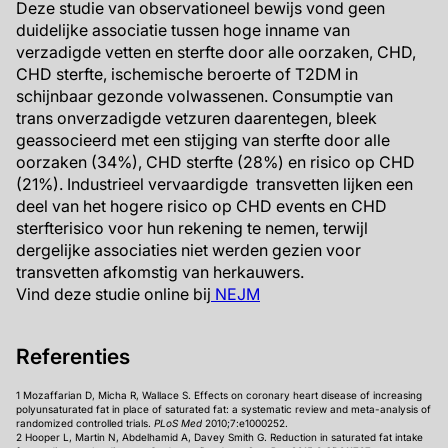
Deze studie van observationeel bewijs vond geen
duidelijke associatie tussen hoge inname van
verzadigde vetten en sterfte door alle oorzaken, CHD,
CHD sterfte, ischemische beroerte of T2DM in
schijnbaar gezonde volwassenen. Consumptie van
trans onverzadigde vetzuren daarentegen, bleek
geassocieerd met een stijging van sterfte door alle
oorzaken (34%), CHD sterfte (28%) en risico op CHD
(21%). Industrieel vervaardigde transvetten lijken een
deel van het hogere risico op CHD events en CHD
sterfterisico voor hun rekening te nemen, terwijl
dergelijke associaties niet werden gezien voor
transvetten afkomstig van herkauwers.
Vind deze studie online bij
NEJM
Referenties
1 Mozaffarian D, Micha R, Wallace S. Effects on coronary heart disease of increasing
polyunsaturated fat in place of saturated fat: a systematic review and meta-analysis of
randomized controlled trials.
PLoS Med
2010;7:e1000252.
2 Hooper L, Martin N, Abdelhamid A, Davey Smith G. Reduction in saturated fat intake