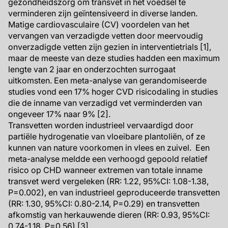
gezondheidszorg om transvet in het voedsel te
verminderen zijn geïntensiveerd in diverse landen.
Matige cardiovasculaire (CV) voordelen van het
vervangen van verzadigde vetten door meervoudig
onverzadigde vetten zijn gezien in interventietrials [1],
maar de meeste van deze studies hadden een maximum
lengte van 2 jaar en onderzochten surrogaat
uitkomsten. Een meta-analyse van gerandomiseerde
studies vond een 17% hoger CVD risicodaling in studies
die de inname van verzadigd vet verminderden van
ongeveer 17% naar 9% [2].
Transvetten worden industrieel vervaardigd door
partiële hydrogenatie van vloeibare plantoliën, of ze
kunnen van nature voorkomen in vlees en zuivel. Een
meta-analyse meldde een verhoogd gepoold relatief
risico op CHD wanneer extremen van totale inname
transvet werd vergeleken (RR: 1.22, 95%CI: 1.08-1.38,
P=0.002), en van industrieel geproduceerde transvetten
(RR: 1.30, 95%CI: 0.80-2.14, P=0.29) en transvetten
afkomstig van herkauwende dieren (RR: 0.93, 95%CI:
0.74-1.18, P=0.56) [3].