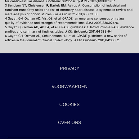
for cardiovascular disease.
Cochrane Database Syst Rev
2015;6:CD011737.
3 Bendsen NT, Christensen R, Bartels EM, Astrup A. Consumption of industrial and
ruminant trans fatty acids and risk of coronary heart disease: a systematic review and
meta-analysis of cohort studies.
Eur J Clin Nutr
2011;65:773-83.
4 Guyatt GH, Oxman AD, Vist GE, et al. GRADE: an emerging consensus on rating
quality of evidence and strength of recommendations.
BMJ
2008;336:924-6.
5 Guyatt G, Oxman AD, Akl EA, et al. GRADE guidelines: 1. Introduction-GRADE evidence
profiles and summary of findings tables.
J Clin Epidemiol
2011;64:383-94.
6 Guyatt GH, Oxman AD, Schunemann HJ, et al. GRADE guidelines: a new series of
articles in the Journal of Clinical Epidemiology.
J Clin Epidemiol
2011;64:380-2.
PRIVACY
VOORWAARDEN
COOKIES
OVER ONS