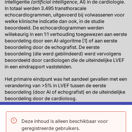
intelligentie
(artificial intelligence
, AI) in de cardiologie.
In totaal werden 3.495 transthoracale
echocardiogrammen, uitgevoerd bij volwassenen voor
welke klinische indicatie dan ook, in de studie
beoordeeld. De echocardiogrammen werden
willekeurig in een 1:1 verhouding toegewezen aan eerste
beoordeling door een AI-algoritme [1] of aan eerste
beoordeling door de echografist. De eerste
beoordeling (die werd geblindeerd) werd vervolgens
beoordeeld door cardiologen die de uiteindelijke LVEF
in een eindrapport vaststelden.
Het primaire eindpunt was het aandeel gevallen met een
verandering van >5% in LVEF tussen de eerste
beoordeling (door AI of echografist) en de uiteindelijke
beoordeling door de cardioloog.
Belangrijkste resultaten
Deze inhoud is alleen beschikbaar voor
Cardiologen werd gevraagd voor elk
geregistreerde gebruikers.
echocardiogram te raden of de eerste