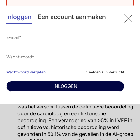
beoordeling door AI of een echografist was
gemaakt. Cardiologen konden geen onderscheid
Inloggen
Een account aanmaken
maken tussen initiële beoordelingen van AI of
echografisten(32,3% werd correct geraden,
43,4% onzeker en 24,2% incorrect).
Het aandeel gevallen met een verandering van
>5% in LVEF in initiële vs. definitieve beoordeling
was 16,8% in de AI-groep en 27,2% in de
echografistgroep (verschil -10,5%, 95% BI -13,2%
tot -7,7%, p<0,001 voor zowel non-inferioriteit als
superioriteit). Het gemiddelde absolute verschil in
Wachtwoord vergeten
* Velden zijn verplicht
absolute LVEF was 2,79% in de AI-groep en 3,77%
in de echografistgroep (verschil -0,97%, 95% BI
INLOGGEN
-1,31% tot -0,61%, p<0,001 voor superioriteit).
Het belangrijkste secundaire veiligheidseindpunt
was het verschil tussen de definitieve beoordeling
door de cardioloog en een historische
beoordeling. Een verandering van >5% in LVEF in
definitieve vs. historische beoordeling werd
gevonden in 50,1% van de gevallen in de AI-groep