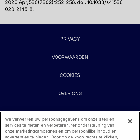
2020 Apr;580(7802):252-256. doi: 10.1038/s41586-
020-2145-8.
PRIVACY
VOORWAARDEN
COOKIES
OVER ONS
We verwerken uw persoonsgegevens om onze sites en
services te meten en verbeteren, ter ondersteuning van
onze marketingcampagnes en om persoonlijke inhoud en
advertenties te bieden. Door op de knop rechts te klikken,