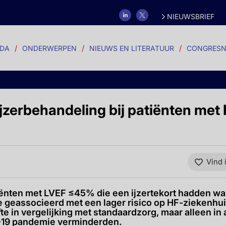
NIEUWSBRIEF
DA
ONDERWERPEN
NIEUWS EN LITERATUUR
CONGRESN
jzerbehandeling bij patiënten met
Vind 
ënten met LVEF ≤45% die een ijzertekort hadden was
ose geassocieerd met een lager risico op HF-ziekenh
fte in vergelijking met standaardzorg, maar alleen in
-19 pandemie verminderden.