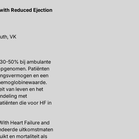
 with Reduced Ejection
uth, VK
n 30-50% bij ambulante
 opgenomen. Patiënten
nningsvermogen en een
e hemoglobinewaarde.
it van leven en het
ndeling met
atiënten die voor HF in
With Heart Failure and
indeerde uitkomstmaten
kt en mortaliteit als