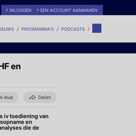
INLOGGEN
EEN ACCOUNT AANMAKEN
IEUWS
PROGRAMMA'S
PODCASTS
 HF en
ik leuk
Delen
 iv toediening van
uisopname en
 analyses die de