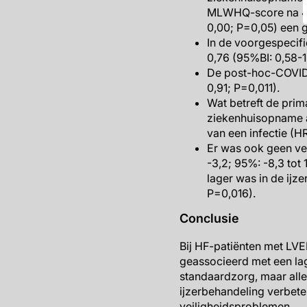
MLWHQ-score na 4 m
0,00; P=0,05) een g
In de voorgespecif
0,76 (95%BI: 0,58-1
De post-hoc-COVID-
0,91; P=0,011).
Wat betreft de prim
ziekenhuisopname al
van een infectie (H
Er was ook geen ver
-3,2; 95%: -8,3 tot
lager was in de ijze
P=0,016).
Conclusie
Bij HF-patiënten met LVE
geassocieerd met een lag
standaardzorg, maar all
ijzerbehandeling verbete
veiligheidsproblemen.