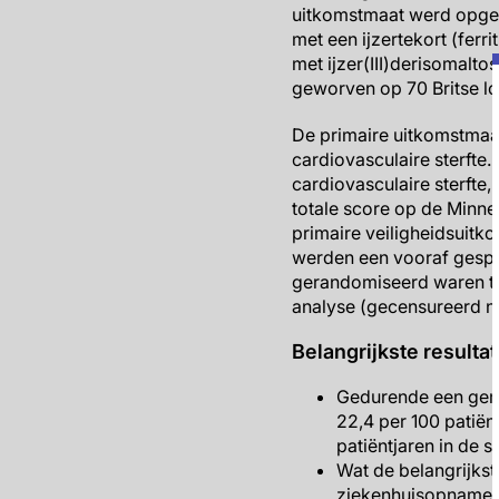
uitkomstmaat werd opgen
met een ijzertekort (fer
met ijzer(III)derisomalt
geworven op 70 Britse lo
De primaire uitkomstma
cardiovasculaire sterft
cardiovasculaire sterfte,
totale score op de Minn
primaire veiligheidsuitk
werden een vooraf gespe
gerandomiseerd waren to
analyse (gecensureerd na 
Belangrijkste resulta
Gedurende een gemi
22,4 per 100 patiën
patiëntjaren in de 
Wat de belangrijkste
ziekenhuisopname v