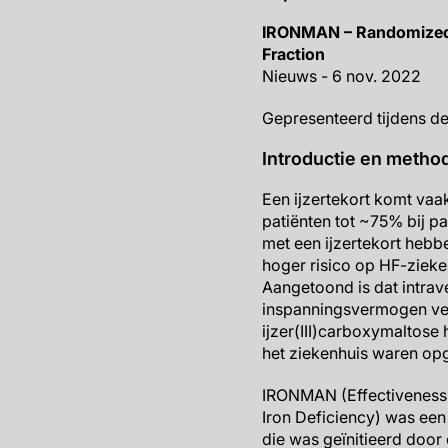
IRONMAN – Randomized Tr
Fraction
Nieuws - 6 nov. 2022
Gepresenteerd tijdens d
Introductie en metho
Een ijzertekort komt vaa
patiënten tot ~75% bij p
met een ijzertekort hebb
hoger risico op HF-ziek
Aangetoond is dat intrave
inspanningsvermogen ver
ijzer(III)carboxymaltose
het ziekenhuis waren o
IRONMAN (Effectiveness o
Iron Deficiency) was ee
die was geïnitieerd door