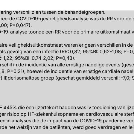
aanden (geschat gemiddeld verschil: -3,33 per 100 patiëntj
ering verschil zien tussen de behandelgroepen.
iceerde COVID-19-gevoeligheidsanalyse was de RR voor de 
,00; P=0,047).
19-analyse toonde een RR voor de primaire uitkomstmaat v
aire veiligheidsuitkomstmaat waren er geen verschillen in de 
s gevolg van een infectie (RR: 0,82; 95%BI: 0,62-1,08; P=0,1
R: 1,22; 95%BI: 0,74-2,02; P=0,43).
schil in de incidentie van alle ernstige nadelige events (ges
 1,8; P=0,21), hoewel de incidentie van ernstige cardiale nad
r(III)derisomaltose groep (geschat gemiddeld verschil: -7,0; 9
F ≤45% die een ijzertekort hadden was iv toediening van ijze
er risico op HF-ziekenhuisopname en cardiovasculaire sterft
een in analyses die de impact van de COVID-19 pandemie ve
rde het welzijn van de patiënten, werd goed verdragen en lei