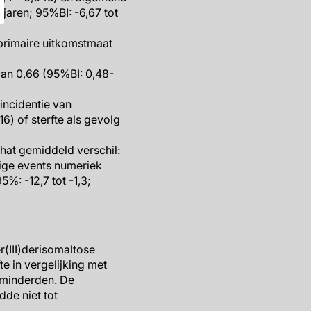
aren; 95%BI: -6,67 tot
primaire uitkomstmaat
an 0,66 (95%BI: 0,48-
incidentie van
6) of sterfte als gevolg
chat gemiddeld verschil:
elige events numeriek
5%: -12,7 tot -1,3;
r(III)derisomaltose
e in vergelijking met
rminderden. De
dde niet tot