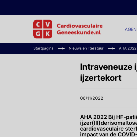
AGEN
Startpagina
Nieuws en literatuur
AHA 2022
Intraveneuze i
ijzertekort
06/11/2022
AHA 2022 Bij HF-pati
ijzer(III)derisomalt
cardiovasculaire ster
impact van de COVID