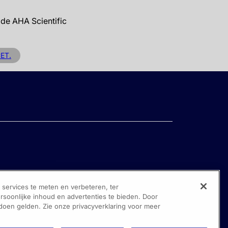
 de AHA Scientific
ET.
ervices te meten en verbeteren, ter
oonlijke inhoud en advertenties te bieden. Door
 doen gelden. Zie onze privacyverklaring voor meer