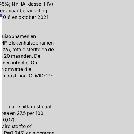
45%; NYHA-klasse II-IV)
eerd naar behandeling
s 2016 en oktober 2021
nhuisopnamen en
de HF-ziekenhuisopnamen,
CVA, totale sterfte en de
 en 20 maanden. De
 een infectie. Ook
en omvatte die
 een post-hoc-COVID-19-
e primaire uitkomstmaat
tose en 27,5 per 100
P=0,07).
aire sterfte of
00; P=0,045) en algemene