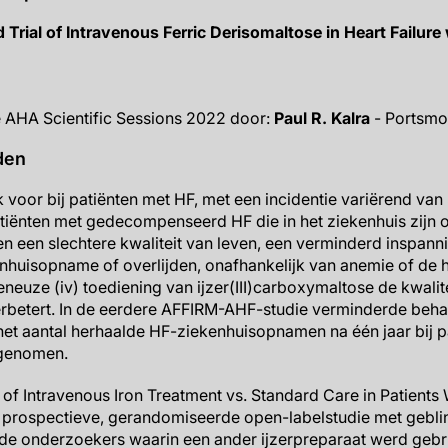
ial of Intravenous Ferric Derisomaltose in Heart Failure
e AHA Scientific Sessions 2022 door:
Paul R. Kalra
- Portsmo
den
k voor bij patiënten met HF, met een incidentie variërend va
atiënten met gedecompenseerd HF die in het ziekenhuis zijn
en een slechtere kwaliteit van leven, een verminderd inspa
enhuisopname of overlijden, onafhankelijk van anemie of d
neuze (iv) toediening van ijzer(III)carboxymaltose de kwalite
betert. In de eerdere AFFIRM-AHF-studie verminderde beha
 het aantal herhaalde HF-ziekenhuisopnamen na één jaar bij p
pgenomen.
f Intravenous Iron Treatment vs. Standard Care in Patients 
n prospectieve, gerandomiseerde open-labelstudie met gebl
 de onderzoekers waarin een ander ijzerpreparaat werd gebrui