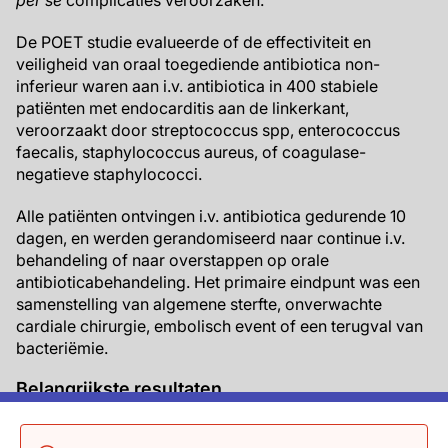
per se
complicaties veroorzaken.
De POET studie evalueerde of de effectiviteit en
veiligheid van oraal toegediende antibiotica non-
inferieur waren aan i.v. antibiotica in 400 stabiele
patiënten met endocarditis aan de linkerkant,
veroorzaakt door streptococcus spp, enterococcus
faecalis, staphylococcus aureus, of coagulase-
negatieve staphylococci.
Alle patiënten ontvingen i.v. antibiotica gedurende 10
dagen, en werden gerandomiseerd naar continue i.v.
behandeling of naar overstappen op orale
antibioticabehandeling. Het primaire eindpunt was een
samenstelling van algemene sterfte, onverwachte
cardiale chirurgie, embolisch event of een terugval van
bacteriëmie.
Belangrijkste resultaten
Het primaire eindpunt werd in 12.1% van patiënten in de