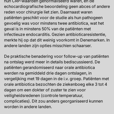
hun CRP-waarden genormaliseerd waren, en de
echocardiografische beoordeling geen abces of andere
reden voor chirurgie liet zien. Daarnaast waren
patiënten geschikt voor de studie als hun pathogeen
gevoelig was voor minstens twee antibiotica, wat het
geval is in minstens 50% van de patiënten met
infectieuze endocarditis. Gezien antibioticaresistentie,
merkte hij op dat dit weinig voorkomt in Denemarken. In
andere landen zijn opties misschien schaarser.
De praktische benadering voor follow-up van patiënten
na ontslag werd meer in details bediscussieerd. De
patiënten gerandomiseerd naar orale antibiotica
werden na gemiddeld drie dagen ontslagen, in
vergelijking met 19 dagen in de i.v. groep. Patiënten met
orale antibiotica bezochten de ziekenboeg elke 3 tot 4
dagen om een dokter of zuster te zien voor
veiligheidsredenen (controle temperatuur,
complicaties). Dit zou anders georganiseerd kunnen
worden in andere landen.