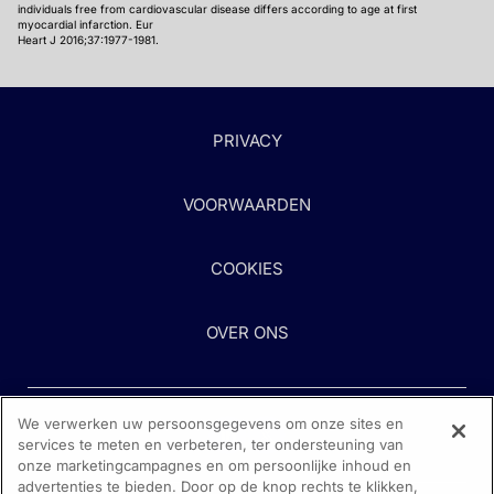
individuals free from cardiovascular disease differs according to age at first
myocardial infarction. Eur
Heart J 2016;37:1977-1981.
PRIVACY
VOORWAARDEN
COOKIES
OVER ONS
We verwerken uw persoonsgegevens om onze sites en
services te meten en verbeteren, ter ondersteuning van
onze marketingcampagnes en om persoonlijke inhoud en
advertenties te bieden. Door op de knop rechts te klikken,