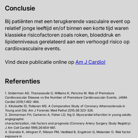
Conclusie
Bij patiënten met een terugkerende vasculaire event op
relatief jonge leeftijd en/of binnen een korte tijd waren
klassieke risicofactoren zoals roken, bloeddruk en
lipidenniveaus gerelateerd aan een verhoogd risico op
cardiovasculaire events.
Vind deze publicatie online op
Am J Cardiol
Referenties
1. Sniderman AD, Thanassoulis G, Williams K, Pencina M. Risk of Premature
Cardiovascular Disease vs the Number of Premature Cardiovascular Events. JAMA
Cardiol 2016;1:492-494.
2. Kitulwatte ID, Pollanen MS. A Comparative Study of Coronary Atherosclerosis in
Young and Old. Am J Forensic Med Pathol 2015;36:323-326.
3. Zimmerman FH, Cameron A, Fisher LD, Ng G. Myocardial infarction in young adults:
angiographic
characterization, risk factors and prognosis (Coronary Artery Surgery Study Registry).
J Am Coll Cardiol 1995;26:654-661.
4. Gransbo K, Almgren P, Nilsson PM, Hedblad B, Engstrom G, Melander O. Risk factor
exposure in