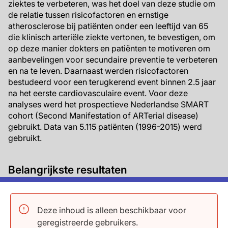
ziektes te verbeteren, was het doel van deze studie om
de relatie tussen risicofactoren en ernstige
atherosclerose bij patiënten onder een leeftijd van 65
die klinisch arteriële ziekte vertonen, te bevestigen, om
op deze manier dokters en patiënten te motiveren om
aanbevelingen voor secundaire preventie te verbeteren
en na te leven. Daarnaast werden risicofactoren
bestudeerd voor een terugkerend event binnen 2.5 jaar
na het eerste cardiovasculaire event. Voor deze
analyses werd het prospectieve Nederlandse SMART
cohort (Second Manifestation of ARTerial disease)
gebruikt. Data van 5.115 patiënten (1996-2015) werd
gebruikt.
Belangrijkste resultaten
Huidig roken (HR 1.43, 95% CI 1.11-1.84), diabetes
(HR 1.83, 95% CI 1.32-1.54), hoge diastolische
Deze inhoud is alleen beschikbaar voor
bloeddruk (≥90 mmHg vergeleken met 70-90
geregistreerde gebruikers.
mmHg HR 1.54, 95% CI 1.15-2.07) en lage HDL-c (≤