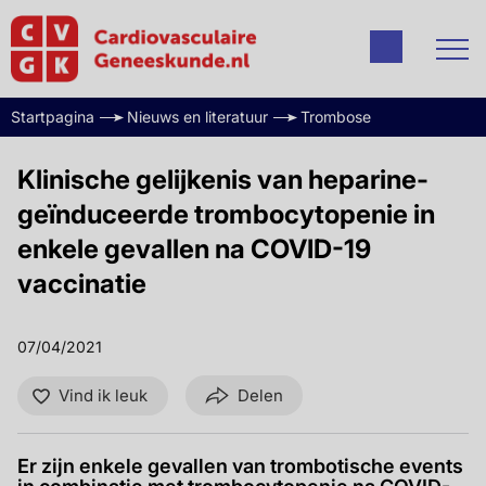
Startpagina
Nieuws en literatuur
Trombose
Klinische gelijkenis van heparine-
geïnduceerde trombocytopenie in
enkele gevallen na COVID-19
vaccinatie
07/04/2021
Vind ik leuk
Delen
Er zijn enkele gevallen van trombotische events