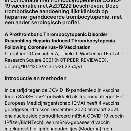
in combinatie met trombocytopenie na COVID-
19 vaccinatie met AZD1222 beschreven. Deze
trombotische aandoening lijkt klinisch op
heparine-geïnduceerde trombocytopenie, met
een ander serologisch profiel.
A Prothrombotic Thrombocytopenic Disorder
Resembling Heparin-Induced Thrombocytopenia
Following Coronavirus-19 Vaccination
Literatuur - Greinacher A, Thiele T, Warkentin TE et al. -
Research Square 2021 (NOT PEER-REVIEWED),
doi.org/10.21203/rs.3.rs-362354/v1
Introductie en methoden
In de strijd tegen de COVID-19 pandemie zijn vaccins
tegen SARS-CoV-2 ontwikkeld als tegenmaatregel. Het
Europees Medicijnagentschap (EMA) heeft 4 vaccins
goedgekeurd tussen December 2020 en maart 2021:
ene nucleoside gemodificeerd mRNA COVID-19 vaccin
(Pfizer/BioNTech); een mRNA-gebaseerd vaccin
ingekapseld in lipidenanodeeltjes (Moderna); een