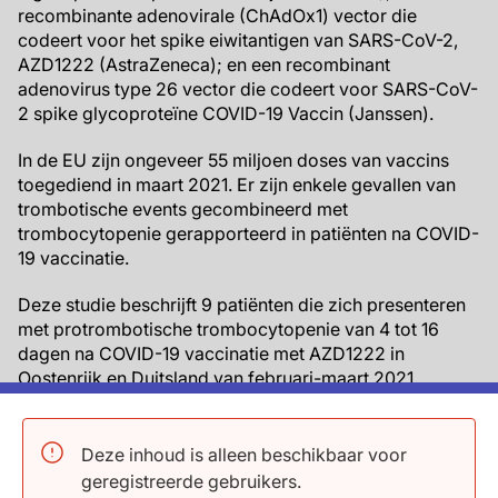
recombinante adenovirale (ChAdOx1) vector die
codeert voor het spike eiwitantigen van SARS-CoV-2,
AZD1222 (AstraZeneca); en een recombinant
adenovirus type 26 vector die codeert voor SARS-CoV-
2 spike glycoproteïne COVID-19 Vaccin (Janssen).
In de EU zijn ongeveer 55 miljoen doses van vaccins
toegediend in maart 2021. Er zijn enkele gevallen van
trombotische events gecombineerd met
trombocytopenie gerapporteerd in patiënten na COVID-
19 vaccinatie.
Deze studie beschrijft 9 patiënten die zich presenteren
met protrombotische trombocytopenie van 4 tot 16
dagen na COVID-19 vaccinatie met AZD1222 in
Oostenrijk en Duitsland van februari-maart 2021.
Vanwege de gelijkenis op heparine-geïnduceerde
trombocytopenie (een protrombotische
trombocytopenische aandoening uitgelokt door
Deze inhoud is alleen beschikbaar voor
heparine en andere anionen) werd sera verzameld van
geregistreerde gebruikers.