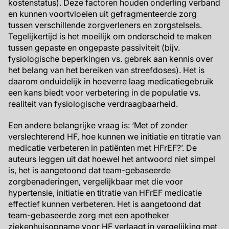
kostenstatus). Deze factoren houden onderling verband
en kunnen voortvloeien uit gefragmenteerde zorg
tussen verschillende zorgverleners en zorgstelsels.
Tegelijkertijd is het moeilijk om onderscheid te maken
tussen gepaste en ongepaste passiviteit (bijv.
fysiologische beperkingen vs. gebrek aan kennis over
het belang van het bereiken van streefdoses). Het is
daarom onduidelijk in hoeverre laag medicatiegebruik
een kans biedt voor verbetering in de populatie vs.
realiteit van fysiologische verdraagbaarheid.
Een andere belangrijke vraag is: ‘Met of zonder
verslechterend HF, hoe kunnen we initiatie en titratie van
medicatie verbeteren in patiënten met HFrEF?’. De
auteurs leggen uit dat hoewel het antwoord niet simpel
is, het is aangetoond dat team-gebaseerde
zorgbenaderingen, vergelijkbaar met die voor
hypertensie, initiatie en titratie van HFrEF medicatie
effectief kunnen verbeteren. Het is aangetoond dat
team-gebaseerde zorg met een apotheker
ziekenhuisopname voor HF verlaagt in vergelijking met