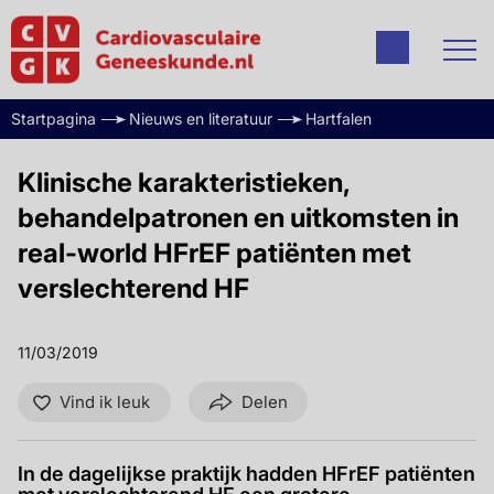
Startpagina
Nieuws en literatuur
Hartfalen
Klinische karakteristieken,
behandelpatronen en uitkomsten in
real-world HFrEF patiënten met
verslechterend HF
11/03/2019
Vind ik leuk
Delen
In de dagelijkse praktijk hadden HFrEF patiënten