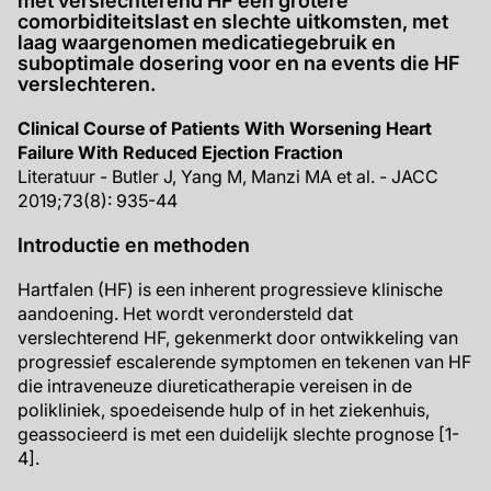
met verslechterend HF een grotere
comorbiditeitslast en slechte uitkomsten, met
laag waargenomen medicatiegebruik en
suboptimale dosering voor en na events die HF
verslechteren.
Clinical Course of Patients With Worsening Heart
Failure With Reduced Ejection Fraction
Literatuur - Butler J, Yang M, Manzi MA et al. - JACC
2019;73(8): 935-44
Introductie en methoden
Hartfalen (HF) is een inherent progressieve klinische
aandoening. Het wordt verondersteld dat
verslechterend HF, gekenmerkt door ontwikkeling van
progressief escalerende symptomen en tekenen van HF
die intraveneuze diureticatherapie vereisen in de
polikliniek, spoedeisende hulp of in het ziekenhuis,
geassocieerd is met een duidelijk slechte prognose [1-
4].