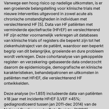
Vanwege een hoog risico op nadelige uitkomsten, is er
een groeiende belangstelling voor klinische trials met
nieuwe interventies uitgevoerd in zowel acute als
chronische omstandigheden in individuen met
verslechterend HF [5]. Data van HF patiënten met
verminderde ejectiefractie (HFrEF) en verslechterend
HF zijn echter voornamelijk verkregen uit databases
van klinische trials of registers die beperkt zijn tot het
ziekenhuistraject van de patiënt, waardoor een beperkt
begrip van dit belangrijke, groeiende en dure probleem
wordt verkregen. Deze cohortanalyse van gekoppelde
register- en verzekering-gebaseerde data onderzocht
daarom de epidemiologie, demografische en klinische
karakteristieken, behandelpatronen en uitkomsten in
patiënten met HFrEF, die verslechterend HF
ontwikkelden.
Deze analyse (n=1.851) includeerde data van patiënten
≥18 jaar met incidente HFrEF (LVEF ≤45%;
gediagnosticeerd tussen jan 2011-dec 2014) van de