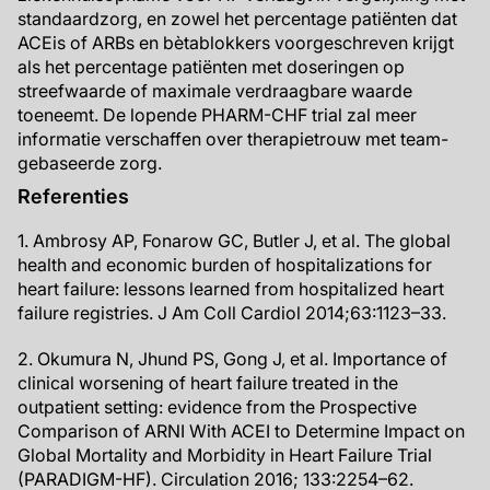
standaardzorg, en zowel het percentage patiënten dat
ACEis of ARBs en bètablokkers voorgeschreven krijgt
als het percentage patiënten met doseringen op
streefwaarde of maximale verdraagbare waarde
toeneemt. De lopende PHARM-CHF trial zal meer
informatie verschaffen over therapietrouw met team-
gebaseerde zorg.
Referenties
1. Ambrosy AP, Fonarow GC, Butler J, et al. The global
health and economic burden of hospitalizations for
heart failure: lessons learned from hospitalized heart
failure registries. J Am Coll Cardiol 2014;63:1123–33.
2. Okumura N, Jhund PS, Gong J, et al. Importance of
clinical worsening of heart failure treated in the
outpatient setting: evidence from the Prospective
Comparison of ARNI With ACEI to Determine Impact on
Global Mortality and Morbidity in Heart Failure Trial
(PARADIGM-HF). Circulation 2016; 133:2254–62.