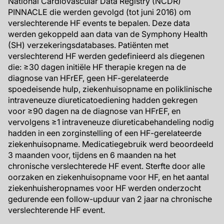
National Cardiovascular Data Registry (NCDR)
PINNACLE die werden gevolgd (tot juni 2016) om
verslechterende HF events te bepalen. Deze data
werden gekoppeld aan data van de Symphony Health
(SH) verzekeringsdatabases. Patiënten met
verslechterend HF werden gedefinieerd als diegenen
die: ≥30 dagen initiële HF therapie kregen na de
diagnose van HFrEF, geen HF-gerelateerde
spoedeisende hulp, ziekenhuisopname en poliklinische
intraveneuze diureticatoediening hadden gekregen
voor ≥90 dagen na de diagnose van HFrEF, en
vervolgens ≥1 intraveneuze diureticabehandeling nodig
hadden in een zorginstelling of een HF-gerelateerde
ziekenhuisopname. Medicatiegebruik werd beoordeeld
3 maanden voor, tijdens en 6 maanden na het
chronische verslechterede HF event. Sterfte door alle
oorzaken en ziekenhuisopname voor HF, en het aantal
ziekenhuisheropnames voor HF werden onderzocht
gedurende een follow-upduur van 2 jaar na chronische
verslechterende HF event.