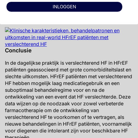
in tijd van 0.7 (SD: 0.7) 30 dagen na het
INLOGGEN
verslechterende event tot 2.0 (SD: 2.6) 24
maanden na het verslechterende event.
Conclusie
In de dagelijkse praktijk is verslechterend HF in HFrEF
patiënten geassocieerd met grote comorbiditeitslast en
slechte uitkomsten. HFrEF patiënten met verslechterend
HF hebben mogelijk laag medicatiegebruik en een
suboptimaal behandelregime voor en na de
ontwikkeling van een event dat HF verslechterde. Deze
data wijzen op de noodzaak voor zowel verbeterde
farmacotherapie om de ontwikkeling van
verslechterend HF te voorkomen of te vertragen, als
nieuwe behandelingen in HFrEF patiënten, voornamelijk
voor diegenen die intolerant zijn voor beschikbare HF
therapieën.