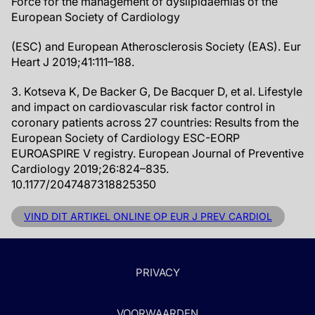
Force for the management of dyslipidaemias of the
European Society of Cardiology
(ESC) and European Atherosclerosis Society (EAS). Eur
Heart J 2019;41:111–188.
3. Kotseva K, De Backer G, De Bacquer D, et al. Lifestyle
and impact on cardiovascular risk factor control in
coronary patients across 27 countries: Results from the
European Society of Cardiology ESC-EORP
EUROASPIRE V registry. European Journal of Preventive
Cardiology 2019;26:824–835.
10.1177/2047487318825350
VIND DIT ARTIKEL ONLINE OP EUR J PREV CARDIOL
PRIVACY
VOORWAARDEN