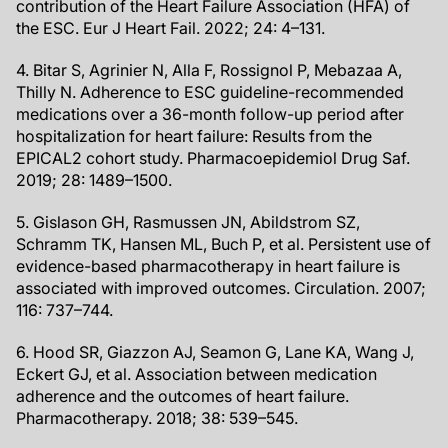
contribution of the Heart Failure Association (HFA) of
the ESC. Eur J Heart Fail. 2022; 24: 4–131.
4. Bitar S, Agrinier N, Alla F, Rossignol P, Mebazaa A,
Thilly N. Adherence to ESC guideline-recommended
medications over a 36-month follow-up period after
hospitalization for heart failure: Results from the
EPICAL2 cohort study. Pharmacoepidemiol Drug Saf.
2019; 28: 1489–1500.
5. Gislason GH, Rasmussen JN, Abildstrom SZ,
Schramm TK, Hansen ML, Buch P, et al. Persistent use of
evidence-based pharmacotherapy in heart failure is
associated with improved outcomes. Circulation. 2007;
116: 737–744.
6. Hood SR, Giazzon AJ, Seamon G, Lane KA, Wang J,
Eckert GJ, et al. Association between medication
adherence and the outcomes of heart failure.
Pharmacotherapy. 2018; 38: 539–545.