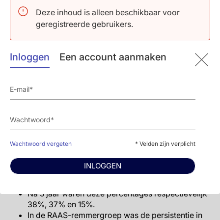
kregen, toonde respectievelijk 42% en 5%
adherentie in het eerste jaar.
Deze inhoud is alleen beschikbaar voor
Het aandeel patiënten dat een MRA bleef
geregistreerde gebruikers.
gebruiken, nam toe van 58% in 2014 tot 64% in
2019.
Een gevoeligheidsanalyse op basis van een vaste
Inloggen
Een account aanmaken
voorschrijfduur liet een lagere adherentie zien aan
monotherapie met een BB (80%), RAAS-remmer
(80%) of MRA (55%), maar niet met een ARNI
(88%); adherentie aan duale of triple HF-therapie
veranderde niet.
Lange-termijnpersistentie
Wachtwoord vergeten
* Velden zijn verplicht
Twee jaar na initiatie van de medicatie kreeg 58%
van de patiënten nog steeds een BB
INLOGGEN
voorgeschreven, 57% een RAAS-remmer en 31%
een MRA.
Na 5 jaar waren deze percentages respectievelijk
38%, 37% en 15%.
In de RAAS-remmergroep was de persistentie in