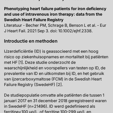
Phenotyping heart failure patients for iron deficiency
and use of intravenous iron therapy: data from the
Swedish Heart Failure Registry
Literatuur - Becher PM, Schrage B, Benson L et al. - Eur
J Heart Fail. 2021 Sep 3. doi: 10.1002/ejhf.2338.
Introductie en methoden
IJzerdeficiëntie (ID) is geassocieerd met een hoog
risico op ziekenhuisopnames en mortaliteit bij patiënten
met HF [1]. Deze studie onderzocht de
waarschijnlijkheid en voorspellers van testen op ID, de
prevalentie van ID en uitkomsten bij ID, en het gebruik
van ijzercarboxymaltose (FCM) in de Swedish Heart
Failure Registry (SwedeHF) [2].
De studiepopulatie omvatte alle patiënten die tussen 1
januari 2017 en 31 december 2018 geregistreerd waren
in SwedeHF (n=21496). ID werd gedefinieerd als
ferritine<100 µg/L, of ferritine 100-299 µg/L en