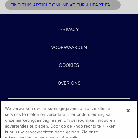
FIND THIS ARTICLE ONLINE AT EUR J HEART FAIL.
PRIVACY
VOORWAARDEN
COOKIES
OVER ONS
We verwerken uw persoonsgegevens om onze sites en
services te meten en verbeteren, ter ondersteuning van
onze marketingcampagnes en om persoonlijke inhoud en
advertenties te bieden. Door op de knop rechts te klikken,
kunt u uw privacyrechten doen gelden. Zie onze
Heeft u hulp nodig?
privacyverklaring voor meer informatie