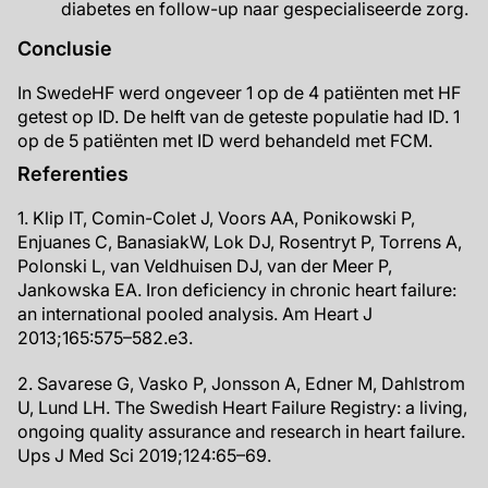
diabetes en follow-up naar gespecialiseerde zorg.
Conclusie
In SwedeHF werd ongeveer 1 op de 4 patiënten met HF
getest op ID. De helft van de geteste populatie had ID. 1
op de 5 patiënten met ID werd behandeld met FCM.
Referenties
1. Klip IT, Comin-Colet J, Voors AA, Ponikowski P,
Enjuanes C, BanasiakW, Lok DJ, Rosentryt P, Torrens A,
Polonski L, van Veldhuisen DJ, van der Meer P,
Jankowska EA. Iron deficiency in chronic heart failure:
an international pooled analysis. Am Heart J
2013;165:575–582.e3.
2. Savarese G, Vasko P, Jonsson A, Edner M, Dahlstrom
U, Lund LH. The Swedish Heart Failure Registry: a living,
ongoing quality assurance and research in heart failure.
Ups J Med Sci 2019;124:65–69.