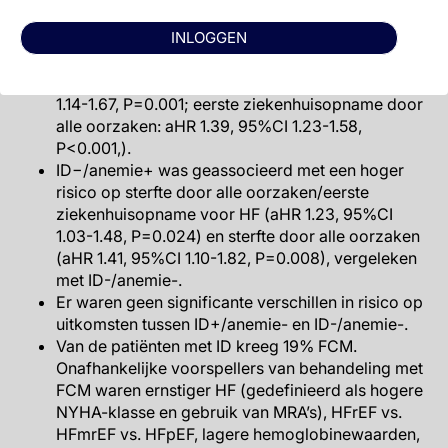
ziekenhuisopname: gecorrigeerde (a) HR 1.48,
INLOGGEN
95%CI 1.25-1.74, P <0.001; sterfte door alle
oorzaken: aHR 1.55, 95%CI 1.23-1.95, P<0.001;
eerste HF ziekenhuisopname: aHR 1.38, 95%CI
1.14-1.67, P=0.001; eerste ziekenhuisopname door
alle oorzaken: aHR 1.39, 95%CI 1.23-1.58,
P<0.001,).
ID−/anemie+ was geassocieerd met een hoger
risico op sterfte door alle oorzaken/eerste
ziekenhuisopname voor HF (aHR 1.23, 95%CI
1.03-1.48, P=0.024) en sterfte door alle oorzaken
(aHR 1.41, 95%CI 1.10-1.82, P=0.008), vergeleken
met ID-/anemie-.
Er waren geen significante verschillen in risico op
uitkomsten tussen ID+/anemie- en ID-/anemie-.
Van de patiënten met ID kreeg 19% FCM.
Onafhankelijke voorspellers van behandeling met
FCM waren ernstiger HF (gedefinieerd als hogere
NYHA-klasse en gebruik van MRA’s), HFrEF vs.
HFmrEF vs. HFpEF, lagere hemoglobinewaarden,