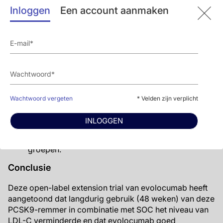
respectievelijk 79,9% en 66,9%, zonder
Inloggen
Een account aanmaken
permanente uitval in beide groepen door
bijwerkingen.
Infecties en besmettingen (47,8% versus 37,1%),
aandoeningen van het spier- en bindweefsel
(33,2% versus 21,9%), algemene aandoeningen en
aandoeningen door het toedienen (25,3% versus
7,3%), maagdarmstoornissen (19,7% versus 12,6%
) en zenuwstelselstoornissen (14,5% versus 7,9%)
Wachtwoord vergeten
* Velden zijn verplicht
kwamen vaker voor in de evolocumab plus SOC
groep in vergelijking met de alleen SOC groep.
INLOGGEN
Er werden geen verschillen in het aantal ernstige
bijwerkingen waargenomen tussen de twee
groepen.
Conclusie
Deze open-label extension trial van evolocumab heeft
aangetoond dat langdurig gebruik (48 weken) van deze
PCSK9-remmer in combinatie met SOC het niveau van
LDL-C verminderde en dat evolocumab goed