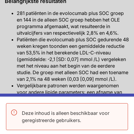
Belangrijkste resultaten
281 patiënten in de evolocumab plus SOC groep
en 144 in de alleen SOC groep hebben het OLE
programma afgemaakt, wat resulteerde in
uitvalcijfers van respectievelijk 2,8% en 4,6%.
Patiënten die evolocumab plus SOC gedurende 48
weken kregen toonden een gemiddelde reductie
van 53,5% in het berekende LDL-C-niveau
(gemiddelde: -2,1 [SD: 0,07] mmol /L) vergeleken
met het niveau aan het begin van de eerdere
studie. De groep met alleen SOC had een toename
van 2,1% na 48 weken (0,03 [0,09] mmol /L).
Vergelijkbare patronen werden waargenomen
voor andere lipide parameters; een afname van
apolipoprotein B, non-high-density lipoprotein-C ,
triglycerides en lipoprotein(a), en een toename
van HDL-C in patiënten die evolocumab plus SOC
Deze inhoud is alleen beschikbaar voor
kregen.
geregistreerde gebruikers.
De percentages bijwerkingen voor de groep
evolocumab plus SOC en alleen SOC waren