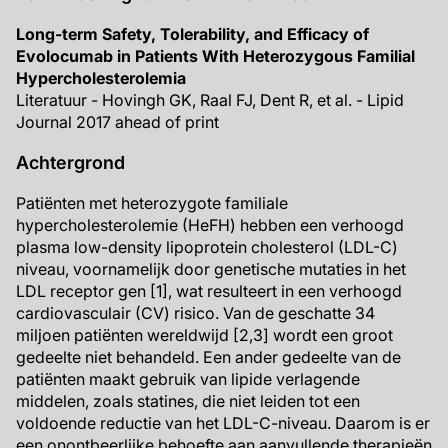
Long-term Safety, Tolerability, and Efficacy of
Evolocumab in Patients With Heterozygous Familial
Hypercholesterolemia
Literatuur - Hovingh GK, Raal FJ, Dent R, et al. - Lipid
Journal 2017 ahead of print
Achtergrond
Patiënten met heterozygote familiale
hypercholesterolemie (HeFH) hebben een verhoogd
plasma low-density lipoprotein cholesterol (LDL-C)
niveau, voornamelijk door genetische mutaties in het
LDL receptor gen [1], wat resulteert in een verhoogd
cardiovasculair (CV) risico. Van de geschatte 34
miljoen patiënten wereldwijd [2,3] wordt een groot
gedeelte niet behandeld. Een ander gedeelte van de
patiënten maakt gebruik van lipide verlagende
middelen, zoals statines, die niet leiden tot een
voldoende reductie van het LDL-C-niveau. Daarom is er
een onontbeerlijke behoefte aan aanvullende therapieën