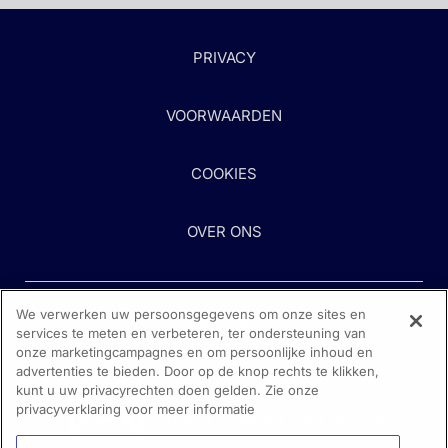
PRIVACY
VOORWAARDEN
COOKIES
OVER ONS
We verwerken uw persoonsgegevens om onze sites en
services te meten en verbeteren, ter ondersteuning van
onze marketingcampagnes en om persoonlijke inhoud en
advertenties te bieden. Door op de knop rechts te klikken,
kunt u uw privacyrechten doen gelden. Zie onze
Heeft u hulp nodig?
privacyverklaring voor meer informatie
Neem contact met ons op