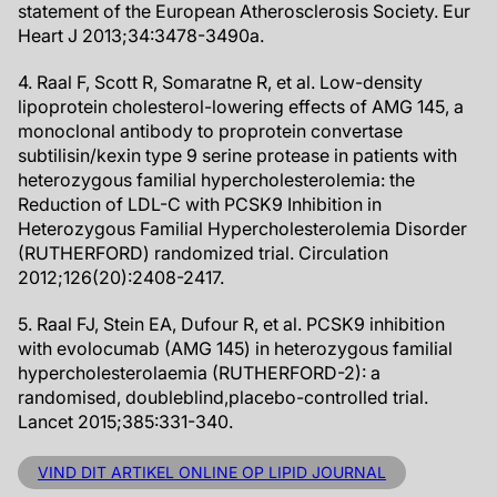
statement of the European Atherosclerosis Society. Eur
Heart J 2013;34:3478-3490a.
4. Raal F, Scott R, Somaratne R, et al. Low-density
lipoprotein cholesterol-lowering effects of AMG 145, a
monoclonal antibody to proprotein convertase
subtilisin/kexin type 9 serine protease in patients with
heterozygous familial hypercholesterolemia: the
Reduction of LDL-C with PCSK9 Inhibition in
Heterozygous Familial Hypercholesterolemia Disorder
(RUTHERFORD) randomized trial. Circulation
2012;126(20):2408-2417.
5. Raal FJ, Stein EA, Dufour R, et al. PCSK9 inhibition
with evolocumab (AMG 145) in heterozygous familial
hypercholesterolaemia (RUTHERFORD-2): a
randomised, doubleblind,placebo-controlled trial.
Lancet 2015;385:331-340.
VIND DIT ARTIKEL ONLINE OP LIPID JOURNAL