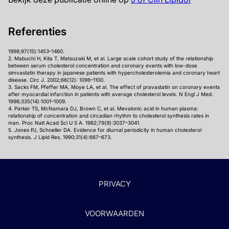
Referenties
1998;97(15):1453–1460.
2. Mabuchi H, Kita T, Matsuzaki M, et al. Large scale cohort study of the relationship
between serum cholesterol concentration and coronary events with low-dose
simvastatin therapy in japanese patients with hypercholesterolemia and coronary heart
disease. Circ J. 2002;66(12): 1096–1100.
3. Sacks FM, Pfeffer MA, Moye LA, et al. The effect of pravastatin on coronary events
after myocardial infarction in patients with average cholesterol levels. N Engl J Med.
1996;335(14):1001–1009.
4. Parker TS, McNamara DJ, Brown C, et al. Mevalonic acid in human plasma:
relationship of concentration and circadian rhythm to cholesterol synthesis rates in
man. Proc Natl Acad Sci U S A. 1982;79(9):3037–3041.
5. Jones PJ, Schoeller DA. Evidence for diurnal periodicity in human cholesterol
synthesis. J Lipid Res. 1990;31(4):667–673.
PRIVACY
VOORWAARDEN