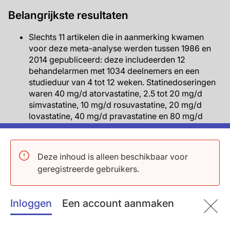
Belangrijkste resultaten
Slechts 11 artikelen die in aanmerking kwamen
voor deze meta-analyse werden tussen 1986 en
2014 gepubliceerd: deze includeerden 12
behandelarmen met 1034 deelnemers en een
studieduur van 4 tot 12 weken. Statinedoseringen
waren 40 mg/d atorvastatine, 2.5 tot 20 mg/d
simvastatine, 10 mg/d rosuvastatine, 20 mg/d
lovastatine, 40 mg/d pravastatine en 80 mg/d
fluvastatine.
De algehele gepoolde analyses waarbij de TC,
HDL-c en TG-effecten van ochtend versus middag
Deze inhoud is alleen beschikbaar voor
statine-inname werden vergeleken, waren niet
geregistreerde gebruikers.
statistisch significant, maar hadden met
betrekking tot LDL-c de voorkeur voor inname in
de avond. Gemiddelde verschillen waren: TC: 1.68
Inloggen
Een account aanmaken
mg/dL (95% CI: -0.33 tot 3.69; P=0.10), HDL-C:
0.05 mg/dL (95% CI: -0.77 tot 0.87; P=0.90), TG:
1.66 mg/dL (95% CI: -2.68 tot 5.99; P=0.45) en