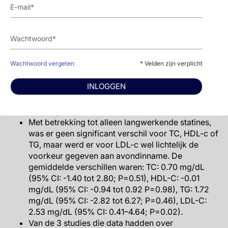
LDL-C: 3.24 mg/dL (95% CI: 1.23–5.25; P=0.002).
Met betrekking tot alleen kortwerkende statines,
was er voor HDL-c en TG geen verschil tussen
ochtend- en avondinname, maar werd voor TC en
LDL-c wel de avondinname geprefereerd.
Wachtwoord vergeten
* Velden zijn verplicht
Gemiddelde verschillen waren: HDL-C: 0.28
mg/dL (95% CI: -1.49 tot 2.06; P=0.75), TG: 0.97
INLOGGEN
mg/dL (95% CI: -13.54 tot 15.48; P=0.90), TC: 12.10
mg/dL (95% CI: 5.25–18.95; P=0.0005), LDL-C:
9.68 mg/dL (95% CI: 3.32 -16.03; P=0.003).
Met betrekking tot alleen langwerkende statines,
was er geen significant verschil voor TC, HDL-c of
TG, maar werd er voor LDL-c wel lichtelijk de
voorkeur gegeven aan avondinname. De
gemiddelde verschillen waren: TC: 0.70 mg/dL
(95% CI: -1.40 tot 2.80; P=0.51), HDL-C: -0.01
mg/dL (95% CI: -0.94 tot 0.92 P=0.98), TG: 1.72
mg/dL (95% CI: -2.82 tot 6.27; P=0.46), LDL-C:
2.53 mg/dL (95% CI: 0.41–4.64; P=0.02).
Van de 3 studies die data hadden over