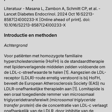
Literatuur - Masana L, Zambon A, Schmitt CP, et al. -
Lancet Diabetes Endocrinol. 2024 Oct 16:S2213-
8587(24)00233-X [Online ahead of print]. doi:
10.1016/S2213-8587(24)00233-X
Introductie en methoden
Achtergrond
Voor patiënten met homozygote familiaire
hypercholesterolemie (HoFH) is de standaardtherapie
met lipidenverlagende middelen zelden voldoende om
de LDL-c-streefwaarde te halen [1]. Aangezien de LDL-
receptor (LDLR)-route ernstig verstoord is bij HoFH,
beveelt de European Atherosclerosis Society (EAS) nu
LDLR-onafhankelijke therapieën aan [1]. Lomitapide is
een oraal toegediende remmer van microsomaal
triglyceridetransfereiwit
(microsomal triglyceride
transfer protein
) die de concentratie van LDL-c verlaagt
onafhankelijk van de LDLR, door inhibitie van de