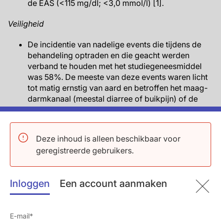
de EAS (<115 mg/dl; <3,0 mmol/l) [1].
Veiligheid
De incidentie van nadelige events die tijdens de
behandeling optraden en die geacht werden
verband te houden met het studiegeneesmiddel
was 58%. De meeste van deze events waren licht
tot matig ernstig van aard en betroffen het maag-
darmkanaal (meestal diarree of buikpijn) of de
lever.
Er werden 8 ernstige nadelige events gemeld bij 5
patiënten (12%). Slechts 1 van deze ernstige
Deze inhoud is alleen beschikbaar voor
nadelige events werd beschouwd als gerelateerd
geregistreerde gebruikers.
aan het studiegeneesmiddel (namelijk verhoogde
leverenzymwaarden; ook geclassificeerd als een
nadelig event van speciaal belang) en resulteerde
Inloggen
Een account aanmaken
in dosisonderbrekingen en -verlagingen en een
herhaalde dosisescalatie.
Vijf patiënten (12%) ervoeren in totaal 6 nadelige
events van speciaal belang, waaronder 2 gastro-