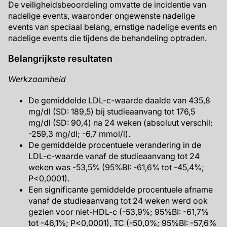
De veiligheidsbeoordeling omvatte de incidentie van
nadelige events, waaronder ongewenste nadelige
events van speciaal belang, ernstige nadelige events en
nadelige events die tijdens de behandeling optraden.
Belangrijkste resultaten
Werkzaamheid
De gemiddelde LDL-c-waarde daalde van 435,8
mg/dl (SD: 189,5) bij studieaanvang tot 176,5
mg/dl (SD: 90,4) na 24 weken (absoluut verschil:
-259,3 mg/dl; -6,7 mmol/l).
De gemiddelde procentuele verandering in de
LDL-c-waarde vanaf de studieaanvang tot 24
weken was -53,5% (95%BI: -61,6% tot -45,4%;
P<0,0001).
Een significante gemiddelde procentuele afname
vanaf de studieaanvang tot 24 weken werd ook
gezien voor niet-HDL-c (-53,9%; 95%BI: -61,7%
tot -46,1%; P<0,0001), TC (-50,0%; 95%BI: -57,6%