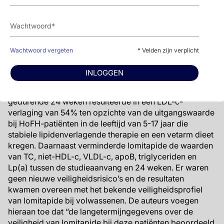
intestinale en 3 hepatische nadelige events.
Tijdens de werkzaamheidsfase was er geen
significante verandering in de lengte, het gewicht,
de BMI of de seksuele rijping.
Wachtwoord vergeten
* Velden zijn verplicht
Conclusie
INLOGGEN
De eenarmige dosisescalatiestudie APH-19 met open
label toonde dat behandeling met lomitapide
gedurende 24 weken resulteerde in een LDL-c-
verlaging van 54% ten opzichte van de uitgangswaarde
bij HoFH-patiënten in de leeftijd van 5-17 jaar die
stabiele lipidenverlagende therapie en een vetarm dieet
kregen. Daarnaast verminderde lomitapide de waarden
van TC, niet-HDL-c, VLDL-c, apoB, triglyceriden en
Lp(a) tussen de studieaanvang en 24 weken. Er waren
geen nieuwe veiligheidsrisico’s en de resultaten
kwamen overeen met het bekende veiligheidsprofiel
van lomitapide bij volwassenen. De auteurs voegen
hieraan toe dat “de langetermijngegevens over de
veiligheid van lomitapide bij deze patiënten beoordeeld