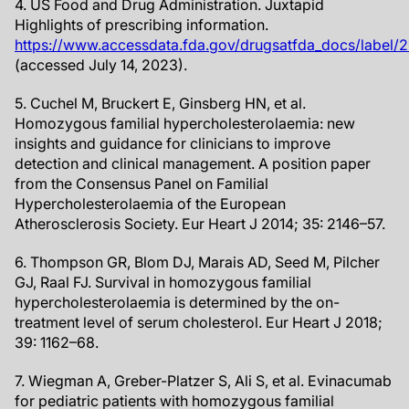
4. US Food and Drug Administration. Juxtapid
Highlights of prescribing information.
https://www.accessdata.fda.gov/drugsatfda_docs/label/
(accessed July 14, 2023).
5. Cuchel M, Bruckert E, Ginsberg HN, et al.
Homozygous familial hypercholesterolaemia: new
insights and guidance for clinicians to improve
detection and clinical management. A position paper
from the Consensus Panel on Familial
Hypercholesterolaemia of the European
Atherosclerosis Society. Eur Heart J 2014; 35: 2146–57.
6. Thompson GR, Blom DJ, Marais AD, Seed M, Pilcher
GJ, Raal FJ. Survival in homozygous familial
hypercholesterolaemia is determined by the on-
treatment level of serum cholesterol. Eur Heart J 2018;
39: 1162–68.
7. Wiegman A, Greber-Platzer S, Ali S, et al. Evinacumab
for pediatric patients with homozygous familial