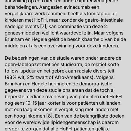
aanvulling op een dieet en andere lipidenverlagende
behandelingen. Aangezien evinacumab een
vergelijkbare werkzaamheid heeft als lomitapide bij
kinderen met HoFH, maar zonder de gastro-intestinale
nadelige events [7], kan combinatie van deze 2
geneesmiddelen wellicht waardevol zijn. Maar volgens
Brunham en Hegele geldt de beschikbaarheid van beide
middelen al als een overwinning voor deze kinderen.
De beperkingen van de studie waren onder andere de
open-labelopzet met één studiearm, de relatief korte
follow-upduur en het gebrek aan raciale diversiteit
(98% wit; 2% zwart of Afro-Amerikaans). Volgens
Brunham en Hegele herinneren de demografische
gegevens van deze studie ons eraan dat de toch al
beperkte mediane overleving van patiënten met HoFH
nog eens 10-15 jaar korter is voor patiënten uit landen
met een laag inkomen in vergelijking met landen met
een hoog inkomen [8]. Een van de belangrijkste doelen
voor de wereldwijde lipidengemeenschap is daarom
ervoor te zorgen dat álle HoFH-patiënten gelijke