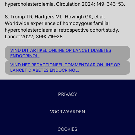
hypercholesterolemia. Circulation 2024; 149: 343–53.
8. Tromp TR, Hartgers ML, Hovingh GK, et al.
Worldwide experience of homozygous familial
hypercholesterolaemia: retrospective cohort study.
Lancet 2022; 399: 719-28.
VIND DIT ARTIKEL ONLINE OP LANCET DIABETES
ENDOCRINOL.
VIND HET REDACTIONEEL COMMENTAAR ONLINE OP
LANCET DIABETES ENDOCRINOL.
PRIVACY
VOORWAARDEN
COOKIES