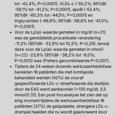
tot -42,4%; P<0,0001), VLDL-c (-50,2%; 95%BI:
-59,1% tot -41,2%; P<0,0001), apoB (-52,4%;
95%BI: -60,3% tot -44,5%; P<0,0001) en
triglyceriden (-49,9%; 95%BI: -58,8% tot -41,0%;
P<0,0001).
Voor de Lp(a)-waarde gemeten in mg/dl (n=21)
was de gemiddelde procentuele verandering
-11,3% (95%BI: -32,9% tot 10,3%; P=0,29), terwijl
deze voor de Lp(a)-waarde gemeten in nmol/l
(n=22) -23,6% (95%BI: -38,2% tot -9,0%;
P=0,003) was (Fishers gecombineerde P=0,007).
Tijdens de 24 weken durende werkzaamheidsfase
bereikten 18 patiënten die met lomitapide
behandeld werden (42%) de vooraf
gespecificeerde LDL-c-streefwaarde die destijds
door de EAS werd aanbevolen (<135 mg/dl; 3,5
mmol/l) [5]. Een post-hocanalyse liet zien dat op
enig moment tijdens de werkzaamheidsfase 16
patiënten (37%) de geüpdatete, strengere LDL-c-
drempel haalden die nu wordt geadviseerd door