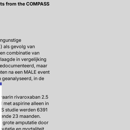
sults from the COMPASS
ongunstige
) als gevolg van
een combinatie van
aagde in vergelijking
 gedocumenteerd, maar
nten na een MALE event
n geanalyseerd, in de
aarin rivaroxaban 2.5
met aspirine alleen in
SS studie werden 6391
urende 23 maanden.
of grote amputatie door
tatie en mortaliteit.