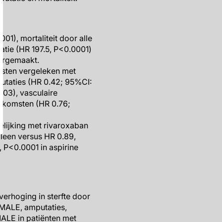
1), mortaliteit door alle
tie (HR 197.5, P<0.0001)
orgemaakt.
msten vergeleken met
putaties (HR 0.42; 95%CI:
.03), vasculaire
uitkomsten (HR 0.76;
elijking met rivaroxaban
lleen versus HR 0.89,
, P<0.0001 in aspirine
erhoging in sterfte door
 MALE, amputaties,
MALE in patiënten met