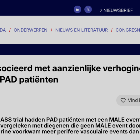
NIEUWSBRIEF
DA
ONDERWERPEN
NIEUWS EN LITERATUUR
CONGRESN
ocieerd met aanzienlijke verhogi
 PAD patiënten
Vind 
ASS trial hadden PAD patiënten met een MALE eve
e vergeleken met diegenen die geen MALE event do
rine voorkwam meer perifere vasculaire events dan 