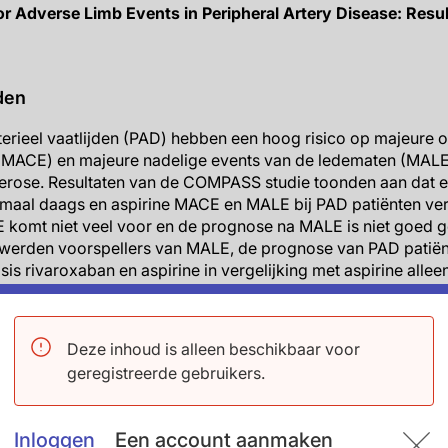
jor Adverse Limb Events in Peripheral Artery Disease: Re
den
rterieel vaatlijden (PAD) hebben een hoog risico op majeure 
 (MACE) en majeure nadelige events van de ledematen (MALE
lerose. Resultaten van de COMPASS studie toonden aan dat 
maal daags en aspirine MACE en MALE bij PAD patiënten verl
LE komt niet veel voor en de prognose na MALE is niet goed
m werden voorspellers van MALE, de prognose van PAD patië
is rivaroxaban en aspirine in vergelijking met aspirine allee
laire interventies en totale perifere vasculaire uitkomsten.
miseerde dubbelblinde, placebo-gecontroleerde studie, w
Deze inhoud is alleen beschikbaar voor
aspirine, rivaroxaban 5 mg tweemaal daags vergeleken werd 
geregistreerde gebruikers.
onaire hartziekte of PAD. In deze subanalyse van de COMPA
e onderste ledematen geïncludeerd die gevolgd waren ged
s ernstige ledemaatischemie die leidde tot een interventie 
Inloggen
Een account aanmaken
Uitkomsten geëvalueerd na MALE omvatten MACE, totale ampu