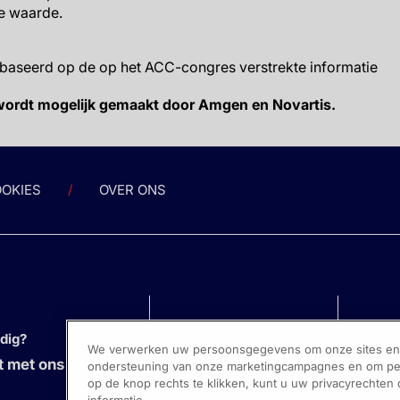
he waarde.
ebaseerd op de op het ACC-congres verstrekte informatie
wordt mogelijk gemaakt door Amgen en Novartis.
OKIES
OVER ONS
odig?
We verwerken uw persoonsgegevens om onze sites en s
 met ons op
ondersteuning van onze marketingcampagnes en om pers
op de knop rechts te klikken, kunt u uw privacyrechten