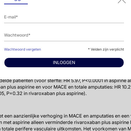
ten
aren MACE of totale vasculaire amputaties (HR 7.56, P<0.000
 P<0.0001), ziekenhuisopname (HR 7.21, P<0.0001) en amputa
elijking met PAD patiënten die geen MALE event hadden do
roxaban plus aspirine verminderde perifere vasculaire uitko
LE (HR 0.57, 95%CI: 0.37-0.88, P=0.01), totale vasculaire am
Wachtwoord vergeten
* Velden zijn verplicht
 grote vasculaire amputaties (HR 0.33; 95%CI: 0.12-0.92, P=0
76; 95%CI: 0.60-0.97; P=0.03) en totale perifere vasculaire 
INLOGGEN
P=0.02).
LE waren slechter in aspirine-behandelde patiënten in verg
delde patiënten (voor sterfte: HR 5.97, P<0.0001 in aspirine a
an plus aspirine en voor MACE en totale amputaties: HR 10.2
05, P=0.32 in rivaroxaban plus aspirine).
 een aanzienlijke verhoging in MACE en amputaties en een v
n met aspirine alleen verminderde rivaroxaban plus aspirine
en totale perifere vasculaire uitkomsten. Het voorkomen van 