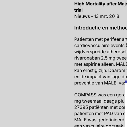
High Mortality after Ma
trial
Nieuws - 13 mrt. 2018
Introductie en metho
Patiënten met perifeer a
cardiovasculaire events
wijdverspreide atherosc
rivaroxaban 2.5 mg twee
met aspirine alleen. MA
kan ernstig zijn. Daaro
en de impact van lage dos
preventie van MALE, vascu
COMPASS was een gerando
mg tweemaal daags plus 
27395 patiënten met cor
patiënten met PAD van d
MALE was gedefinieerd al
een vasculaire oorzaak. 