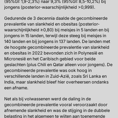
(95%GI: 1,9-2,3%) naar 9,3% (95%GI: 8,5-10,2%) bij
jongens (posterior-waarschijnlijkheid >0,999).
Gedurende de 3 decennia daalde de gecombineerde
prevalentie van slankheid en obesitas (posterior-
waarschijnlijkheid ≥0,80) bij meisjes in 5 landen en bij
jongens in 15 landen, terwijl deze steeg bij meisjes in
140 landen en bij jongens in 137 landen. De landen met
de hoogste gecombineerde prevalentie van slankheid
en obesitas in 2022 bevonden zich in Polynesië en
Micronesië en het Caribisch gebied voor beide
geslachten (plus Chili en Qatar alleen voor jongens). De
gecombineerde prevalentie was ook hoog in
verschillende landen in Zuid-Azië, zoals Sri Lanka en
India, maar slankheid bleef hier overheersen ondanks
een afname.
Net als bij volwassenen werd de daling in de
gecombineerde prevalentie vooral veroorzaakt door
afnemende slankheid en was de stijging in de dubbele
belasting in het algemeen te wijten aan toenemende