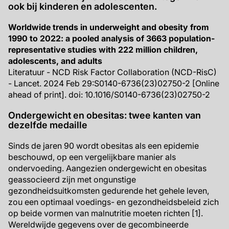
ook bij kinderen en adolescenten.
Worldwide trends in underweight and obesity from
1990 to 2022: a pooled analysis of 3663 population-
representative studies with 222 million children,
adolescents, and adults
Literatuur - NCD Risk Factor Collaboration (NCD-RisC)
- Lancet. 2024 Feb 29:S0140-6736(23)02750-2 [Online
ahead of print]. doi: 10.1016/S0140-6736(23)02750-2
Ondergewicht en obesitas: twee kanten van
dezelfde medaille
Sinds de jaren 90 wordt obesitas als een epidemie
beschouwd, op een vergelijkbare manier als
ondervoeding. Aangezien ondergewicht en obesitas
geassocieerd zijn met ongunstige
gezondheidsuitkomsten gedurende het gehele leven,
zou een optimaal voedings- en gezondheidsbeleid zich
op beide vormen van malnutritie moeten richten [1].
Wereldwijde gegevens over de gecombineerde