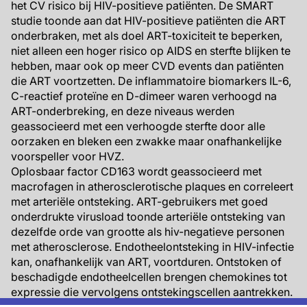
het CV risico bij HIV-positieve patiënten. De SMART
studie toonde aan dat HIV-positieve patiënten die ART
onderbraken, met als doel ART-toxiciteit te beperken,
niet alleen een hoger risico op AIDS en sterfte blijken te
hebben, maar ook op meer CVD events dan patiënten
die ART voortzetten. De inflammatoire biomarkers IL-6,
C-reactief proteïne en D-dimeer waren verhoogd na
ART-onderbreking, en deze niveaus werden
geassocieerd met een verhoogde sterfte door alle
oorzaken en bleken een zwakke maar onafhankelijke
voorspeller voor HVZ.
Oplosbaar factor CD163 wordt geassocieerd met
macrofagen in atherosclerotische plaques en correleert
met arteriële ontsteking. ART-gebruikers met goed
onderdrukte virusload toonde arteriële ontsteking van
dezelfde orde van grootte als hiv-negatieve personen
met atherosclerose. Endotheelontsteking in HIV-infectie
kan, onafhankelijk van ART, voortduren. Ontstoken of
beschadigde endotheelcellen brengen chemokines tot
expressie die vervolgens ontstekingscellen aantrekken.