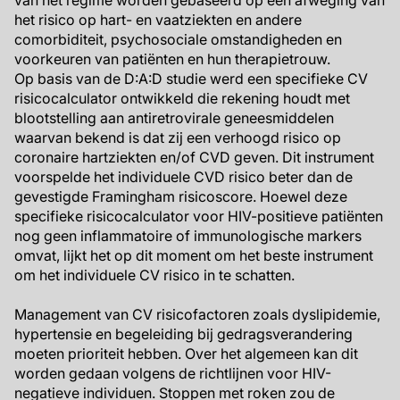
van het regime worden gebaseerd op een afweging van
het risico op hart- en vaatziekten en andere
comorbiditeit, psychosociale omstandigheden en
voorkeuren van patiënten en hun therapietrouw.
Op basis van de D:A:D studie werd een specifieke CV
risicocalculator ontwikkeld die rekening houdt met
blootstelling aan antiretrovirale geneesmiddelen
waarvan bekend is dat zij een verhoogd risico op
coronaire hartziekten en/of CVD geven. Dit instrument
voorspelde het individuele CVD risico beter dan de
gevestigde Framingham risicoscore. Hoewel deze
specifieke risicocalculator voor HIV-positieve patiënten
nog geen inflammatoire of immunologische markers
omvat, lijkt het op dit moment om het beste instrument
om het individuele CV risico in te schatten.
Management van CV risicofactoren zoals dyslipidemie,
hypertensie en begeleiding bij gedragsverandering
moeten prioriteit hebben. Over het algemeen kan dit
worden gedaan volgens de richtlijnen voor HIV-
negatieve individuen. Stoppen met roken zou de