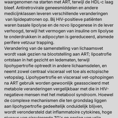
waargenomen na starten met ART, terwijl de HDL-c laag
bleef. Antiretrovirale geneesmiddelen en andere
medicijnklassen leveren verschillende veranderingen
van lipidepatronen op. Bij HIV-positieve patiënten
waren basale lipolyse en de novo lipogenese in de lever
verhoogd, terwijl het vermogen van insuline om lipolyse
te onderdrukken in adipocyten is gereduceerd, alsmede
perifere vetzuur trapping.
Verandering van de samenstelling van lichaamsvet
wordt vaak gezien na blootstelling aan ART; lipoatrofie
ontstaan ​​in het gezicht en ledematen, terwijl
lipohypertrofie optreedt in andere lichaamsdelen, en
neemt zowel centraal visceraal vet toe als ectopische
vetopslag. Lipohypertrofie en visceraal vet-ophopingen
na ART gebruik worden gewoonlijk geassocieerd met
metabole veranderingen vergelijkbaar met die in HIV-
negatieve mensen met het metabool syndroom. Hoewel
de complexe mechanismen die ten grondslag liggen
aan lipohypertrofie gedeeltelijk onduidelijk blijven,
wordt verondersteld dat inflammatoire cytokines, hoge
niveaus van circulerende TG's en opslag van vrije