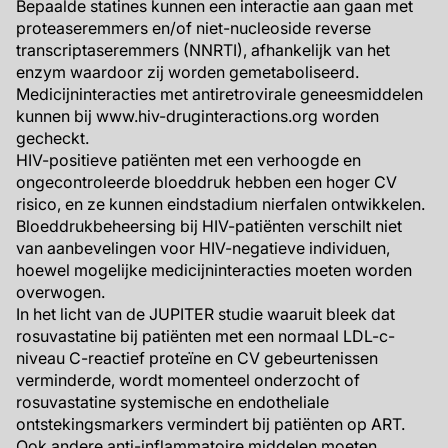
Bepaalde statines kunnen een interactie aan gaan met
proteaseremmers en/of niet-nucleoside reverse
transcriptaseremmers (NNRTI), afhankelijk van het
enzym waardoor zij worden gemetaboliseerd.
Medicijninteracties met antiretrovirale geneesmiddelen
kunnen bij www.hiv-druginteractions.org worden
gecheckt.
HIV-positieve patiënten met een verhoogde en
ongecontroleerde bloeddruk hebben een hoger CV
risico, en ze kunnen eindstadium nierfalen ontwikkelen.
Bloeddrukbeheersing bij HIV-patiënten verschilt niet
van aanbevelingen voor HIV-negatieve individuen,
hoewel mogelijke medicijninteracties moeten worden
overwogen.
In het licht van de JUPITER studie waaruit bleek dat
rosuvastatine bij patiënten met een normaal LDL-c-
niveau C-reactief proteïne en CV gebeurtenissen
verminderde, wordt momenteel onderzocht of
rosuvastatine systemische en endotheliale
ontstekingsmarkers vermindert bij patiënten op ART.
Ook andere anti-inflammatoire middelen moeten