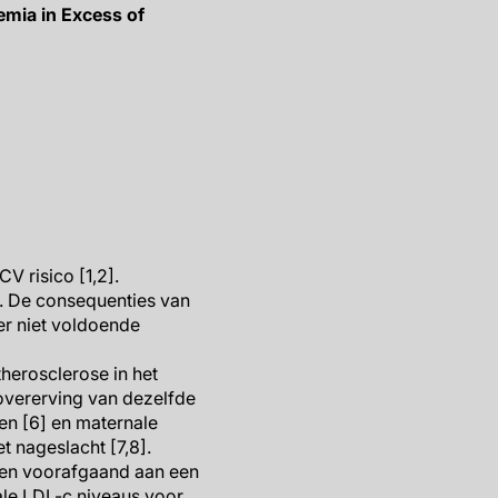
emia in Excess of
 risico [1,2].
]. De consequenties van
er niet voldoende
herosclerose in het
 overerving van dezelfde
ien [6] en maternale
t nageslacht [7,8].
wen voorafgaand aan een
ale LDL-c niveaus voor