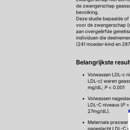
de zwangerschap geassoc
bevolking.
Deze studie bepaalde of
voor de zwangerschap (n
aan overgeërfde genetis
individuen die deelneme
(241 moeder-kind en 297
Belangrijkste resul
Volwassen LDL-c ni
LDL-c) waren geass
mg/dL;
P
< 0.001
Volwassen nageslac
LDL-C niveaus (
P
=
27mg/dL).
Maternale prezwang
nageslacht LDL-C n