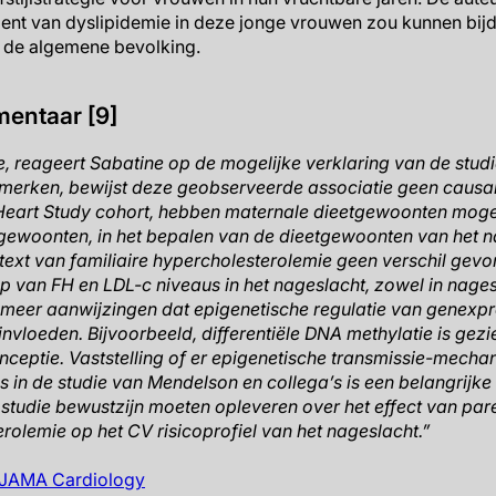
ent van dyslipidemie in deze jonge vrouwen zou kunnen bij
in de algemene bevolking.
entaar [9]
tie, reageert Sabatine op de mogelijke verklaring van de stu
erken, bewijst deze geobserveerde associatie geen causalite
eart Study cohort, hebben maternale dieetgewoonten mogeli
gewoonten, in het bepalen van de dieetgewoonten van het n
text van familiaire hypercholesterolemie geen verschil gev
 van FH en LDL-c niveaus in het nageslacht, zowel in nages
ds meer aanwijzingen dat epigenetische regulatie van genexp
loeden. Bijvoorbeeld, differentiële DNA methylatie is gezie
ceptie. Vaststelling of er epigenetische transmissie-mecha
s in de studie van Mendelson en collega’s is een belangrijke
studie bewustzijn moeten opleveren over het effect van pare
rolemie op het CV risicoprofiel van het nageslacht.”
JAMA Cardiology