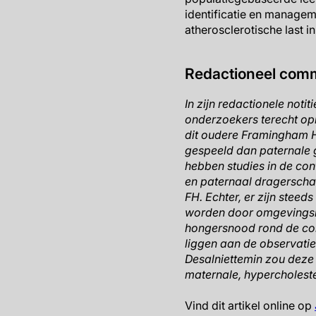
identificatie en managem
atherosclerotische last 
Redactioneel comm
In zijn redactionele noti
onderzoekers terecht opm
dit oudere Framingham H
gespeeld dan paternale 
hebben studies in de con
en paternaal dragerschap
FH. Echter, er zijn stee
worden door omgevingsinv
hongersnood rond de con
liggen aan de observatie
Desalniettemin zou deze 
maternale, hypercholeste
Vind dit artikel online op