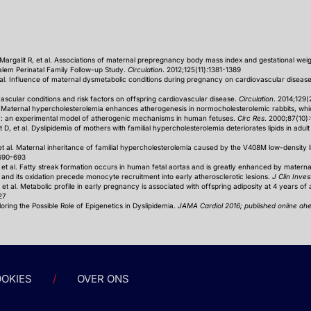
Margalit R, et al. Associations of maternal prepregnancy body mass index and gestational weigh
salem Perinatal Family Follow-up Study.
Circulation
. 2012;125(11):1381-1389
et al. Influence of maternal dysmetabolic conditions during pregnancy on cardiovascular diseas
vascular conditions and risk factors on offspring cardiovascular disease.
Circulation
. 2014;129
. Maternal hypercholesterolemia enhances atherogenesis in normocholesterolemic rabbits, which i
cy: an experimental model of atherogenic mechanisms in human fetuses.
Circ Res
. 2000;87(10)
D, et al. Dyslipidemia of mothers with familial hypercholesterolemia deteriorates lipids in adult
 et al. Maternal inheritance of familial hypercholesterolemia caused by the V408M low-density 
:690-693
 et al. Fatty streak formation occurs in human fetal aortas and is greatly enhanced by materna
 and its oxidation precede monocyte recruitment into early atherosclerotic lesions.
J Clin Inves
, et al. Metabolic profile in early pregnancy is associated with offspring adiposity at 4 years 
27
ring the Possible Role of Epigenetics in Dyslipidemia.
JAMA Cardiol 2016;
published online ahe
OKIES
OVER ONS