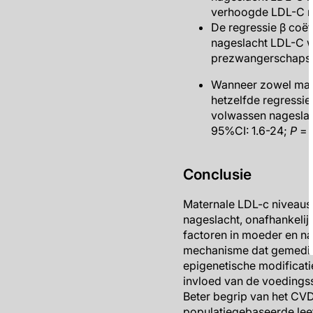
verhoogde LDL-C n
De regressie β coë
nageslacht LDL-C w
prezwangerschaps-
Wanneer zowel mat
hetzelfde regressi
volwassen nageslac
95%CI: 1.6-24;
P
= 
Conclusie
Maternale LDL-c niveaus
nageslacht, onafhankelij
factoren in moeder en na
mechanisme dat gemediee
epigenetische modificat
invloed van de voedingsst
Beter begrip van het CVD
populatiegebaseerde leefs