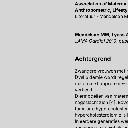
Association of Maternal
Anthropometric, Lifesty
Literatuur - Mendelson M
Mendelson MM, Lyass A, 
J
AMA Cardiol 2016;
publ
Achtergrond
Zwangere vrouwen met hyp
Dyslipidemie wordt regel
maternale lipoproteïne-a
verkend.
Diermodellen van materna
nageslacht zien [4]. Bov
familiaire hypercholester
hypercholesterolemie is 
In eerdere generaties w
zwangerschap niet als n