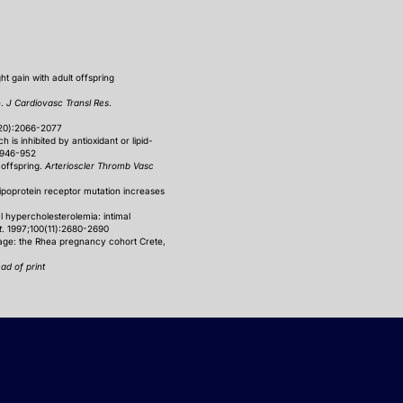
t gain with adult offspring
e.
J Cardiovasc Transl Res
.
(20):2066-2077
s inhibited by antioxidant or lipid-
:946-952
 offspring.
Arterioscler Thromb Vasc
lipoprotein receptor mutation increases
l hypercholesterolemia: intimal
t
. 1997;100(11):2680-2690
of age: the Rhea pregnancy cohort Crete,
ad of print