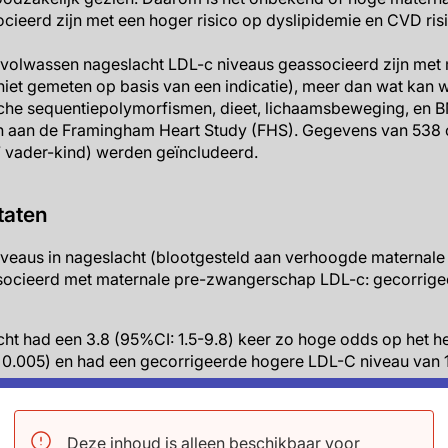
ieerd zijn met een hoger risico op dyslipidemie en CVD ris
 volwassen nageslacht LDL-c niveaus geassocieerd zijn met
iet gemeten op basis van een indicatie), meer dan wat kan
che sequentiepolymorfismen, dieet, lichaamsbeweging, en B
n aan de Framingham Heart Study (FHS). Gegevens van 538 
 vader-kind) werden geïncludeerd.
taten
veaus in nageslacht (blootgesteld aan verhoogde maternal
ocieerd met maternale pre-zwangerschap LDL-c: gecorrigee
ht had een 3.8 (95%CI: 1.5-9.8) keer zo hoge odds op het 
 0.005) en had een gecorrigeerde hogere LDL-C niveau van
erschapsniveaus van LDL-C verklaarden 13% van de variati
iveaus, na veelvoorkomende genetische varianten en klassie
Deze inhoud is alleen beschikbaar voor