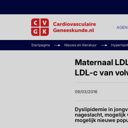
AGEN
Startpagina
Nieuws en literatuur
Hyperlipi
Maternaal LD
LDL-c van vo
09/03/2016
Dyslipidemie in jong
nageslacht, mogelijk
mogelijk nieuwe popul