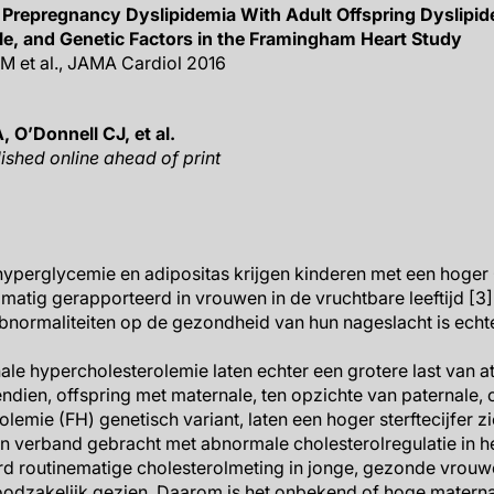
 Prepregnancy Dyslipidemia With Adult Offspring Dyslipid
le, and Genetic Factors in the Framingham Heart Study
M et al., JAMA Cardiol 2016
O’Donnell CJ, et al.
ished online ahead of print
erglycemie en adipositas krijgen kinderen met een hoger CV
matig gerapporteerd in vrouwen in de vruchtbare leeftijd [3
bnormaliteiten op de gezondheid van hun nageslacht is echt
le hypercholesterolemie laten echter een grotere last van at
endien, offspring met maternale, ten opzichte van paternale,
olemie (FH) genetisch variant, laten een hoger sterftecijfer z
in verband gebracht met abnormale cholesterolregulatie in he
erd routinematige cholesterolmeting in jonge, gezonde vrou
oodzakelijk gezien. Daarom is het onbekend of hoge matern