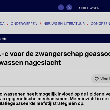
NIEUWSBRIEF
DA
ONDERWERPEN
NIEUWS EN LITERATUUR
CONGRESN
demie
L-c voor de zwangerschap geasso
lwassen nageslacht
Vind 
volwassenen heeft mogelijk invloed op de lipidenniv
 via epigenetische mechanismen. Meer inzicht in dez
atiegebaseerde leefstijlstrategieën op.