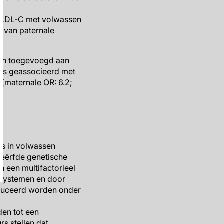
p-LDL-C met volwassen
 van paternale
en toegevoegd aan
us geassocieerd met
(maternale OR: 6.2;
us in volwassen
geërfde genetische
n een multifactorieel
nsystemen en door
duceerd worden onder
den tot een
rs stellen dat