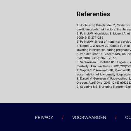
Referenties
1. Hochner H, Friedlander Y, Calderon-
cardiometabolic risk factors: the Jeru
2. PalinskiW, Nicolaides E, Liguori A, 
2009;2(3):277-285
3. PalinskiW. Effect of maternal cardio
4. Napoli C,Witztum JL, Calara F, et al
lowering intervention during pregnan
5. van der Graaf A, Vissers MN, Gaudet 
Biol
. 2010;30(12):2673-2677
6. Versmissen J, Botden IP, Huijgen R,
mortality.
Atherosclerosis
. 2011;219(2)
7. Napoli C, D’Armiento FP, Mancini FP,
accumulation of low density lipoprotein
8. Daraki V, Georgiou V, Papavasiliou S
Greece.
PLoS One
. 2015;10 (5):e01263
9. Sabatine MS. Nurturing Nature—Explo
PRIVACY
VOORWAARDEN
CO