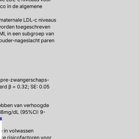
ico in de algemene
 maternale LDL-c niveaus
 worden toegeschreven
MI, in een subgroep van
ouder-nageslacht paren
e pre-zwangerschaps-
rd β = 0.32; SE: 0.05
hebben van verhoogde
 18mg/dL (95%CI: 9-
e in volwassen
ke risicofactoren voor