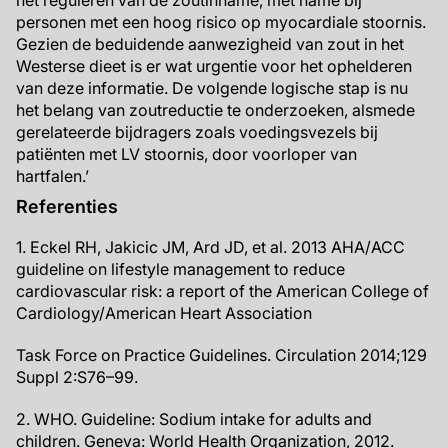
het reguleren van de zoutinname, met name bij
personen met een hoog risico op myocardiale stoornis.
Gezien de beduidende aanwezigheid van zout in het
Westerse dieet is er wat urgentie voor het ophelderen
van deze informatie. De volgende logische stap is nu
het belang van zoutreductie te onderzoeken, alsmede
gerelateerde bijdragers zoals voedingsvezels bij
patiënten met LV stoornis, door voorloper van
hartfalen.’
Referenties
1. Eckel RH, Jakicic JM, Ard JD, et al. 2013 AHA/ACC
guideline on lifestyle management to reduce
cardiovascular risk: a report of the American College of
Cardiology/American Heart Association
Task Force on Practice Guidelines. Circulation 2014;129
Suppl 2:S76–99.
2. WHO. Guideline: Sodium intake for adults and
children. Geneva: World Health Organization, 2012.