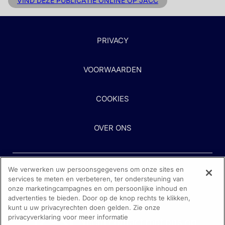
VIND DEZE PUBLICATIE ONLINE OP JACC
PRIVACY
VOORWAARDEN
COOKIES
OVER ONS
We verwerken uw persoonsgegevens om onze sites en
services te meten en verbeteren, ter ondersteuning van
onze marketingcampagnes en om persoonlijke inhoud en
advertenties te bieden. Door op de knop rechts te klikken,
kunt u uw privacyrechten doen gelden. Zie onze
Heeft u hulp nodig?
privacyverklaring voor meer informatie
Neem contact met ons op