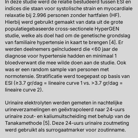
In deze studie werd de relatie bestudeerd tussen ESI en
indices die staan voor systolische strain en myocardiale
relaxatie bij 2.996 personen zonder hartfalen (HF).
Hierbij werd gebruikt gemaakt van data uit de grote
populatiegebaseerde cross-sectionele HyperGEN
studie, welke als doel had om de genetische grondslag
van familiaire hypertensie in kaart te brengen [4]. Er
werden deelnemers geïncludeerd die <60 jaar de
diagnose voor hypertensie hadden en minimaal 1
bloedverwant die mee wilde doen aan de studie. Ook
was er een random sample van personen met
normotensie. Stratificatie werd toegepast op basis van
ESI (≥3.7 gr/dag = lineaire curve 1 vs. >3.7 gr/dag =
lineaire curve 2).
Urinaire elektrolyten werden gemeten in nachtelijke
urineverzamelingen en geëxtrapoleerd naar 24-uurs
urinaire zout- en kaliumuitscheiding met behulp van de
Tanakamethode [5]. Deze 24-uurs urinaire zoutmeting
werd gebruikt als surrogaatmarker voor zoutinname.