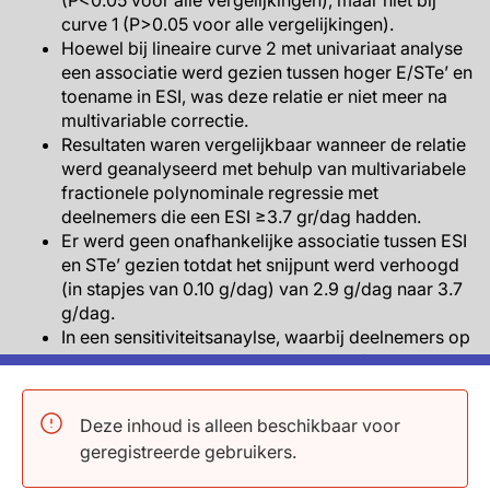
(P<0.05 voor alle vergelijkingen), maar niet bij
curve 1 (P>0.05 voor alle vergelijkingen).
Hoewel bij lineaire curve 2 met univariaat analyse
een associatie werd gezien tussen hoger E/STe’ en
toename in ESI, was deze relatie er niet meer na
multivariable correctie.
Resultaten waren vergelijkbaar wanneer de relatie
werd geanalyseerd met behulp van multivariabele
fractionele polynominale regressie met
deelnemers die een ESI ≥3.7 gr/dag hadden.
Er werd geen onafhankelijke associatie tussen ESI
en STe’ gezien totdat het snijpunt werd verhoogd
(in stapjes van 0.10 g/dag) van 2.9 g/dag naar 3.7
g/dag.
In een sensitiviteitsanaylse, waarbij deelnemers op
diuretica werden geëxcludeerd, bleef de
associatie tussen ESI en circumferentiële strain
voor curve 2 aanwezig.
Deze inhoud is alleen beschikbaar voor
In een interactieanalyse werden de associaties
geregistreerde gebruikers.
tussen ESI en slechtere circumferentiële strain
alleen aangetoond in aanwezigheid van laag