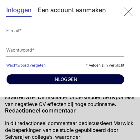
geschatte kaliuminname.
Inloggen
Een account aanmaken
Mediation analyse toonde aan dat de systolische
bloeddruk (SBP) 14% en 20% van de indirecte
effecten tussen ESI en respectievelijk longitudinale
strain en STe’ verklaarde, terwijl serum aldosteron
19% van de indirecte effecten tussen ESI en
longitudinale strain verklaarde.
Conclusie
Wachtwoord vergeten
* Velden zijn verplicht
In tegenstelling tot een ESI van <3.7 g/dag, werd een
ESI van ≥3.7 gr/dag geassocieerd met een slechtere
INLOGGEN
strain en STe’. SBP en serumaldosteron verklaarden een
significant deel van de indirecte effecten tussen ESI en
strain en STe’. De resultaten ondersteunen de hypothese
van negatieve CV effecten bij hoge zoutinname.
Redactioneel commentaar
In dit redactioneel commentaar bediscussieert Marwick
de beperkingen van de studie gepubliceerd door
Selvaraj en collega’s, waaronder: