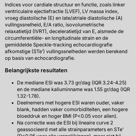
Indices voor cardiale structuur en functie, zoals linker
ventriculaire ejectiefractie (LVEF), LV massa index,
vroeg diastolische (E) en late/atriale diastolische (A)
vullingssnelheid, E/A ratio, isovolumetrische
relaxatietijd (IVRT), deceleratietijd van E, alsmede de
circumferentiële- en longitudinale strain en de
gemiddelde Speckle-tracking echocardiografie
afkomstige (STe’) vullingssnelheden werden berekend
op basis van echocardiografie.
Belangrijkste resultaten
De mediane ESI was 3.73 gr/dag (IQR 3.24-4.25)
en de mediane kaliuminname was 1.55 gr/dag (IQR
1.32-1.78).
Deelnemers met hogere ESI waren ouder, vaker
blank, hadden vaker comorbiditeiten, een hogere
bloeddruk en hoger BMI (P<0.05 voor allen).
Na correctie was de ESI bij lineaire curve 2
geassocieerd met alle strainparameters en STe’