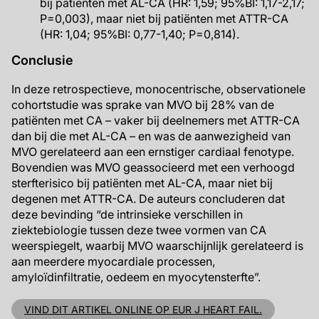
bij patiënten met AL-CA (HR: 1,59; 95%BI: 1,17-2,17;
P=0,003), maar niet bij patiënten met ATTR-CA
(HR: 1,04; 95%BI: 0,77-1,40; P=0,814).
Conclusie
In deze retrospectieve, monocentrische, observationele
cohortstudie was sprake van MVO bij 28% van de
patiënten met CA – vaker bij deelnemers met ATTR-CA
dan bij die met AL-CA – en was de aanwezigheid van
MVO gerelateerd aan een ernstiger cardiaal fenotype.
Bovendien was MVO geassocieerd met een verhoogd
sterfterisico bij patiënten met AL-CA, maar niet bij
degenen met ATTR-CA. De auteurs concluderen dat
deze bevinding “de intrinsieke verschillen in
ziektebiologie tussen deze twee vormen van CA
weerspiegelt, waarbij MVO waarschijnlijk gerelateerd is
aan meerdere myocardiale processen,
amyloïdinfiltratie, oedeem en myocytensterfte”.
VIND DIT ARTIKEL ONLINE OP EUR J HEART FAIL.