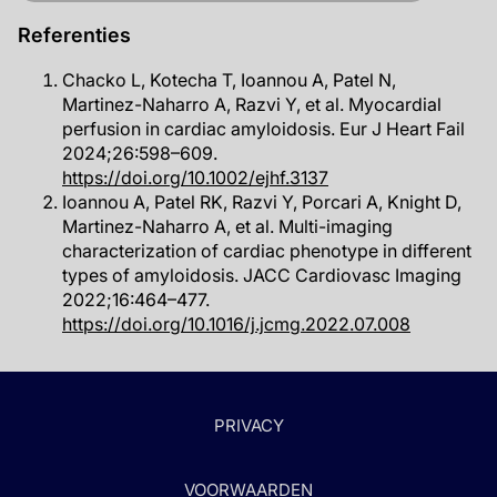
Referenties
Chacko L, Kotecha T, Ioannou A, Patel N,
Martinez-Naharro A, Razvi Y, et al. Myocardial
perfusion in cardiac amyloidosis. Eur J Heart Fail
2024;26:598–609.
https://doi.org/10.1002/ejhf.3137
Ioannou A, Patel RK, Razvi Y, Porcari A, Knight D,
Martinez-Naharro A, et al. Multi-imaging
characterization of cardiac phenotype in different
types of amyloidosis. JACC Cardiovasc Imaging
2022;16:464–477.
https://doi.org/10.1016/j.jcmg.2022.07.008
PRIVACY
VOORWAARDEN