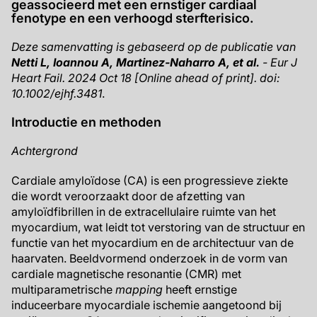
geassocieerd met een ernstiger cardiaal
fenotype en een verhoogd sterfterisico.
Deze samenvatting is gebaseerd op de publicatie van
Netti L, Ioannou A, Martinez-Naharro A, et al.
- Eur J
Heart Fail. 2024 Oct 18 [Online ahead of print]. doi:
10.1002/ejhf.3481
.
Introductie en methoden
Achtergrond
Cardiale amyloïdose (CA) is een progressieve ziekte
die wordt veroorzaakt door de afzetting van
amyloïdfibrillen in de extracellulaire ruimte van het
myocardium, wat leidt tot verstoring van de structuur en
functie van het myocardium en de architectuur van de
haarvaten. Beeldvormend onderzoek in de vorm van
cardiale magnetische resonantie (CMR) met
multiparametrische
mapping
heeft ernstige
induceerbare myocardiale ischemie aangetoond bij