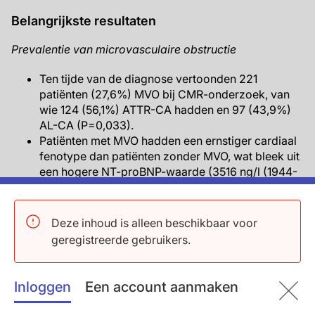
Belangrijkste resultaten
Prevalentie van microvasculaire obstructie
Ten tijde van de diagnose vertoonden 221
patiënten (27,6%) MVO bij CMR-onderzoek, van
wie 124 (56,1%) ATTR-CA hadden en 97 (43,9%)
AL-CA (P=0,033).
Patiënten met MVO hadden een ernstiger cardiaal
fenotype dan patiënten zonder MVO, wat bleek uit
een hogere NT-proBNP-waarde (3516 ng/l (1944-
6247) vs. 2508 ng/l (1203-5752); P<0. 001),
slechtere globale longitudinale rek (-10,5%
(-12,6% tot -7,9%) vs. -12,0% (-16,0% tot -9,2%);
Deze inhoud is alleen beschikbaar voor
P<0,001) en groter extracellulair volume (56%
geregistreerde gebruikers.
(51%-61%) vs. 50% (45%-57%); P<0,001).
Patiënten met AL-CA én MVO hadden hogere
waarden van NT-proBNP (5184 ng/l (2602-9835)
Inloggen
Een account aanmaken
vs. 2725 ng/l (1291-4876); P<0,001), troponine T
(86 ng/l (47-148) vs. 59 ng/l (44-78); P<0,001) en