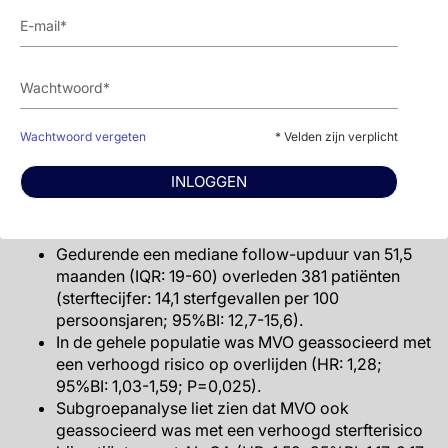
myocardiale T2 (marker van myocardiaal
oedeem) (53 ms (50-56) vs. 50 ms (48-52);
P<0,001) dan patiënten met ATTR-CA en MVO,
maar een kleiner extracellulair volume (55%
(50%-60%) vs. 58% (53%-61%); P=0,008) en een
lager geïndexeerd myocytenvolume (48,6 g/m²
Wachtwoord vergeten
* Velden zijn verplicht
(41,1-59,8) vs. 55,7 g/m² (47,5-68,4); P<0,001).
INLOGGEN
Associatie tussen microvasculaire obstructie en
prognose
Gedurende een mediane follow-upduur van 51,5
maanden (IQR: 19-60) overleden 381 patiënten
(sterftecijfer: 14,1 sterfgevallen per 100
persoonsjaren; 95%BI: 12,7-15,6).
In de gehele populatie was MVO geassocieerd met
een verhoogd risico op overlijden (HR: 1,28;
95%BI: 1,03-1,59; P=0,025).
Subgroepanalyse liet zien dat MVO ook
geassocieerd was met een verhoogd sterfterisico