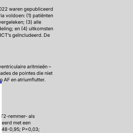
2022 waren gepubliceerd
ia voldoen: (1) patiënten
rgeleken; (3) alle
ling; en (4) uitkomsten
 RCT’s geïncludeerd. De
triculaire aritmieën –
sades de pointes die niet
 AF en atriumflutter.
LT2-remmer- als
ieerd met een
0,48-0,95; P=0,03;