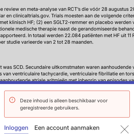
he review en meta-analyse van RCT’s die vóór 28 augustus 
 en clinicaltrials.gov. Trials moesten aan de volgende criter
met klinisch HF; (2) een SGLT2-remmer en placebo werden ve
tionele medische therapie naast de gerandomiseerde behande
apporteerd. In totaal werden 22.084 patiënten met HF uit 11
er studie varieerde van 2 tot 28 maanden.
t was SCD. Secundaire uitkomstmaten waren aanhoudende ven
van ventriculaire tachycardie, ventriculaire fibrillatie en tor
 aanhoudende atriale aritmieën met inbegrip van episodes van
ten
Deze inhoud is alleen beschikbaar voor
geregistreerde gebruikers.
CD werd gerapporteerd in 7/11 RCT’s (n=10.796 in zowel SG
 de gehele HF-populatie was SGLT2-remmertherapie geassoc
Inloggen
Een account aanmaken
et risico op SCD vergeleken met placebo (RR: 0,68; 95%BI: 