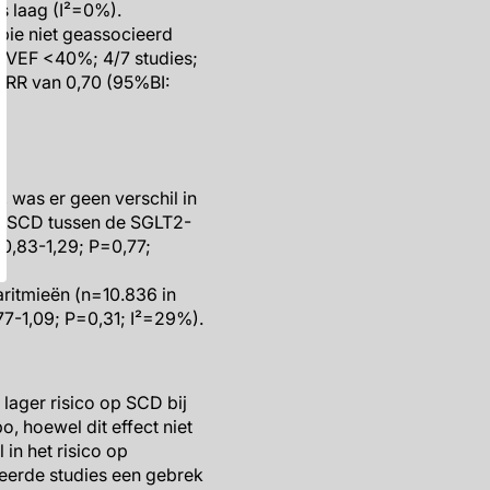
as laag (I²=0%).
ie niet geassocieerd
 LVEF <40%; 4/7 studies;
 RR van 0,70 (95%BI:
 was er geen verschil in
an SCD tussen de SGLT2-
0,83-1,29; P=0,77;
aritmieën (n=10.836 in
77-1,09; P=0,31; I²=29%).
ager risico op SCD bij
, hoewel dit effect niet
in het risico op
deerde studies een gebrek