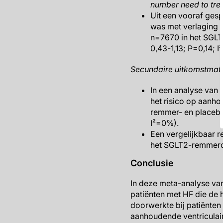
number need to tre
Uit een vooraf ges
was met verlaging v
n=7670 in het SGLT
0,43-1,13; P=0,14; 
Secundaire uitkomstmat
In een analyse van 
het risico op aanho
remmer- en placebo
I²=0%).
Een vergelijkbaar r
het SGLT2-remmerco
Conclusie
In deze meta-analyse va
patiënten met HF die de 
doorwerkte bij patiënten
aanhoudende ventriculair