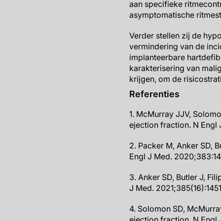
aan specifieke ritmecon
asymptomatische ritmest
Verder stellen zij de h
vermindering van de inci
implanteerbare hartdefi
karakterisering van mali
krijgen, om de risicostra
Referenties
1. McMurray JJV, Solomon 
ejection fraction. N Eng
2. Packer M, Anker SD, Bu
Engl J Med. 2020;383:14
3. Anker SD, Butler J, Fil
J Med. 2021;385(16):1451
4. Solomon SD, McMurray J
ejection fraction. N Eng