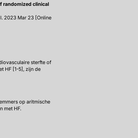
f randomized clinical
ol. 2023 Mar 23 [Online
ovasculaire sterfte of
 HF [1-5], zijn de
remmers op aritmische
en met HF.