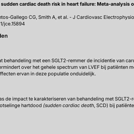
sudden cardiac death risk in heart failure: Meta-analysis o
ntos-Gallego CG, Smith A, et al. - J Cardiovasc Electrophysi
111/jce.15894
den
t behandeling met een SGLT2-remmer de incidentie van cardi
indert over het gehele spectrum van LVEF bij patiënten met
effecten ervan in deze populatie onduidelijk.
was de impact te karakteriseren van behandeling met SGLT2-
otselinge hartdood
(sudden cardiac death
, SCD) bij patiënt