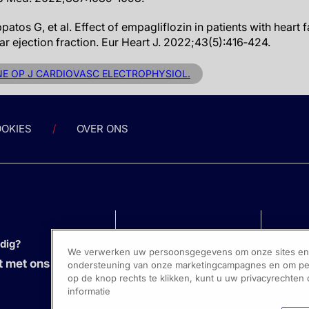
ippatos G, et al. Effect of empagliflozin in patients with heart 
lar ejection fraction. Eur Heart J. 2022;43(5):416‐424.
INE OP J CARDIOVASC ELECTROPHYSIOL.
OKIES
OVER ONS
odig?
We verwerken uw persoonsgegevens om onze sites en s
 met ons op
ondersteuning van onze marketingcampagnes en om pers
op de knop rechts te klikken, kunt u uw privacyrechten
informatie