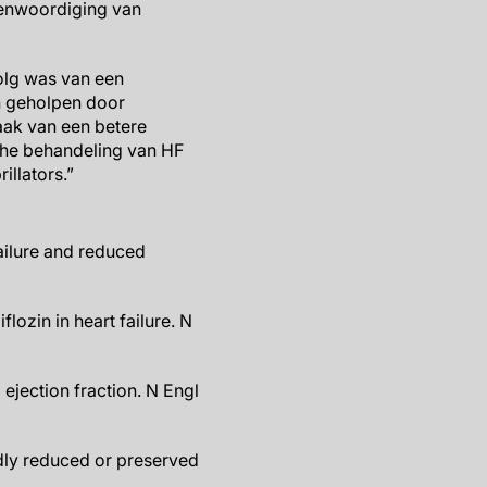
genwoordiging van
olg was van een
en geholpen door
aak van een betere
che behandeling van HF
illators.”
failure and reduced
lozin in heart failure. N
d ejection fraction. N Engl
ldly reduced or preserved