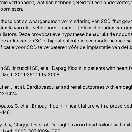
trole vertoonden, wat kan hebben geleid tot een onderverte
oornissen.
ypothese dat de waargenomen vermindering van SCD “het gev
dentie van niet-schokbare ritmen [...] die niet zouden word
brillators. Deze provocatieve hypothese benadrukt de noodz
gne aritmieën en SCD [bij patiënten] die een moderne medis
tificatie voor SCD te verbeteren vóór de implantatie van defibr
SD, Inzucchi SE, et al. Dapagliflozin in patients with heart 
l J Med. 2019;381:1995‐2008.
tler J, et al. Cardiovascular and renal outcomes with empaglif
13‐1424.
ippatos G, et al. Empagliflozin in heart failure with a preserve
‐1461.
JV, Claggett B, et al. Dapagliflozin in heart failure with mi
l J Med. 2022;387:1089‐1098.