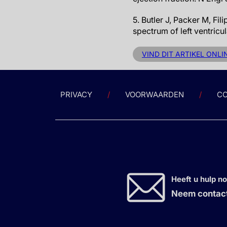
5. Butler J, Packer M, Fil
spectrum of left ventricu
VIND DIT ARTIKEL ONL
PRIVACY
VOORWAARDEN
CO
Heeft u hulp n
Neem contact