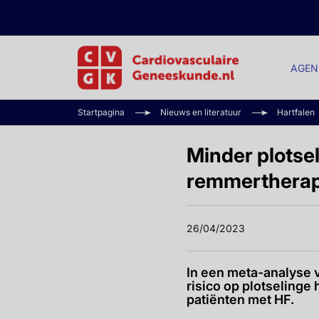
AGEN
Startpagina
Nieuws en literatuur
Hartfalen
Minder plotse
remmertherap
26/04/2023
In een meta-analyse
risico op plotselinge
patiënten met HF.