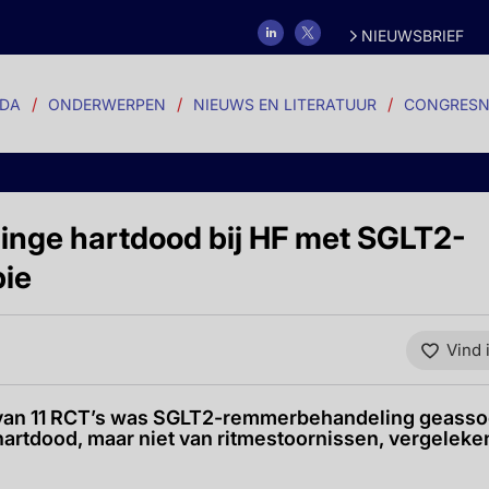
NIEUWSBRIEF
DA
ONDERWERPEN
NIEUWS EN LITERATUUR
CONGRESN
linge hartdood bij HF met SGLT2-
ie
Vind 
 van 11 RCT’s was SGLT2-remmerbehandeling geassoc
 hartdood, maar niet van ritmestoornissen, vergeleke