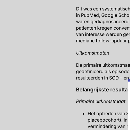
Dit was een systematisc
in PubMed, Google Scholar
waren gediagnosticeerd 
patiënten kregen conven
van interesse werden ger
mediane follow-upduur p
Uitkomstmaten
De primaire uitkomstmaa
gedefinieerd als episodes 
resulteerden in SCD – en
Belangrijkste resulta
Primaire uitkomstmaat
Het optreden van S
placebocohort). In
vermindering van h