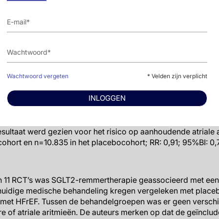
at
: 415). De statistische heterogeniteit tussen deze studies w
pecificeerde subgroepanalyse bleek dat SGLT2-remmertherap
an het SCD-risico bij patiënten met HFrEF (gedefinieerd als
2-remmercohort and n=7669 in het placebocohort), met een
I²=0%).
en
Wachtwoord vergeten
* Velden zijn verplicht
8 RCT’s die over de secundaire uitkomstmaten rapporteerden,
INLOGGEN
udende ventriculaire aritmieën die niet gerelateerd waren a
groep (respectievelijk, n=4420 en n=4415; RR: 1,03; 95%BI: 
esultaat werd gezien voor het risico op aanhoudende atriale 
hort en n=10.835 in het placebocohort; RR: 0,91; 95%BI: 0,
n 11 RCT’s was SGLT2-remmertherapie geassocieerd met een l
huidige medische behandeling kregen vergeleken met placebo
 met HFrEF. Tussen de behandelgroepen was er geen verschil 
e of atriale aritmieën. De auteurs merken op dat de geïnclu