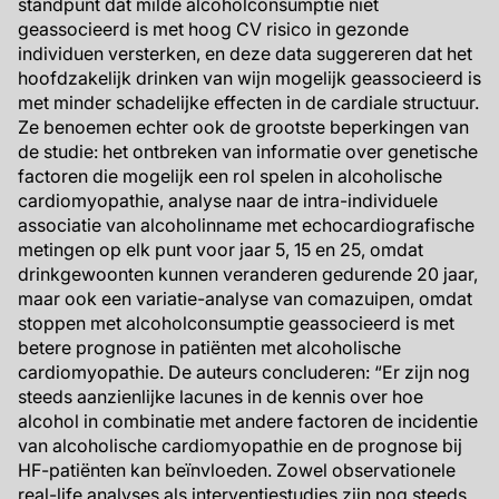
standpunt dat milde alcoholconsumptie niet
geassocieerd is met hoog CV risico in gezonde
individuen versterken, en deze data suggereren dat het
hoofdzakelijk drinken van wijn mogelijk geassocieerd is
met minder schadelijke effecten in de cardiale structuur.
Ze benoemen echter ook de grootste beperkingen van
de studie: het ontbreken van informatie over genetische
factoren die mogelijk een rol spelen in alcoholische
cardiomyopathie, analyse naar de intra-individuele
associatie van alcoholinname met echocardiografische
metingen op elk punt voor jaar 5, 15 en 25, omdat
drinkgewoonten kunnen veranderen gedurende 20 jaar,
maar ook een variatie-analyse van comazuipen, omdat
stoppen met alcoholconsumptie geassocieerd is met
betere prognose in patiënten met alcoholische
cardiomyopathie. De auteurs concluderen: “Er zijn nog
steeds aanzienlijke lacunes in de kennis over hoe
alcohol in combinatie met andere factoren de incidentie
van alcoholische cardiomyopathie en de prognose bij
HF-patiënten kan beïnvloeden. Zowel observationele
real-life analyses als interventiestudies zijn nog steeds