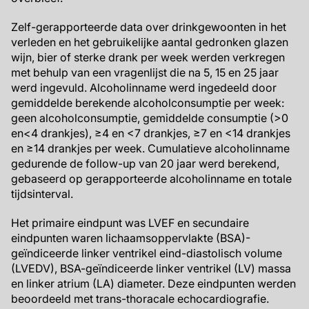
Zelf-gerapporteerde data over drinkgewoonten in het
verleden en het gebruikelijke aantal gedronken glazen
wijn, bier of sterke drank per week werden verkregen
met behulp van een vragenlijst die na 5, 15 en 25 jaar
werd ingevuld. Alcoholinname werd ingedeeld door
gemiddelde berekende alcoholconsumptie per week:
geen alcoholconsumptie, gemiddelde consumptie (>0
en<4 drankjes), ≥4 en <7 drankjes, ≥7 en <14 drankjes
en ≥14 drankjes per week. Cumulatieve alcoholinname
gedurende de follow-up van 20 jaar werd berekend,
gebaseerd op gerapporteerde alcoholinname en totale
tijdsinterval.
Het primaire eindpunt was LVEF en secundaire
eindpunten waren lichaamsoppervlakte (BSA)-
geïndiceerde linker ventrikel eind-diastolisch volume
(LVEDV), BSA-geïndiceerde linker ventrikel (LV) massa
en linker atrium (LA) diameter. Deze eindpunten werden
beoordeeld met trans-thoracale echocardiografie.