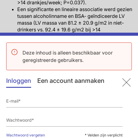
>14 drankjes/week; P=0.037).
Een significante en lineaire associatie werd gezien
tussen alcoholinname en BSA- geïndiceerde LV
massa (LV massa van 81.2 ± 20.9 g/m2 in niet-
drinkers vs. 92.4 ± 19.6 g/m2 bij >14
drankjes/week; P=0.014), wat gelijk bleef na
correctie.
Deze inhoud is alleen beschikbaar voor
Effect modificatie van geslacht of ras
geregistreerde gebruikers.
Er was geen significant verschil tussen vrouwen
en mannen of blanke en zwarte deelnemers in de
Inloggen
Een account aanmaken
relatie tussen cumulatieve alcoholconsumptie en
echocardiografische parameters.
Na multivariabele correctie werd een niet-lineair
verband gezien tussen alcohol en LA diameter in
vrouwen (P=0.018) en een onafhankelijk niet-
lineair verband tussen LA diameter en alcohol in
zwarte deelnemers (P=0.007).
Variatie in LVEDV in mannen (P=0.029), en LA
Wachtwoord vergeten
* Velden zijn verplicht
diameter in vrouwen (P=0.007) en in Afro-