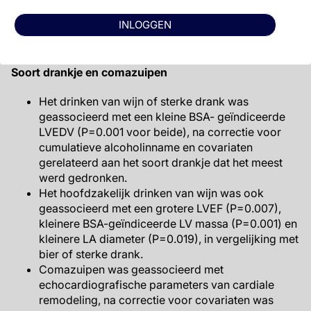
Amerikaanse deelnemers (P=0.028) lieten een
INLOGGEN
onafhankelijk lineair verband zien met gemiddelde
cumulatieve alcoholconsumptie.
Soort drankje en comazuipen
Het drinken van wijn of sterke drank was
geassocieerd met een kleine BSA- geïndiceerde
LVEDV (P=0.001 voor beide), na correctie voor
cumulatieve alcoholinname en covariaten
gerelateerd aan het soort drankje dat het meest
werd gedronken.
Het hoofdzakelijk drinken van wijn was ook
geassocieerd met een grotere LVEF (P=0.007),
kleinere BSA-geïndiceerde LV massa (P=0.001) en
kleinere LA diameter (P=0.019), in vergelijking met
bier of sterke drank.
Comazuipen was geassocieerd met
echocardiografische parameters van cardiale
remodeling, na correctie voor covariaten was