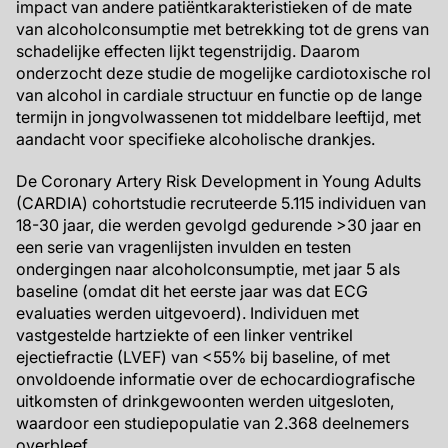
impact van andere patiëntkarakteristieken of de mate
van alcoholconsumptie met betrekking tot de grens van
schadelijke effecten lijkt tegenstrijdig. Daarom
onderzocht deze studie de mogelijke cardiotoxische rol
van alcohol in cardiale structuur en functie op de lange
termijn in jongvolwassenen tot middelbare leeftijd, met
aandacht voor specifieke alcoholische drankjes.
De Coronary Artery Risk Development in Young Adults
(CARDIA) cohortstudie recruteerde 5.115 individuen van
18-30 jaar, die werden gevolgd gedurende >30 jaar en
een serie van vragenlijsten invulden en testen
ondergingen naar alcoholconsumptie, met jaar 5 als
baseline (omdat dit het eerste jaar was dat ECG
evaluaties werden uitgevoerd). Individuen met
vastgestelde hartziekte of een linker ventrikel
ejectiefractie (LVEF) van <55% bij baseline, of met
onvoldoende informatie over de echocardiografische
uitkomsten of drinkgewoonten werden uitgesloten,
waardoor een studiepopulatie van 2.368 deelnemers
overbleef.