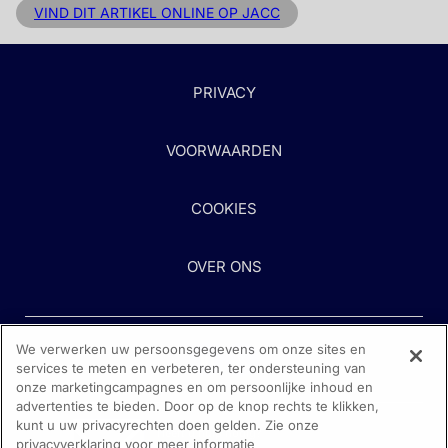
VIND DIT ARTIKEL ONLINE OP JACC
PRIVACY
VOORWAARDEN
COOKIES
OVER ONS
We verwerken uw persoonsgegevens om onze sites en
services te meten en verbeteren, ter ondersteuning van
onze marketingcampagnes en om persoonlijke inhoud en
advertenties te bieden. Door op de knop rechts te klikken,
kunt u uw privacyrechten doen gelden. Zie onze
Heeft u hulp nodig?
privacyverklaring voor meer informatie