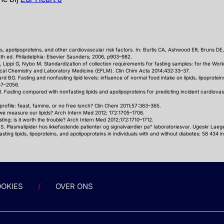
ins, apolipoproteins, and other cardiovascular risk factors. In: Burtis CA, Ashwood ER, Bruns DE, 
th ed. Philadelphia: Elsevier Saunders; 2006, p903–982.
 Lippi G, Nybo M. Standardization of collection requirements for fasting samples: for the Wo
nical Chemistry and Laboratory Medicine (EFLM). Clin Chim Acta 2014;432:33–37.
d BG. Fasting and nonfasting lipid levels: influence of normal food intake on lipids, lipoprotei
047–2056.
M. Fasting compared with nonfasting lipids and apolipoproteins for predicting incident cardiovas
 profile: feast, famine, or no free lunch? Clin Chem 2011;57:363–365.
we measure our lipids? Arch Intern Med 2012; 172:1705–1706.
esting: is it worth the trouble? Arch Intern Med 2012;172:1710–1712.
 S. Plasmalipider hos ikkefastende patienter og signalværdier pa° laboratoriesvar. Ugeskr Laeg
ing lipids, lipoproteins, and apolipoproteins in individuals with and without diabetes: 58 434
OKIES
OVER ONS