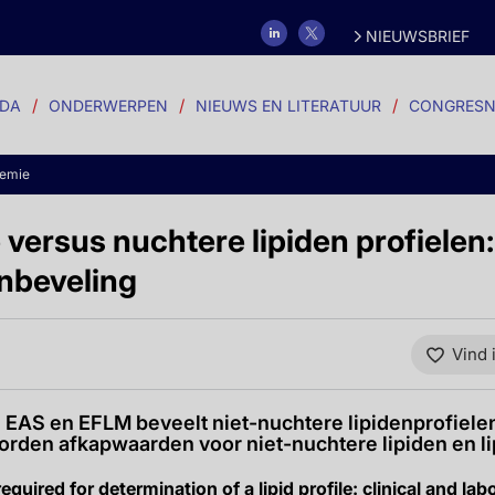
NIEUWSBRIEF
DA
ONDERWERPEN
NIEUWS EN LITERATUUR
CONGRESN
demie
versus nuchtere lipiden profielen
nbeveling
Vind 
EAS en EFLM beveelt niet-nuchtere lipidenprofiele
worden afkapwaarden voor niet-nuchtere lipiden en l
required for determination of a lipid profile: clinical and la