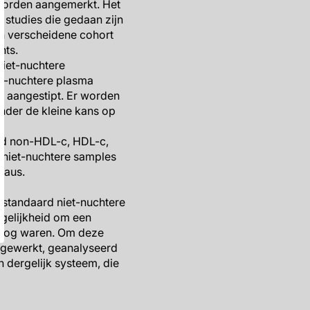
 worden aangemerkt. Het
e studies die gedaan zijn
n verscheidene cohort
nts.
niet-nuchtere
et-nuchtere plasma
t aangestipt. Er worden
nder de kleine kans op
end non-HDL-c, HDL-c,
 niet-nuchtere samples
eaus.
 standaard niet-nuchtere
ogelijkheid om een
 hoog waren. Om deze
ijgewerkt, geanalyseerd
 dergelijk systeem, die