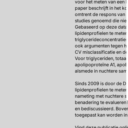
voor het meten van een l
paper beschrijft in het k
omtrent de respons van 
studies genoemd die niet-
Gebaseerd op deze data b
lipidenprofielen te mete
triglycerideconcentrati
ook argumenten tegen het
CV misclassificatie en de
Voor triglyceriden, tota
apolipoproteïne A1, apo
alsmede in nuchtere samp
Sinds 2009 is door de D
lipidenprofielen te meten
nameting met nuchtere s
benadering te evalueren 
en bediscussieerd. Boven
toegepast kan worden in 
Vind deze publicatie onli