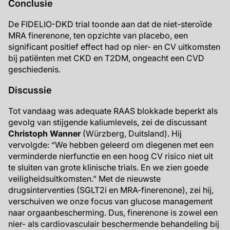
Conclusie
De FIDELIO-DKD trial toonde aan dat de niet-steroïde
MRA finerenone, ten opzichte van placebo, een
significant positief effect had op nier- en CV uitkomsten
bij patiënten met CKD en T2DM, ongeacht een CVD
geschiedenis.
Discussie
Tot vandaag was adequate RAAS blokkade beperkt als
gevolg van stijgende kaliumlevels, zei de discussant
Christoph Wanner
(Würzberg, Duitsland). Hij
vervolgde: “We hebben geleerd om diegenen met een
verminderde nierfunctie en een hoog CV risico niet uit
te sluiten van grote klinische trials. En we zien goede
veiligheidsuitkomsten.” Met de nieuwste
drugsinterventies (SGLT2i en MRA-finerenone), zei hij,
verschuiven we onze focus van glucose management
naar orgaanbescherming. Dus, finerenone is zowel een
nier- als cardiovasculair beschermende behandeling bij