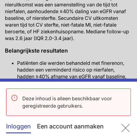
nieruitkomst was een samenstelling van de tijd tot
nierfalen, aanhoudende ≥40% daling van eGFR vanaf
baseline, of niersterfte. Secundaire CV uitkomsten
waren tijd tot CV sterfte, niet-fatale MI, niet-fatale
beroerte, of HF ziekenhuisopname. Mediane follow-up
was 2.6 jaar (IQR 2.0-3.4 jaar).
Belangrijkste resultaten
Patiënten die werden behandeld met finerenon,
hadden een verminderd risico op nierfalen,
hadden ≥40% afname van eGFR vanaf baseline,
of niersterfte vergeleken met patiënten die
placebo kregen (HR=0.82, 95% CI: 0.73-0.93,
P=0.0014).
Deze inhoud is alleen beschikbaar voor
Finerenone verminderde ook het risico op CV
geregistreerde gebruikers.
sterfte, niet-fatale MI, niet-fatale beroerte of HF
ziekenhuisopname vergeleken met placebo
(HR=0,83, 95% BI: 0,75-0,99; P=0.034), ongeacht
Inloggen
Een account aanmaken
een geschiedenis van CVD (met CVD: HR 0.85,