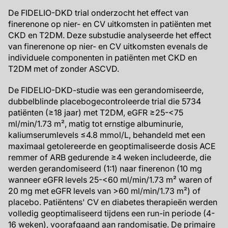
De FIDELIO-DKD trial onderzocht het effect van
finerenone op nier- en CV uitkomsten in patiënten met
CKD en T2DM. Deze substudie analyseerde het effect
van finerenone op nier- en CV uitkomsten evenals de
individuele componenten in patiënten met CKD en
T2DM met of zonder ASCVD.
De FIDELIO-DKD-studie was een gerandomiseerde,
dubbelblinde placebogecontroleerde trial die 5734
patiënten (≥18 jaar) met T2DM, eGFR ≥25-<75
ml/min/1.73 m², matig tot ernstige albuminurie,
kaliumserumlevels ≤4.8 mmol/L, behandeld met een
maximaal getolereerde en geoptimaliseerde dosis ACE
remmer of ARB gedurende ≥4 weken includeerde, die
werden gerandomiseerd (1:1) naar finerenon (10 mg
wanneer eGFR levels 25-<60 ml/min/1.73 m² waren of
20 mg met eGFR levels van >60 ml/min/1.73 m²) of
placebo. Patiëntens' CV en diabetes therapieën werden
volledig geoptimaliseerd tijdens een run-in periode (4-
16 weken), voorafgaand aan randomisatie. De primaire