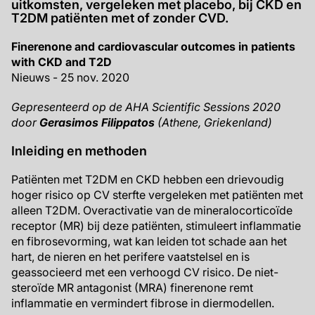
uitkomsten, vergeleken met placebo, bij CKD en
T2DM patiënten met of zonder CVD.
Finerenone and cardiovascular outcomes in patients
with CKD and T2D
Nieuws - 25 nov. 2020
Gepresenteerd op de AHA Scientific Sessions 2020
door
Gerasimos Filippatos
(Athene, Griekenland)
Inleiding en methoden
Patiënten met T2DM en CKD hebben een drievoudig
hoger risico op CV sterfte vergeleken met patiënten met
alleen T2DM. Overactivatie van de mineralocorticoïde
receptor (MR) bij deze patiënten, stimuleert inflammatie
en fibrosevorming, wat kan leiden tot schade aan het
hart, de nieren en het perifere vaatstelsel en is
geassocieerd met een verhoogd CV risico. De niet-
steroïde MR antagonist (MRA) finerenone remt
inflammatie en vermindert fibrose in diermodellen.