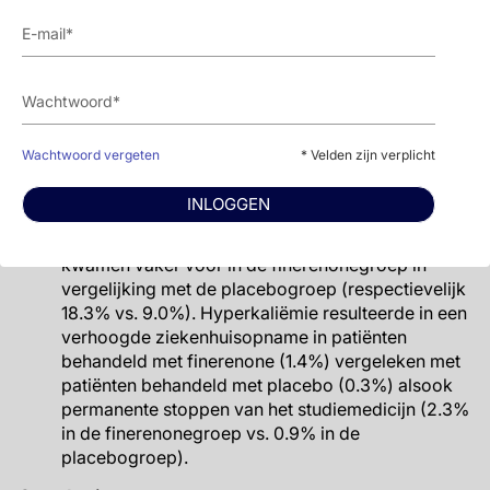
95% CI: 0.71-1.02 vs. zonder CVD: HR 0.86, 95%
CI: 0.68-1.08, Pinteractie=0.85).
Patiënten behandeld met finerenone hadden een
verlaagd risico op de individuele eindpunten CV
sterfte, ziekenhuisopname voor HF, of non-fatale
MI, vergeleken met diegenen behandeld met een
placebo. Finerenone had echter geen effect op
Wachtwoord vergeten
* Velden zijn verplicht
non-fatale beroerte (HR=1.03, 95% CI: 0.76-1.38).
Over het algemeen waren er tussen beide groepen
INLOGGEN
vergelijkbare bijwerkingen tijdens de behandeling.
Hyperkaliëmie-gerelateerde nadelige events
kwamen vaker voor in de finerenonegroep in
vergelijking met de placebogroep (respectievelijk
18.3% vs. 9.0%). Hyperkaliëmie resulteerde in een
verhoogde ziekenhuisopname in patiënten
behandeld met finerenone (1.4%) vergeleken met
patiënten behandeld met placebo (0.3%) alsook
permanente stoppen van het studiemedicijn (2.3%
in de finerenonegroep vs. 0.9% in de
placebogroep).