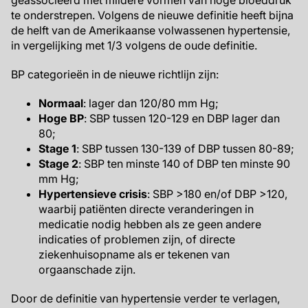
geassocieerd met mildere vormen van hoge bloeddruk
te onderstrepen. Volgens de nieuwe definitie heeft bijna
de helft van de Amerikaanse volwassenen hypertensie,
in vergelijking met 1/3 volgens de oude definitie.
BP categorieën in de nieuwe richtlijn zijn:
Normaal
: lager dan 120/80 mm Hg;
Hoge BP
: SBP tussen 120-129 en DBP lager dan
80;
Stage 1
: SBP tussen 130-139 of DBP tussen 80-89;
Stage 2
: SBP ten minste 140 of DBP ten minste 90
mm Hg;
Hypertensieve crisis
: SBP >180 en/of DBP >120,
waarbij patiënten directe veranderingen in
medicatie nodig hebben als ze geen andere
indicaties of problemen zijn, of directe
ziekenhuisopname als er tekenen van
orgaanschade zijn.
Door de definitie van hypertensie verder te verlagen,