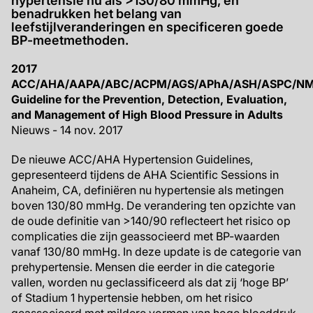
hypertensie nu als >130/80 mmHg, en
benadrukken het belang van
leefstijlveranderingen en specificeren goede
BP-meetmethoden.
2017
ACC/AHA/AAPA/ABC/ACPM/AGS/APhA/ASH/ASPC/N
Guideline for the Prevention, Detection, Evaluation,
and Management of High Blood Pressure in Adults
Nieuws - 14 nov. 2017
De nieuwe ACC/AHA Hypertension Guidelines,
gepresenteerd tijdens de AHA Scientific Sessions in
Anaheim, CA, definiëren nu hypertensie als metingen
boven 130/80 mmHg. De verandering ten opzichte van
de oude definitie van >140/90 reflecteert het risico op
complicaties die zijn geassocieerd met BP-waarden
vanaf 130/80 mmHg. In deze update is de categorie van
prehypertensie. Mensen die eerder in die categorie
vallen, worden nu geclassificeerd als dat zij ‘hoge BP’
of Stadium 1 hypertensie hebben, om het risico