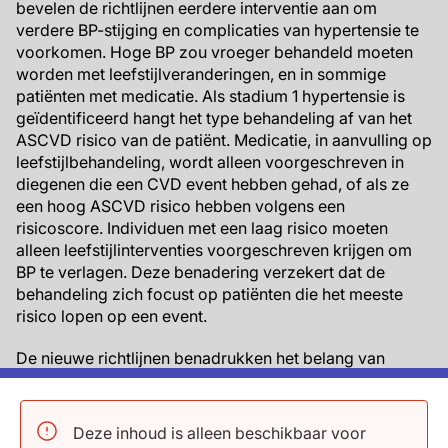
bevelen de richtlijnen eerdere interventie aan om
verdere BP-stijging en complicaties van hypertensie te
voorkomen. Hoge BP zou vroeger behandeld moeten
worden met leefstijlveranderingen, en in sommige
patiënten met medicatie. Als stadium 1 hypertensie is
geïdentificeerd hangt het type behandeling af van het
ASCVD risico van de patiënt. Medicatie, in aanvulling op
leefstijlbehandeling, wordt alleen voorgeschreven in
diegenen die een CVD event hebben gehad, of als ze
een hoog ASCVD risico hebben volgens een
risicoscore. Individuen met een laag risico moeten
alleen leefstijlinterventies voorgeschreven krijgen om
BP te verlagen. Deze benadering verzekert dat de
behandeling zich focust op patiënten die het meeste
risico lopen op een event.
De nieuwe richtlijnen benadrukken het belang van
gebruik van een goede techniek om BP te meten. BP
niveaus zouden gebaseerd moeten worden op een
gemiddelde van 2 tot 3 metingen bij ten minste twee
Deze inhoud is alleen beschikbaar voor
verschillende gelegenheden. Bovendien leggen ze