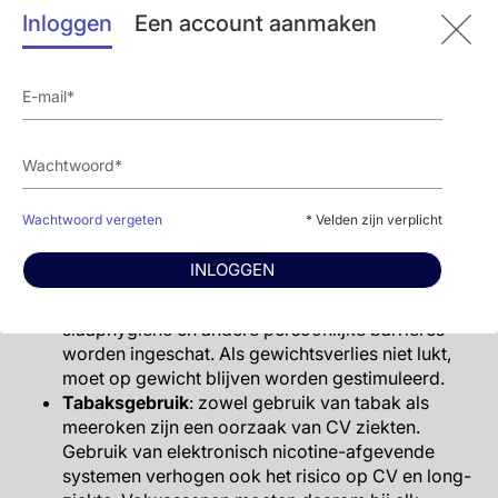
duur en intensiteit van de fysieke activiteit.
Inloggen
Een account aanmaken
Overgewicht en obesitas
: Aangezien minder dan
een derde van de Amerikanen slank zijn of een
goed lichaamsgewicht hebben, verdienen
overgewicht en obesitas meer aandacht. Afvallen
wordt aanbevolen in allen met overgewicht of
obesitas, en advies en veelomvattende
leefstijlinterventies zijn aanbevolen. Het jaarlijks
berekenen van BMI wordt aanbevolen en
Wachtwoord vergeten
* Velden zijn verplicht
tailleomtrek kan ook worden gemeten om
diegenen met een hoog cardiometabool risico te
INLOGGEN
identificeren. In het licht van sociale
determinanten, moeten psychosociale stressoren,
slaaphygiëne en andere persoonlijke barrières
worden ingeschat. Als gewichtsverlies niet lukt,
moet op gewicht blijven worden gestimuleerd.
Tabaksgebruik
: zowel gebruik van tabak als
meeroken zijn een oorzaak van CV ziekten.
Gebruik van elektronisch nicotine-afgevende
systemen verhogen ook het risico op CV en long-