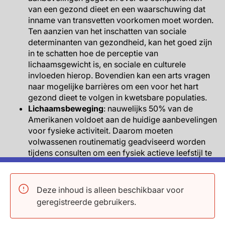
van een gezond dieet en een waarschuwing dat
inname van transvetten voorkomen moet worden.
Ten aanzien van het inschatten van sociale
determinanten van gezondheid, kan het goed zijn
in te schatten hoe de perceptie van
lichaamsgewicht is, en sociale en culturele
invloeden hierop. Bovendien kan een arts vragen
naar mogelijke barrières om een voor het hart
gezond dieet te volgen in kwetsbare populaties.
Lichaamsbeweging
: nauwelijks 50% van de
Amerikanen voldoet aan de huidige aanbevelingen
voor fysieke activiteit. Daarom moeten
volwassenen routinematig geadviseerd worden
tijdens consulten om een fysiek actieve leefstijl te
optimaliseren. Effectiviteit van adviseren over
lichaamsbeweging is aangetoond in (meta-
analyses van) RCTs, en de NNT is 12 voor
Deze inhoud is alleen beschikbaar voor
sedentaire individuen om te gaan voldoen aan de
geregistreerde gebruikers.
aanbevelingen voor lichaamsbeweging.
Specifieke aanbevelingen worden gedaan voor de