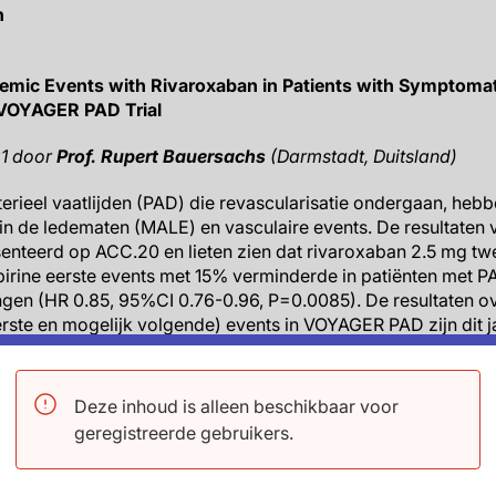
n
hemic Events with Rivaroxaban in Patients with Symptomat
 VOYAGER PAD Trial
21 door
Prof. Rupert Bauersachs
(Darmstadt, Duitsland)
terieel vaatlijden (PAD) die revascularisatie ondergaan, heb
 in de ledematen (MALE) en vasculaire events. De resultaten
senteerd op ACC.20 en lieten zien dat rivaroxaban 2.5 mg t
spirine eerste events met 15% verminderde in patiënten met P
ngen (HR 0.85, 95%CI 0.76-0.96, P=0.0085). De resultaten ov
erste en mogelijk volgende) events in VOYAGER PAD zijn dit 
bbelblinde, placebogecontroleerde studie in 6564 patiënt
Deze inhoud is alleen beschikbaar voor
maten die perifere revascularisatie ondergingen. Patiënten 
geregistreerde gebruikers.
andeling met rivaroxaban 2.5 mg tweemaal daags of placebo
dbehandeling met aspirine 100 mg per dag. Het primaire eind
n de ledematen, majeure amputatie met een vasculaire oorza