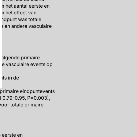
m het aantal eerste en
m het effect van
indpunt was totale
ts en andere vasculaire
volgende primaire
ale vasculaire events op
nts in de
 primaire eindpuntevents
I 0.79-0.95, P=0.003),
oor totale primaire
 eerste en