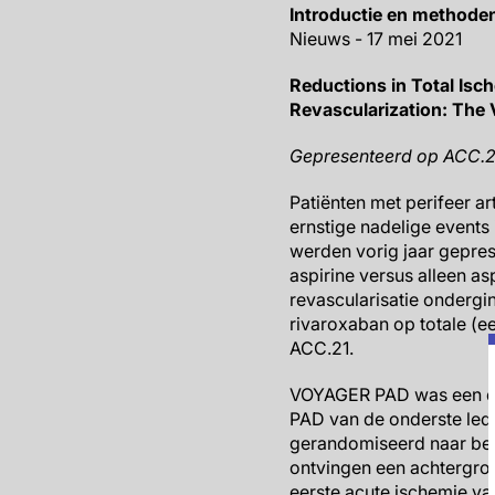
Introductie en methode
Nieuws - 17 mei 2021
Reductions in Total Isc
Revascularization: The
Gepresenteerd op ACC.
Patiënten met perifeer ar
ernstige nadelige events
werden vorig jaar gepre
aspirine versus alleen a
revascularisatie ondergi
rivaroxaban op totale (e
ACC.21.
VOYAGER PAD was een du
PAD van de onderste lede
gerandomiseerd naar beh
ontvingen een achtergron
eerste acute ischemie va