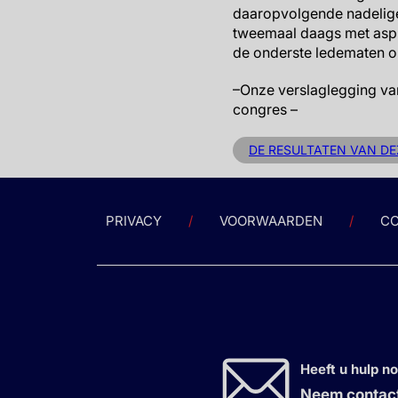
daaropvolgende nadelige
tweemaal daags met aspi
de onderste ledematen om
–Onze verslaglegging van
congres –
DE RESULTATEN VAN DE
PRIVACY
VOORWAARDEN
CO
Heeft u hulp n
Neem contact