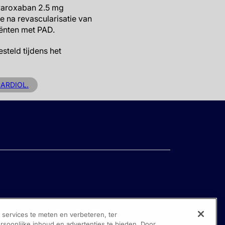
ivaroxaban 2.5 mg
 na revascularisatie van
iënten met PAD.
steld tijdens het
CARDIOL.
ervices te meten en verbeteren, ter
oonlijke inhoud en advertenties te bieden. Door