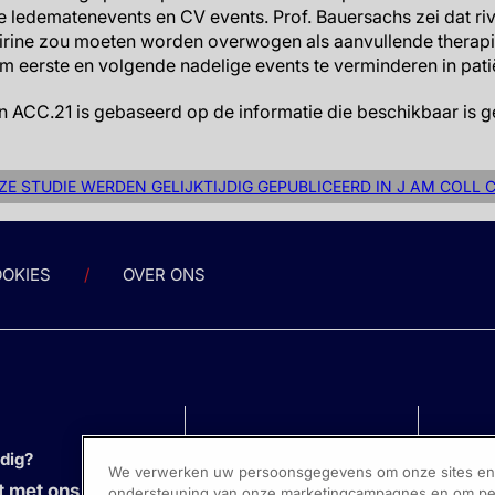
 ledematenevents en CV events. Prof. Bauersachs zei dat r
rine zou moeten worden overwogen als aanvullende therapie
 eerste en volgende nadelige events te verminderen in pat
 ACC.21 is gebaseerd op de informatie die beschikbaar is ge
ZE STUDIE WERDEN GELIJKTIJDIG GEPUBLICEERD IN J AM COLL 
OKIES
OVER ONS
odig?
We verwerken uw persoonsgegevens om onze sites en s
 met ons op
ondersteuning van onze marketingcampagnes en om pers