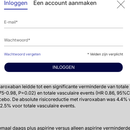
Inloggen
Een account aanmaken
Het doel van de huidige vooraf gespecificeerde analyse was o
eken bij PAD patiënten die revascularisatie ondergingen, en o
 totale events te bepalen. Een ander vooraf gespecificeerd e
culaire events, inclusief terugkerende primaire eindpunteven
low-up was 28 maanden.
ten
 kwamen 1092 eerste primaire eindpuntevents en 522 daarop
Wachtwoord vergeten
* Velden zijn verplicht
 (in totaal 1614 primaire eindpuntevents). Er traden 4714 tot
INLOGGEN
eerste vasculaire events en 342 minder totale vasculaire eve
vergeleken met de placebogroep.
aroxaban leidde tot een significante verminderde van totale
5-0.98, P=0.02) en totale vasculaire events (HR 0.86, 95%C
ebo. De absolute risicoreductie met rivaroxaban was 4.4% v
2.5% voor totale vasculaire events.
aal daags plus aspirine versus alleen aspirine verminderde