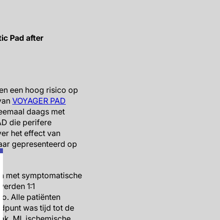
ic Pad after
ben een hoog risico op
 van
VOYAGER PAD
weemaal daags met
AD die perifere
er het effect van
jaar gepresenteerd op
en met symptomatische
werden 1:1
. Alle patiënten
punt was tijd tot de
ak, MI, ischemische