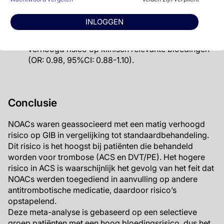
andere indicaties geen verhoogd risico hadden.
INLOGGEN
Het uitsluiten van studies die NOAC met placebo
vergeleken in een sensitiviteitsanalyse gaf geen
verhoogd risico op klinisch relevante bloedingen
(OR: 0.98, 95%CI: 0.88-1.10).
Conclusie
NOACs waren geassocieerd met een matig verhoogd
risico op GIB in vergelijking tot standaardbehandeling.
Dit risico is het hoogst bij patiënten die behandeld
worden voor trombose (ACS en DVT/PE). Het hogere
risico in ACS is waarschijnlijk het gevolg van het feit dat
NOACs werden toegediend in aanvulling op andere
antitrombotische medicatie, daardoor risico’s
opstapelend.
Deze meta-analyse is gebaseerd op een selectieve
groep patiënten met een hoog bloedingsrisico, dus het