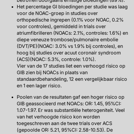
betroffen doorgaans ernstige bloedingen (89%).
Het percentage GI bloedingen per studie was laag
voor de NOAC-groep in studies over
orthopedische ingrepen (0.1% voor NOAC, 0.2%
voor controles), gemiddeld in trials over
atriumfibrilleren (NOACs: 2.1%, controles: 1.6%) en
diepe veneuze trombose/pulmonaire embolie
(DVT/PE)(NOAC: 3.0% vs 1.9% bij controles), en
hoog bij studies over acuut coronair syndroom
(ACS)(NOAC: 5.3%, controle: 1.0%).
Vier van de 17 studies liet een verhoogd risico op
GIB zien bij NOACs in plaats van
standaardbehandeling, 12 een vergelijkbaar risico
en 1 een lager risico.
Poolen van de resultaten gaf een hoger risico op
GIB geassocieerd met NOACs: OR: 1.45, 95%CI:
1.07-1.97. Er was substantiële heterogeniteit. Veel
van het verhoogde risico kon worden
toegeschreven aan de twee trials over ACS
(gepoolde OR: 5.21, 95%CI: 2.58-10.53). De