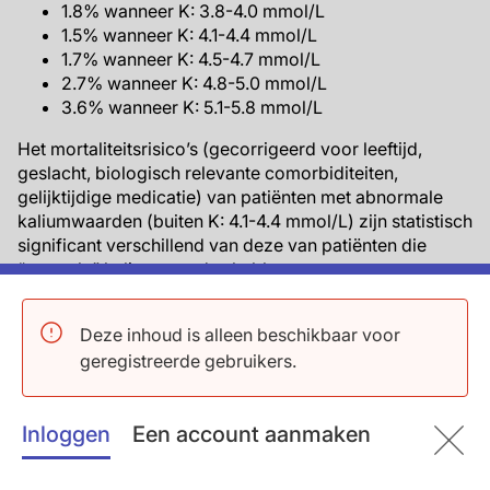
1.8% wanneer K: 3.8-4.0 mmol/L
1.5% wanneer K: 4.1-4.4 mmol/L
1.7% wanneer K: 4.5-4.7 mmol/L
2.7% wanneer K: 4.8-5.0 mmol/L
3.6% wanneer K: 5.1-5.8 mmol/L
Het mortaliteitsrisico’s (gecorrigeerd voor leeftijd,
geslacht, biologisch relevante comorbiditeiten,
gelijktijdige medicatie) van patiënten met abnormale
kaliumwaarden (buiten K: 4.1-4.4 mmol/L) zijn statistisch
significant verschillend van deze van patiënten die
“normale” kaliumwaardes hebben:
Hypokalemie (HR: 2.80; 95% CI: 2.17-3.62,
p<0.01)
Deze inhoud is alleen beschikbaar voor
Hyperkalemie (HR: 1.70; 95% CI: 1.20-2.41, p<0.01)
geregistreerde gebruikers.
Ook kaliumniveaus die nog binnen de richtlijnen voor
Inloggen
Een account aanmaken
normaalwaardes liggen werden geassocieerd met een
verhoogde mortaliteit (referentie K: 4.1-4.4 mmol/L):