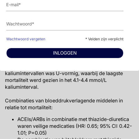
HR wanneer K: 3.5–3.7 mmol/L: 1.70; 95% CI: 1.36–
2.13
HR wanneer K: 3.8–4.0 mmol/L: 1.21; 95% CI: 1.00–
1.47
HR wanneer K: 4.5-4.7 mmol/L: 1.09; 95% CI: 0.88-
Wachtwoord vergeten
* Velden zijn verplicht
1.34
HR wanneer K: 4.8–5.0 mmol/L: 1.48; 95% CI: 1.15–
INLOGGEN
1.92
De verhouding mortaliteit in relatie tot de 7
kaliumintervallen was U-vormig, waarbij de laagste
mortaliteit werd gezien in het 4.1-4.4 mmol/L
kaliuminterval.
Combinaties van bloeddrukverlagende middelen in
relatie tot mortaliteit:
ACEIs/ARBs in combinatie met thiazide-diuretica
waren veilige medicaties (HR: 0.65; 95% CI: 0.42-
1.01; P=0.05)