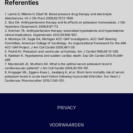
Referenties
1. Liamis G, Milionis H, Elisaf M. Blood pressure drug therapy and electrolyte
disturbances. Int J Clin Pract 2008;62:1572–1580.
2. Sica DA. Antihypertensive therapy and its effects on potassium homeostasis. J Clin
Hypertens (Greenwich) 2006;8:67–73.
3. Kotchen TA. Antihypertensive therapy-associated hypokalemia and hyperkalemia:
clinical implications. Hypertension 2012;59:906–907.
4. Montoye CK, Eagle KA, Michigan ACC-GAP Investigators, ACC-GAP Steering
Committee, American College of Cardiology. An organizational framework for the AMI
ACC-GAP Project. J Am Coll Cardiol 2005;46:1–29.
5. Podrid PJ. Potassium and ventricular arrhytmias. Am J Cardiol 1990;65:12–33E.
6. Kjeldsen K. Hypokalemia and sudden cardiac death. Exp Clin Cardiol 2010;15:e96–
e99.
7. Macdonald JE, Struthers AD. What is the optimal serum potassium level in
cardiovascular patients? J Am Coll Cardiol 2004;43:155–161.
8. Krogager ML, Eggers-Kaas L, Aasbjerg K, et al. Short-term mortality risk of serum
potassium levels in acute heart failure following myocardial infarction. Eur Heart J
Cardiovasc Pharmacother 2015;1:245–251.
PRIVACY
VOORWAARDEN