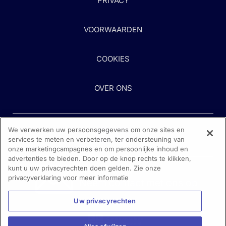
PRIVACY
VOORWAARDEN
COOKIES
OVER ONS
We verwerken uw persoonsgegevens om onze sites en
services te meten en verbeteren, ter ondersteuning van
onze marketingcampagnes en om persoonlijke inhoud en
advertenties te bieden. Door op de knop rechts te klikken,
kunt u uw privacyrechten doen gelden. Zie onze
Heeft u hulp nodig?
privacyverklaring voor meer informatie
Neem contact met ons op
Uw privacyrechten