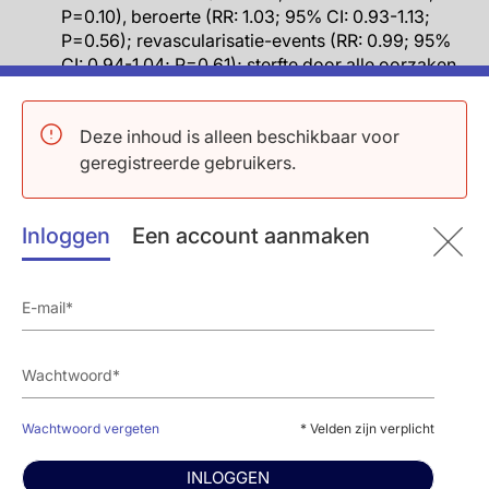
P=0.10), beroerte (RR: 1.03; 95% CI: 0.93-1.13;
P=0.56); revascularisatie-events (RR: 0.99; 95%
CI: 0.94-1.04; P=0.61); sterfte door alle oorzaken
(RR: 0.96; 95% CI: 0.92-1.01; P=0.16).
Er werd geen significante heterogeniteit
waargenomen tussen de resultaten van individuele
Deze inhoud is alleen beschikbaar voor
trials voor niet-fataal MI, CHD sterfte, ieder CHD
geregistreerde gebruikers.
event of alle grote vasculaire events.
De resultaten waren vergelijkbaar na correctie
voor meervoudige testen en in vooraf
Inloggen
Een account aanmaken
gespecificeerde subgroepen, waaronder die
gedefinieerd op basis van geslacht, geschiedenis
van CHD, geschiedenis van diabetes, totaal
cholesterolniveau voor behandeling, hoge
dichtheid lipoproteïneniveaus, lage dichtheid
lipoproteïneniveaus, triglyceriden niveaus of
voorafgaand gebruik van statinetherapie.
Er was enig bewijs van heterogeniteit in de
Wachtwoord vergeten
* Velden zijn verplicht
associaties van omega-3-FA met grote vasculaire
events naar leeftijd (niet-aangepast P=0.02) en
INLOGGEN