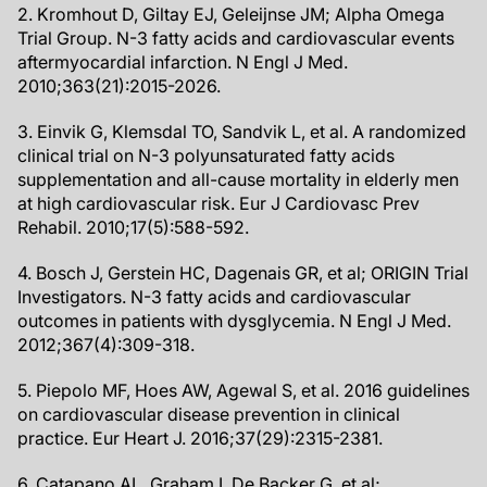
2. Kromhout D, Giltay EJ, Geleijnse JM; Alpha Omega
Trial Group. N-3 fatty acids and cardiovascular events
aftermyocardial infarction. N Engl J Med.
2010;363(21):2015-2026.
3. Einvik G, Klemsdal TO, Sandvik L, et al. A randomized
clinical trial on N-3 polyunsaturated fatty acids
supplementation and all-cause mortality in elderly men
at high cardiovascular risk. Eur J Cardiovasc Prev
Rehabil. 2010;17(5):588-592.
4. Bosch J, Gerstein HC, Dagenais GR, et al; ORIGIN Trial
Investigators. N-3 fatty acids and cardiovascular
outcomes in patients with dysglycemia. N Engl J Med.
2012;367(4):309-318.
5. Piepolo MF, Hoes AW, Agewal S, et al. 2016 guidelines
on cardiovascular disease prevention in clinical
practice. Eur Heart J. 2016;37(29):2315-2381.
6. Catapano AL, Graham I, De Backer G, et al;