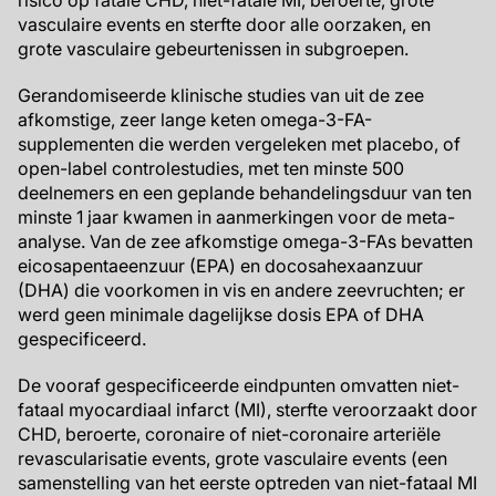
risico op fatale CHD, niet-fatale MI, beroerte, grote
vasculaire events en sterfte door alle oorzaken, en
grote vasculaire gebeurtenissen in subgroepen.
Gerandomiseerde klinische studies van uit de zee
afkomstige, zeer lange keten omega-3-FA-
supplementen die werden vergeleken met placebo, of
open-label controlestudies, met ten minste 500
deelnemers en een geplande behandelingsduur van ten
minste 1 jaar kwamen in aanmerkingen voor de meta-
analyse. Van de zee afkomstige omega-3-FAs bevatten
eicosapentaeenzuur (EPA) en docosahexaanzuur
(DHA) die voorkomen in vis en andere zeevruchten; er
werd geen minimale dagelijkse dosis EPA of DHA
gespecificeerd.
De vooraf gespecificeerde eindpunten omvatten niet-
fataal myocardiaal infarct (MI), sterfte veroorzaakt door
CHD, beroerte, coronaire of niet-coronaire arteriële
revascularisatie events, grote vasculaire events (een
samenstelling van het eerste optreden van niet-fataal MI