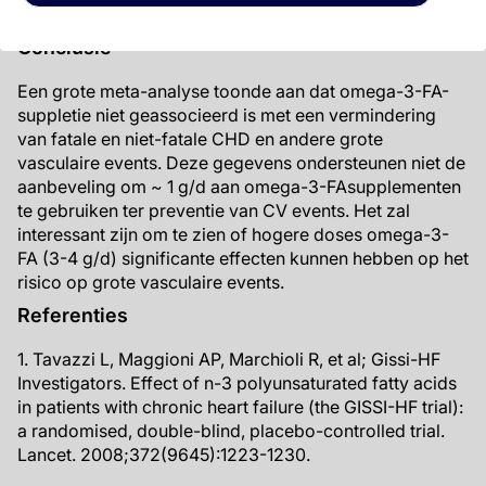
naar voorgeschiedenis van beroerte (P=0.06).
Conclusie
Een grote meta-analyse toonde aan dat omega-3-FA-
suppletie niet geassocieerd is met een vermindering
van fatale en niet-fatale CHD en andere grote
vasculaire events. Deze gegevens ondersteunen niet de
aanbeveling om ~ 1 g/d aan omega-3-FAsupplementen
te gebruiken ter preventie van CV events. Het zal
interessant zijn om te zien of hogere doses omega-3-
FA (3-4 g/d) significante effecten kunnen hebben op het
risico op grote vasculaire events.
Referenties
1. Tavazzi L, Maggioni AP, Marchioli R, et al; Gissi-HF
Investigators. Effect of n-3 polyunsaturated fatty acids
in patients with chronic heart failure (the GISSI-HF trial):
a randomised, double-blind, placebo-controlled trial.
Lancet. 2008;372(9645):1223-1230.