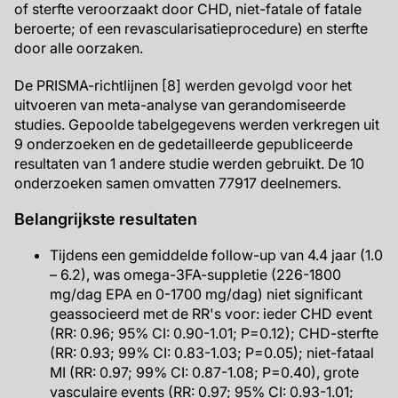
of sterfte veroorzaakt door CHD, niet-fatale of fatale
beroerte; of een revascularisatieprocedure) en sterfte
door alle oorzaken.
De PRISMA-richtlijnen [8] werden gevolgd voor het
uitvoeren van meta-analyse van gerandomiseerde
studies. Gepoolde tabelgegevens werden verkregen uit
9 onderzoeken en de gedetailleerde gepubliceerde
resultaten van 1 andere studie werden gebruikt. De 10
onderzoeken samen omvatten 77917 deelnemers.
Belangrijkste resultaten
Tijdens een gemiddelde follow-up van 4.4 jaar (1.0
– 6.2), was omega-3FA-suppletie (226-1800
mg/dag EPA en 0-1700 mg/dag) niet significant
geassocieerd met de RR's voor: ieder CHD event
(RR: 0.96; 95% CI: 0.90-1.01; P=0.12); CHD-sterfte
(RR: 0.93; 99% CI: 0.83-1.03; P=0.05); niet-fataal
MI (RR: 0.97; 99% CI: 0.87-1.08; P=0.40), grote
vasculaire events (RR: 0.97; 95% CI: 0.93-1.01;