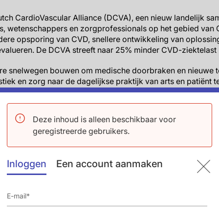
utch CardioVascular Alliance (DCVA), een nieuw landelijk 
es, wetenschappers en zorgprofessionals op het gebied van 
dere opsporing van CVD, snellere ontwikkeling van oplossin
 evalueren. De DCVA streeft naar 25% minder CVD-ziektelast 
are snelwegen bouwen om medische doorbraken en nieuwe t
ek en zorg naar de dagelijkse praktijk van arts en patiënt te
tests, innovatieve diagnostische instrumenten en optimaal 
f verzamelen.
Deze inhoud is alleen beschikbaar voor
ter Nederlandse Vereniging Voor Cardiologie en interventiecar
geregistreerde gebruikers.
huidige en zich nog ontwikkelende technieken maken het voo
potentieel ernstige aandoeningen zoals HF, MI en AF op te sp
nomen kunnen worden. Te denken valt aan een eenvoudige b
Inloggen
Een account aanmaken
 is met je bloedvaten. Of aan een betrouwbare mobiele app di
p tijd detecteert om erger te voorkomen. Daarnaast maakt uit
et vergelijken van behandelingen mogelijk, waaruit kan blijk