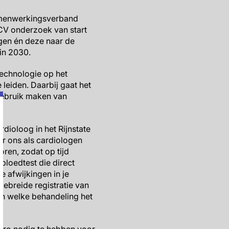
samenwerkingsverband
CV onderzoek van start
gen én deze naar de
in 2030.
echnologie op het
 leiden. Daarbij gaat het
gebruik maken van
dioloog in het Rijnstate
r ons als cardiologen
oren, zodat op tijd
loedtest die direct
e afwijkingen in je
gebreide registratie van
en welke behandeling het