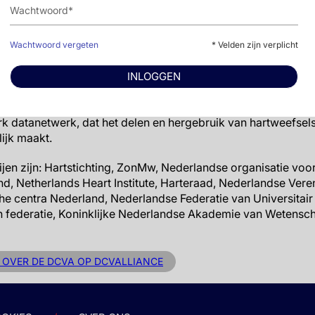
 verwacht de DCVA de komende tien jaar minimaal 1 miljard 
en implementatie. De twaalf partners gaan intensief samenw
ij elkaar te brengen, met elkaar én met nieuwe partners.
Wachtwoord vergeten
* Velden zijn verplicht
le universiteiten en ziekenhuizen werken samen in alliantie
j het versnellen van de valorisatie en implementatie. Dit zor
INLOGGEN
men. Ook is er aandacht voor talentontwikkeling, zodat er oo
 wordt de onderzoeks-infrastructuur in Nederland verbeter
rk datanetwerk, dat het delen en hergebruik van hartweefsel
ijk maakt.
ijen zijn: Hartstichting, ZonMw, Nederlandse organisatie vo
d, Netherlands Heart Institute, Harteraad, Nederlandse Vere
e centra Nederland, Nederlandse Federatie van Universitair
en federatie, Koninklijke Nederlandse Akademie van Wetens
 OVER DE DCVA OP DCVALLIANCE