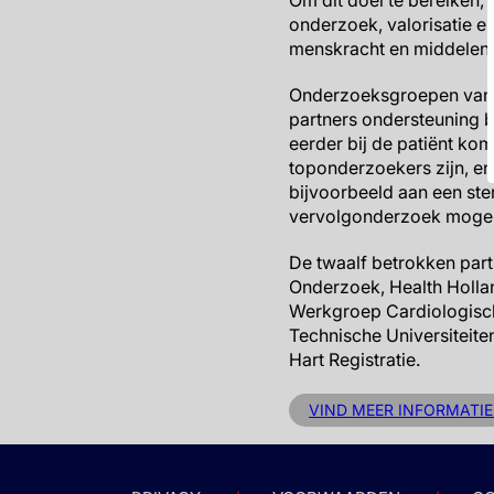
Om dit doel te bereiken,
onderzoek, valorisatie 
menskracht en middelen b
Onderzoeksgroepen van al
partners ondersteuning bi
eerder bij de patiënt ko
toponderzoekers zijn, en
bijvoorbeeld aan een ste
vervolgonderzoek mogel
De twaalf betrokken part
Onderzoek, Health Hollan
Werkgroep Cardiologisch
Technische Universiteit
Hart Registratie.
VIND MEER INFORMATIE