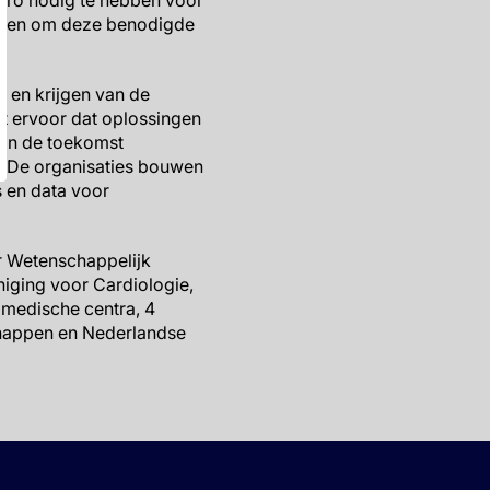
euro nodig te hebben voor
erken om deze benodigde
s en krijgen van de
gt ervoor dat oplossingen
k in de toekomst
d. De organisaties bouwen
s en data voor
or Wetenschappelijk
niging voor Cardiologie,
 medische centra, 4
chappen en Nederlandse