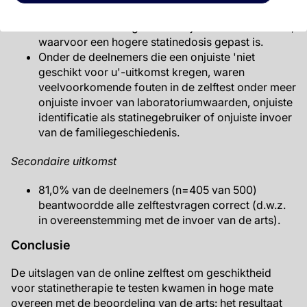
van 15% opleverden, terwijl de invoer van de arts
resulteerde in een geschat 10-jaarsrisico van 24%,
waarvoor een hogere statinedosis gepast is.
Onder de deelnemers die een onjuiste 'niet
geschikt voor u'-uitkomst kregen, waren
veelvoorkomende fouten in de zelftest onder meer
onjuiste invoer van laboratoriumwaarden, onjuiste
identificatie als statinegebruiker of onjuiste invoer
van de familiegeschiedenis.
Secondaire uitkomst
81,0% van de deelnemers (n=405 van 500)
beantwoordde alle zelftestvragen correct (d.w.z.
in overeenstemming met de invoer van de arts).
Conclusie
De uitslagen van de online zelftest om geschiktheid
voor statinetherapie te testen kwamen in hoge mate
overeen met de beoordeling van de arts: het resultaat