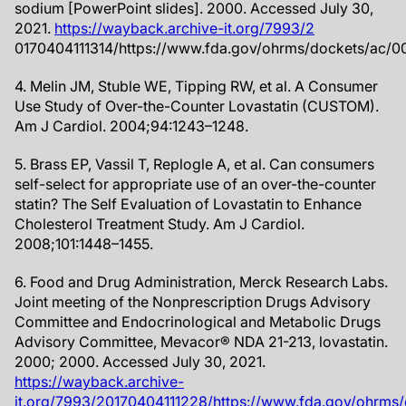
sodium [PowerPoint slides]. 2000. Accessed July 30,
2021.
https://wayback.archive-it.org/7993/2
0170404111314/https://www.fda.gov/ohrms/dockets/ac/0
4. Melin JM, Stuble WE, Tipping RW, et al. A Consumer
Use Study of Over-the-Counter Lovastatin (CUSTOM).
Am J Cardiol. 2004;94:1243–1248.
5. Brass EP, Vassil T, Replogle A, et al. Can consumers
self-select for appropriate use of an over-the-counter
statin? The Self Evaluation of Lovastatin to Enhance
Cholesterol Treatment Study. Am J Cardiol.
2008;101:1448–1455.
6. Food and Drug Administration, Merck Research Labs.
Joint meeting of the Nonprescription Drugs Advisory
Committee and Endocrinological and Metabolic Drugs
Advisory Committee, Mevacor® NDA 21-213, lovastatin.
2000; 2000. Accessed July 30, 2021.
https://wayback.archive-
it.org/7993/20170404111228/https://www.fda.gov/ohrms/