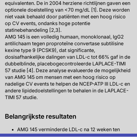
equivalenten. De in 2004 herziene richtlijnen gaven een
optionele doelstelling van <70 mg/dL [1]. Deze worden
niet vaak behaald door patiënten met een hoog risico
op CV events, ondanks hoge potentie
statinebehandeling [2,3].
AMG 145 is een volledig humaan, monoklonaal, IgG2
antilichaam tegen proproteïne convertase subtilisine
kexine type 9 (PCSK9), dat significante,
dosisafhankelijke dalingen van LDL-c tot 66% gaf in de
dubbelblinde, placebogecontroleerde LAPLACE-TIMI
57 studie [4]. Deze analyse evalueerde de mogelijkheid
van AMG 145 om mensen met een hoog risico op
nadelige CV events te helpen de NCEP-ATP III LDL-c en
andere lipidedoelstellingen te behalen in de LAPLACE-
TIMI 57 studie.
Belangrijkste resultaten
AMG 145 verminderde LDL-c na 12 weken ten
opzichte van baseline en in vergelijking met