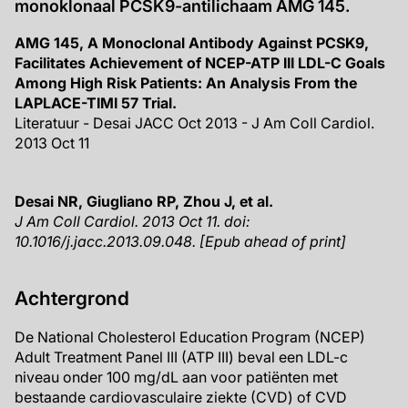
monoklonaal PCSK9-antilichaam AMG 145.
AMG 145, A Monoclonal Antibody Against PCSK9,
Facilitates Achievement of NCEP-ATP III LDL-C Goals
Among High Risk Patients: An Analysis From the
LAPLACE-TIMI 57 Trial.
Literatuur - Desai JACC Oct 2013 - J Am Coll Cardiol.
2013 Oct 11
Desai NR, Giugliano RP, Zhou J, et al.
J Am Coll Cardiol. 2013 Oct 11. doi:
10.1016/j.jacc.2013.09.048. [Epub ahead of print]
Achtergrond
De National Cholesterol Education Program (NCEP)
Adult Treatment Panel III (ATP III) beval een LDL-c
niveau onder 100 mg/dL aan voor patiënten met
bestaande cardiovasculaire ziekte (CVD) of CVD