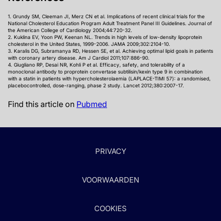
1. Grundy SM, Cleeman JI, Merz CN et al. Implications of recent clinical trials for the
National Cholesterol Education Program Adult Treatment Panel III Guidelines. Journal of
the American College of Cardiology 2004;44:720-32.
2. Kuklina EV, Yoon PW, Keenan NL. Trends in high levels of low-density lipoprotein
cholesterol in the United States, 1999-2006. JAMA 2009;302:2104-10.
3. Karalis DG, Subramanya RD, Hessen SE, et al. Achieving optimal lipid goals in patients
with coronary artery disease. Am J Cardiol 2011;107:886-90.
4. Giugliano RP, Desai NR, Kohli P et al. Efficacy, safety, and tolerability of a
monoclonal antibody to proprotein convertase subtilisin/kexin type 9 in combination
with a statin in patients with hypercholesterolaemia (LAPLACE-TIMI 57): a randomised,
placebocontrolled, dose-ranging, phase 2 study. Lancet 2012;380:2007-17.
Find this article on
Pubmed
PRIVACY
VOORWAARDEN
COOKIES