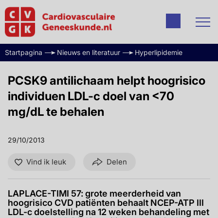
Startpagina
Nieuws en literatuur
Hyperlipidemie
PCSK9 antilichaam helpt hoogrisico
individuen LDL-c doel van <70
mg/dL te behalen
29/10/2013
Vind ik leuk
Delen
LAPLACE-TIMI 57: grote meerderheid van
hoogrisico CVD patiënten behaalt NCEP-ATP III
LDL-c doelstelling na 12 weken behandeling met