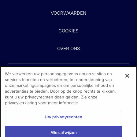
VOORWAARDEN
COOKIES
OVER ONS
We verwerken uw persoonsgegevens om onze sites en
services te meten en verbeteren, ter ondersteuning van
onze marketingcampagnes en om persoonlijke inhoud en
advertenties te bieden. Door op de knop rechts te klikken,
kunt u uw privacyrechten doen gelden. Zie onze
Heeft u hulp nodig?
privacyverklaring voor meer informatie
Neem contact met ons op
Uw privacyrechten
Alles afwijzen