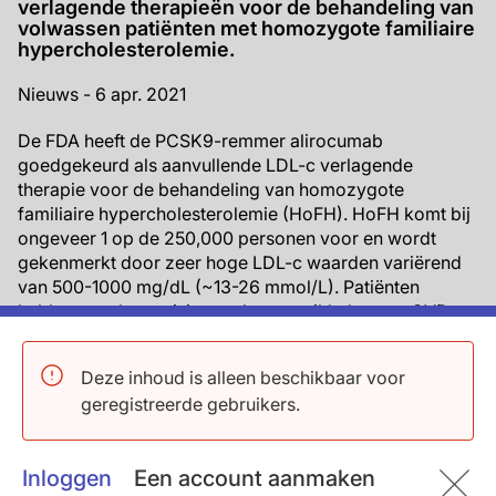
verlagende therapieën voor de behandeling van
volwassen patiënten met homozygote familiaire
hypercholesterolemie.
Nieuws - 6 apr. 2021
De FDA heeft de PCSK9-remmer alirocumab
goedgekeurd als aanvullende LDL-c verlagende
therapie voor de behandeling van homozygote
familiaire hypercholesterolemie (HoFH). HoFH komt bij
ongeveer 1 op de 250,000 personen voor en wordt
gekenmerkt door zeer hoge LDL-c waarden variërend
van 500-1000 mg/dL (~13-26 mmol/L). Patiënten
hebben een hoog risico op het ontwikkelen van CVD
tijdens pubertijd of als jongvolwassene en het
merendeel van de patiënten reageert onvoldoende op
Deze inhoud is alleen beschikbaar voor
de huidige LDL-c verlagende therapieën.
geregistreerde gebruikers.
De werkzaamheid en veiligheid van alirocumab werd
onderzocht in een
12 weken, dubbelblinde,
Inloggen
Een account aanmaken
gerandomiseerde trial
bij volwassenen met HoFH