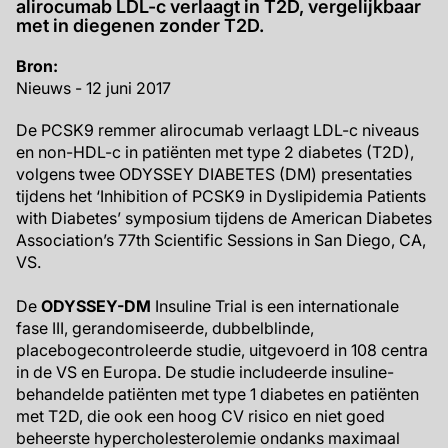
alirocumab LDL-c verlaagt in T2D, vergelijkbaar
met in diegenen zonder T2D.
Bron:
Nieuws - 12 juni 2017
De PCSK9 remmer alirocumab verlaagt LDL-c niveaus
en non-HDL-c in patiënten met type 2 diabetes (T2D),
volgens twee ODYSSEY DIABETES (DM) presentaties
tijdens het ‘Inhibition of PCSK9 in Dyslipidemia Patients
with Diabetes’ symposium tijdens de American Diabetes
Association’s 77th Scientific Sessions in San Diego, CA,
VS.
De
ODYSSEY-DM
Insuline Trial is een internationale
fase III, gerandomiseerde, dubbelblinde,
placebogecontroleerde studie, uitgevoerd in 108 centra
in de VS en Europa. De studie includeerde insuline-
behandelde patiënten met type 1 diabetes en patiënten
met T2D, die ook een hoog CV risico en niet goed
beheerste hypercholesterolemie ondanks maximaal