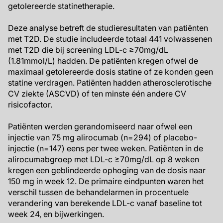
getolereerde statinetherapie.
Deze analyse betreft de studieresultaten van patiënten
met T2D. De studie includeerde totaal 441 volwassenen
met T2D die bij screening LDL-c ≥70mg/dL
(1.81mmol/L) hadden. De patiënten kregen ofwel de
maximaal getolereerde dosis statine of ze konden geen
statine verdragen. Patiënten hadden atherosclerotische
CV ziekte (ASCVD) of ten minste één andere CV
risicofactor.
Patiënten werden gerandomiseerd naar ofwel een
injectie van 75 mg alirocumab (n=294) of placebo-
injectie (n=147) eens per twee weken. Patiënten in de
alirocumabgroep met LDL-c ≥70mg/dL op 8 weken
kregen een geblindeerde ophoging van de dosis naar
150 mg in week 12. De primaire eindpunten waren het
verschil tussen de behandelarmen in procentuele
verandering van berekende LDL-c vanaf baseline tot
week 24, en bijwerkingen.