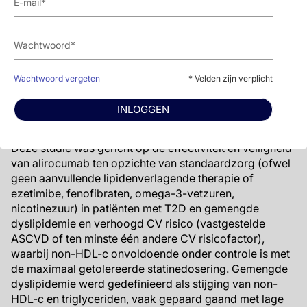
serumtriglyceriden, hoog LDL-c, laag HDL-c en
postprandiale lipidemie, met insulineresistentie als
belangrijkste oorzaak van ADD).
De internationale “Efficacy and Safety of Alirocumab
Wachtwoord vergeten
* Velden zijn verplicht
Versus Usual Care on Top of Maximally Tolerated Statin
Therapy in Patients With Type 2 Diabetes and Mixed
INLOGGEN
Dyslipidemia (
ODYSSEY DM-Dyslipidemia
) studie was
een gerandomiseerde, open-label, parallelgroepstudie.
Deze studie was gericht op de effectiviteit en veiligheid
van alirocumab ten opzichte van standaardzorg (ofwel
geen aanvullende lipidenverlagende therapie of
ezetimibe, fenofibraten, omega-3-vetzuren,
nicotinezuur) in patiënten met T2D en gemengde
dyslipidemie en verhoogd CV risico (vastgestelde
ASCVD of ten minste één andere CV risicofactor),
waarbij non-HDL-c onvoldoende onder controle is met
de maximaal getolereerde statinedosering. Gemengde
dyslipidemie werd gedefinieerd als stijging van non-
HDL-c en triglyceriden, vaak gepaard gaand met lage