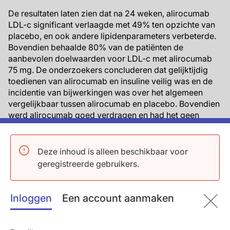
De resultaten laten zien dat na 24 weken, alirocumab
LDL-c significant verlaagde met 49% ten opzichte van
placebo, en ook andere lipidenparameters verbeterde.
Bovendien behaalde 80% van de patiënten de
aanbevolen doelwaarden voor LDL-c met alirocumab
75 mg. De onderzoekers concluderen dat gelijktijdig
toedienen van alirocumab en insuline veilig was en de
incidentie van bijwerkingen was over het algemeen
vergelijkbaar tussen alirocumab en placebo. Bovendien
werd alirocumab goed verdragen en had het geen
invloed op glucosecontrole.
Hoewel dit de eerste studie was naar een PCSK9
Deze inhoud is alleen beschikbaar voor
remmer, specifiek gericht op patiënten met T2D, zijn de
geregistreerde gebruikers.
resultaten vergelijkbaar met wat eerder werd gezien in
het ODYSSEY programma. Deze studie evalueerde ook
het effect van alirocumab op enkele nieuwere
Inloggen
Een account aanmaken
lipidenparameters die meer inzicht kunnen geven in het
effect van de PCSK9 remmer op atherogene
diabetische dyslipidemie (ADD: hoog