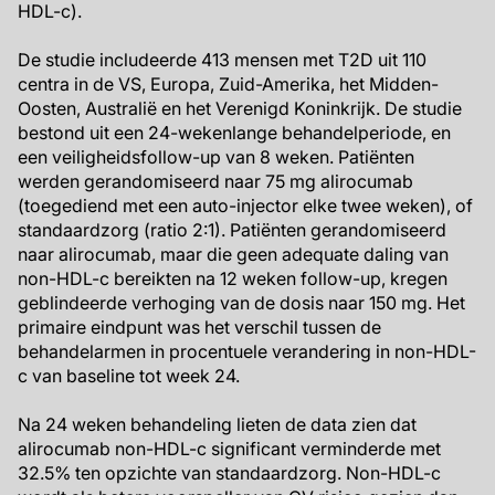
HDL-c).
De studie includeerde 413 mensen met T2D uit 110
centra in de VS, Europa, Zuid-Amerika, het Midden-
Oosten, Australië en het Verenigd Koninkrijk. De studie
bestond uit een 24-wekenlange behandelperiode, en
een veiligheidsfollow-up van 8 weken. Patiënten
werden gerandomiseerd naar 75 mg alirocumab
(toegediend met een auto-injector elke twee weken), of
standaardzorg (ratio 2:1). Patiënten gerandomiseerd
naar alirocumab, maar die geen adequate daling van
non-HDL-c bereikten na 12 weken follow-up, kregen
geblindeerde verhoging van de dosis naar 150 mg. Het
primaire eindpunt was het verschil tussen de
behandelarmen in procentuele verandering in non-HDL-
c van baseline tot week 24.
Na 24 weken behandeling lieten de data zien dat
alirocumab non-HDL-c significant verminderde met
32.5% ten opzichte van standaardzorg. Non-HDL-c