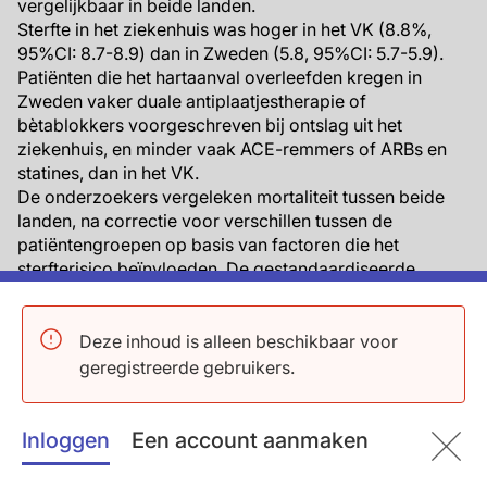
vergelijkbaar in beide landen.
Sterfte in het ziekenhuis was hoger in het VK (8.8%,
95%CI: 8.7-8.9) dan in Zweden (5.8, 95%CI: 5.7-5.9).
Patiënten die het hartaanval overleefden kregen in
Zweden vaker duale antiplaatjestherapie of
bètablokkers voorgeschreven bij ontslag uit het
ziekenhuis, en minder vaak ACE-remmers of ARBs en
statines, dan in het VK.
De onderzoekers vergeleken mortaliteit tussen beide
landen, na correctie voor verschillen tussen de
patiëntengroepen op basis van factoren die het
sterfterisico beïnvloeden. De gestandaardiseerde
mortaliteitsratio bleek 1.37 (95%CI: 1.30-1.45) voor VK
ten opzichte van Zweden. Dit betekent dat er ongeveer
11236 meer doden waren in het VK dan in Zweden, in de
Deze inhoud is alleen beschikbaar voor
studieperiode van 2004 tot 2010. De onderzoekers
geregistreerde gebruikers.
schatten dat de gestandaardiseerde mortaliteitsratio
zou zijn verlaagd tot 1.31 (95%CI: 1.30-1.33) als het VK
in vergelijkbare mate PCI en bètablokkers zou
Inloggen
Een account aanmaken
gebruiken.
Deze verschillen lijken de snellere adoptie van nieuwe