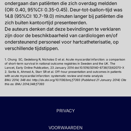
ondergaan dan patiënten die zich overdag meldden
(OR: 0.40, 95%CI: 0.35-0.45). Deur-tot-ballon-tijd was
14.8 (95%CI: 10.7-19.0) minuten langer bij patiënten die
zich buiten kantoortijd presenteerden.
De auteurs denken dat deze bevindingen te verklaren
zijn door de beschikbaarheid van cardiologen en/of
ondersteunend personeel voor hartcatheterisatie, op
verschillende tijdstippen.
1. Chung SC, Gedeborg R, Nicholas O et al. Acute myocardial infarction: a comparison
of short-term survival in national outcome registries in Sweden and the UK. The
Lancet, Early Online Publication, 23 January 2014 doi:10.1016/S0140-6736(13)62070-X
2. Sorita A, Ahmed A, Starr SR et al. Off-hour presentation and outcomes in patients
with acute myocardial infarction: systematic review and meta-analysis
BMJ 2014; 348 doi: http://dx.doi.org/10.1136/bmj.f7393 (Published 21 January 2014)
Cite
this as: BMJ 2014;348:f7393
PRIVACY
VOORWAARDEN