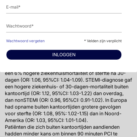
technieken en effectieve behandeling in richtlijnen in
Zweden te weerspiegelen.
Het andere artikel, in het British Medical Journal [2]
onderzocht de gevolgen van presentatie met acuut
myocardinfarct buiten kantoortijd (’s avonds en in het
Wachtwoord vergeten
* Velden zijn verplicht
weekend), middels een systematische meta-analyse.
Gegevens van bijna 1.9 miljoen patiënten werden
INLOGGEN
geïncludeerd.
Presentatie buiten kantoortijd was geassocieerd met
een 6% hogere ziekenhuismortaliteit of sterfte na 30-
dagen (OR: 1.06, 95%CI: 1.04-1.09). STEMI-diagnose gaf
een hogere ziekenhuis- of 30-dagen-mortaliteit buiten
kantoortijd (OR: 1.12, 95%CI: 1.03-1.22) dan overdag,
dan nonSTEMI (OR: 0.96, 95%CI: 0.91-1.02). In Europa
had opname buiten kantoortijden grotere gevolgen
voor sterfte (OR: 1.08, 95%: 1.02-1.15) dan in Noord-
Amerika (OR: 1.03, 95%CI: 1.01-1.04).
Patiënten die zich buiten kantoortijden aandienden
hadden minder kans om binnen 90 minuten PCI te