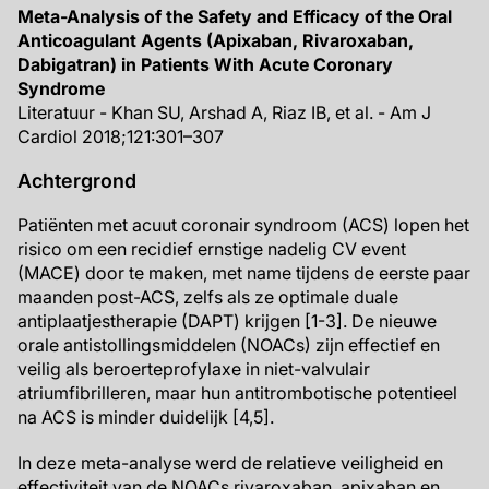
Meta-Analysis of the Safety and Efficacy of the Oral
Anticoagulant Agents (Apixaban, Rivaroxaban,
Dabigatran) in Patients With Acute Coronary
Syndrome
Literatuur - Khan SU, Arshad A, Riaz IB, et al. - Am J
Cardiol 2018;121:301–307
Achtergrond
Patiënten met acuut coronair syndroom (ACS) lopen het
risico om een recidief ernstige nadelig CV event
(MACE) door te maken, met name tijdens de eerste paar
maanden post-ACS, zelfs als ze optimale duale
antiplaatjestherapie (DAPT) krijgen [1-3]. De nieuwe
orale antistollingsmiddelen (NOACs) zijn effectief en
veilig als beroerteprofylaxe in niet-valvulair
atriumfibrilleren, maar hun antitrombotische potentieel
na ACS is minder duidelijk [4,5].
In deze meta-analyse werd de relatieve veiligheid en
effectiviteit van de NOACs rivaroxaban, apixaban en