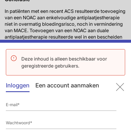
In patiënten met een recent ACS resulteerde toevoeging
van een NOAC aan enkelvoudige antiplaatjestherapie
niet in overmatig bloedingsrisco, noch in vermindering
van MACE. Toevoegen van een NOAC aan duale
antiplaatjestherapie resulteerde wel in een bescheiden
daling van MACE maar leidde tot een verhoogd
bloedingsrisico. Van de NOACs verminderde alleen
rivaroxaban in aanvulling op DAPT het risico op MACE
Deze inhoud is alleen beschikbaar voor
en dabigatran plus SAP was de veiligste strategie.
geregistreerde gebruikers.
Referenties
1. Paravattil B, Elewa H. Strategies to optimize dual
Inloggen
Een account aanmaken
antiplatelet therapy after coronary artery stenting in
acute coronary syndrome. J Cardiovasc Pharmacol
Ther 2017;22:347–355.
2. Libby P. Mechanisms of acute coronary syndromes.
N Engl J Med 2013;369:883–884.