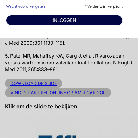
3. Monroe DM, Hoffman M, Roberts HR. Platelets and
Wachtwoord vergeten
* Velden zijn verplicht
thrombin generation. Arterioscler Thromb Vasc Biol
2002;22:1381–1389.
INLOGGEN
4. Connolly SJ, Ezekowitz MD, Yusuf S, et al. Dabigatran
versus warfarin in patients with atrial fibrillation. N Engl
J Med 2009;361:1139–1151.
5. Patel MR, Mahaffey KW, Garg J, et al. Rivaroxaban
versus warfarin in nonvalvular atrial fibrillation. N Engl J
Med 2011;365:883–891.
DOWNLOAD DE SLIDE
VIND DIT ARTIKEL ONLINE OP AM J CARDIOL
Klik om de slide te bekijken