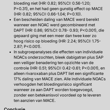
bloeding niet (HR: 0.82; 95%CI: 0.56-1.20;
P=0.31), en het had geen gunstig effect op MACE
(HR: 0.82; 95%CI: 0.66-1.04; P=0.10).
Een bescheiden daling van MACE werd bereikt
wanneer een NOAC werd gecombineerd met
DAPT (HR: 0.86; 95%CI: 0.78- 0.93; P<0.001), die
gepaard ging met een meer dan twee keer zo
hoog risico op bloeding (HR: 2.24; 95%CI: 1.75-
2.87; P<0.001).
In subgroepanalyses die effecten van individuele
NOACs onderzochten, bleek dabigatran plus SAP
een veiliger benadering ten opzichte van de
controle (HR: 0.51; 95%CI: 0.42-0.61; P<0.001), en
alleen rivaroxaban plus DAPT liet een significante
17% daling van MACE zien. Alle individuele NOACs
verhoogden het bloedingsrisico significant
wanneer ze aan DAPT worden toegevoegd,
zonder een betekenisvol voordeel op te leveren
ten aanzien van MACE.
Conclusie