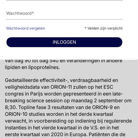
maanden.
De primaire eindpunten waren procentuele verandering
in LDL-c vanaf baseline tot dag 510 (17 maanden) en
tijd-gecorrigeerde procentuele verandering in LDL-c
Wachtwoord vergeten
* Velden zijn verplicht
vanaf baseline na dag 90 (3 maanden) en tot op dag
540 (18 maanden). De belangrijkste secundaire
INLOGGEN
eindpunten omvatten de gemiddelde absolute
verandering op dag 510, de gemiddelde absolute daling
van dag 90 tot dag 540 en veranderingen in andere
lipiden en lipoproteïnes.
Gedetailleerde effectiviteit-, verdraagbaarheid en
veiligheidsdata van ORION-11 zullen op het ESC
congres in Parijs worden gepresenteerd in een late-
breaking science session op maandag 2 september om
8;30. Topline fase 3 resultaten van de ORION-9 en
ORION-10 studies worden in het derde kwartaal
verwacht, in voorbereiding op indiening bij regulerende
instanties in het vierde kwartaal in de V.S. en in het
eerste kwartaal van 2020 in Europa. Patiënten die de