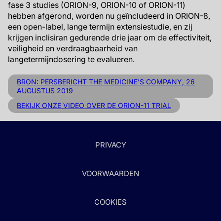
fase 3 studies (ORION-9, ORION-10 of ORION-11)
hebben afgerond, worden nu geïncludeerd in ORION-8,
een open-label, lange termijn extensiestudie, en zij
krijgen inclisiran gedurende drie jaar om de effectiviteit,
veiligheid en verdraagbaarheid van
langetermijndosering te evalueren.
BRON: PERSBERICHT THE MEDICINE’S COMPANY, 26
AUGUSTUS 2019
BEKIJK ONZE VIDEO OVER DE ORION-11 TRIAL
PRIVACY
VOORWAARDEN
COOKIES