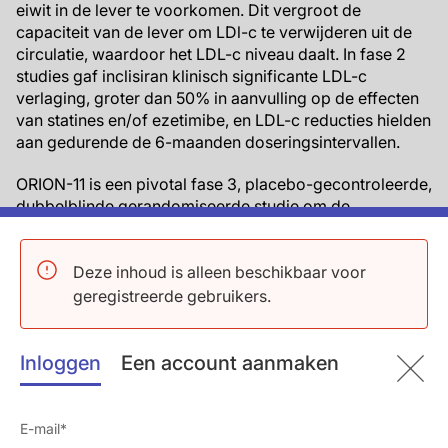
eiwit in de lever te voorkomen. Dit vergroot de
capaciteit van de lever om LDl-c te verwijderen uit de
circulatie, waardoor het LDL-c niveau daalt. In fase 2
studies gaf inclisiran klinisch significante LDL-c
verlaging, groter dan 50% in aanvulling op de effecten
van statines en/of ezetimibe, en LDL-c reducties hielden
aan gedurende de 6-maanden doseringsintervallen.
ORION-11 is een pivotal fase 3, placebo-gecontroleerde,
dubbelblinde gerandomiseerde studie om de
effectiviteit, veiligheid en verdraagbaarheid van
inclisiran-natrium 300 mg subcutaan toegediend te
Deze inhoud is alleen beschikbaar voor
evalueren in 1617 patiënten met atherosclerotische
cardiovasculaire ziekte (ASCVD) of ASCVD-risico-
geregistreerde gebruikers.
equivalenten en verhoogd LDL-c ondanks maximaal
getolereerde dosis statinetherapie (met of zonder
ezetimibe). De internationale studie werd uitgevoerd in
Inloggen
Een account aanmaken
70 sites in zeven landen. Elke deelnemer kreeg
inclisiran-natrium 300 mg als subcutane injectie, met
een herhaling na drie maanden en daarna elke zes