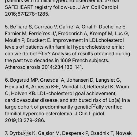
patients with familial hypercholesterolemia: 5-Year
SAFEHEART registry follow-up. J Am Coll Cardiol
2016;67:1278–1285.
5. Be´liard S, Carreau V, Carrie´ A, Giral P, Ducheˆne E,
Farnier M, Ferrie`res J,\ Fredenrich A, Krempf M, Luc G,
Moulin P, Bruckert E. Improvement in LDLcholesterol
levels of patients with familial hypercholesterolemia:
can we do better? Analysis of results obtained during
the past two decades in 1669 French subjects.
Atherosclerosis 2014;234:136–141.
6. Bogsrud MP, Græsdal A, Johansen D, Langslet G,
Hovland A, Arnesen K-E, Mundal LJ, Retterstøl K, Wium
C, Holven KB. LDL-cholesterol goal achievement,
cardiovascular disease, and attributed risk of Lp(a) in a
large cohort of predominantly genetically verified
familial hypercholesterolemia. J Clin Lipidol
2019;13:279–286.
7. Dyrbus K, Ga˛sior M, Desperak P, Osadnik T, Nowak