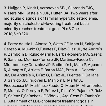
3. Huijgen R, Kindt I, Verhoeven SBJ, Sijbrands EJG,
Vissers MN, Kastelein JJP, Hutten BA. Two years after
molecular diagnosis of familial hypercholesterolemia:
majority on cholesterol-lowering treatment but a
minority reaches treatment goal. PLoS One
2010;5:e9220.
4. Perez de Isla L, Alonso R, Watts GF, Mata N, Saltijeral
Cerezo A, Mu~niz O,Fuentes F, Diaz-Diaz JL, de Andre´s
R, Zambo´n D, Rubio-Marin P, Barba-Romero MA, Saenz
P, Sanchez Mu~noz-Torrero JF, Martinez-Faedo C,
MiramontesGonzalez JP, Badimo´n L, Mata P, Aguado
R, Almagro F, Arrieta F, Barba MA´ , Brea A´ , Cepeda
JM, De Andre´s R, Dı´az G, Dı´az JL, Fuentes F, Galiana
J, Garrido JA, Irigoyen L, Manjo´n L, Martin A,
Piedecausa M, Martı´nez-Faedo C, Mauri M, Miramontes
P, Mu~niz O, Pereyra F, Pe´rez L, Pinto´ X, Pujante P, Ruiz
E, Sa´enz P,Sa´nchez JF, Vidal JI, Argu¨eso R, Zambo´n
D. Attainment of LDL-cholesterol treatment goals in