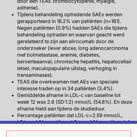
door een TEAE (trombocytopenie, myalgie,
asthenie).
Tijdens behandeling optredende SAEs werden
gerapporteerd in 16.2% van patiënten (n=161).
Negen patiënten (0.9%) hadden SAEs die tijdens
behandeling optraden en waarvan geacht werd
gerelateerd te zijn aan alirocumab door de
onderzoeker (lever abces, long adenocarcinoma
met botmetastase, anemie, diabetes,
beroerteaanval, chronische hepatitis, hepatocellair
letsel, maculopapulaire uitslag, verhoging in
transaminases).
TEAS die overkwamen met AEs van speciale
interesse traden op in 34 patiënten (3.4%).
Gemiddelde afname in LDL-c van baseline tot
week 12 was 2.6 (SD:1.2) mmol/L (54.8%). En deze
afname hield aan tijdens de studieduur.
Percentage patiënten dat LDL-c<2.59 mmol/L,
LDL-c <1.81 mmol/L, en LDL-c <1.81 mmol/L en/of
≥50% afname van baseline tot week 12 behaalde
was respectievelijk 74.6%, 50.2% en 69.1%.