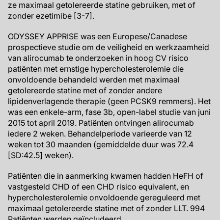
ze maximaal getolereerde statine gebruiken, met of
zonder ezetimibe [3-7].
ODYSSEY APPRISE was een Europese/Canadese
prospectieve studie om de veiligheid en werkzaamheid
van alirocumab te onderzoeken in hoog CV risico
patiënten met ernstige hypercholesterolemie die
onvoldoende behandeld werden met maximaal
getolereerde statine met of zonder andere
lipidenverlagende therapie (geen PCSK9 remmers). Het
was een enkele-arm, fase 3b, open-label studie van juni
2015 tot april 2019. Patiënten ontvingen alirocumab
iedere 2 weken. Behandelperiode varieerde van 12
weken tot 30 maanden (gemiddelde duur was 72.4
[SD:42.5] weken).
Patiënten die in aanmerking kwamen hadden HeFH of
vastgesteld CHD of een CHD risico equivalent, en
hypercholesterolemie onvoldoende gereguleerd met
maximaal getolereerde statine met of zonder LLT. 994
Patiënten werden geïncludeerd.