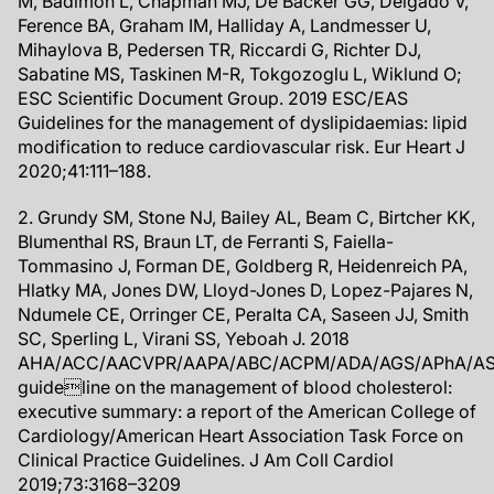
M, Badimon L, Chapman MJ, De Backer GG, Delgado V,
Ference BA, Graham IM, Halliday A, Landmesser U,
Mihaylova B, Pedersen TR, Riccardi G, Richter DJ,
Sabatine MS, Taskinen M-R, Tokgozoglu L, Wiklund O;
ESC Scientific Document Group. 2019 ESC/EAS
Guidelines for the management of dyslipidaemias: lipid
modification to reduce cardiovascular risk. Eur Heart J
2020;41:111–188.
2. Grundy SM, Stone NJ, Bailey AL, Beam C, Birtcher KK,
Blumenthal RS, Braun LT, de Ferranti S, Faiella-
Tommasino J, Forman DE, Goldberg R, Heidenreich PA,
Hlatky MA, Jones DW, Lloyd-Jones D, Lopez-Pajares N,
Ndumele CE, Orringer CE, Peralta CA, Saseen JJ, Smith
SC, Sperling L, Virani SS, Yeboah J. 2018
AHA/ACC/AACVPR/AAPA/ABC/ACPM/ADA/AGS/APhA/A
guideline on the management of blood cholesterol:
executive summary: a report of the American College of
Cardiology/American Heart Association Task Force on
Clinical Practice Guidelines. J Am Coll Cardiol
2019;73:3168–3209