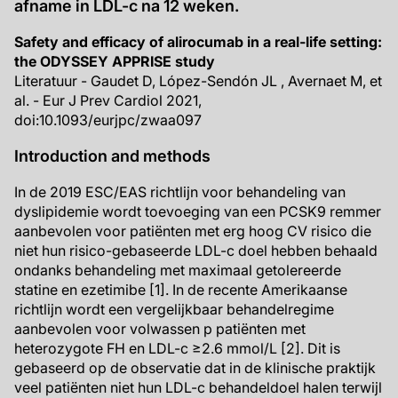
afname in LDL-c na 12 weken.
Safety and efficacy of alirocumab in a real-life setting:
the ODYSSEY APPRISE study
Literatuur - Gaudet D, López-Sendón JL , Avernaet M, et
al. - Eur J Prev Cardiol 2021,
doi:10.1093/eurjpc/zwaa097
Introduction and methods
In de 2019 ESC/EAS richtlijn voor behandeling van
dyslipidemie wordt toevoeging van een PCSK9 remmer
aanbevolen voor patiënten met erg hoog CV risico die
niet hun risico-gebaseerde LDL-c doel hebben behaald
ondanks behandeling met maximaal getolereerde
statine en ezetimibe [1]. In de recente Amerikaanse
richtlijn wordt een vergelijkbaar behandelregime
aanbevolen voor volwassen p patiënten met
heterozygote FH en LDL-c ≥2.6 mmol/L [2]. Dit is
gebaseerd op de observatie dat in de klinische praktijk
veel patiënten niet hun LDL-c behandeldoel halen terwijl