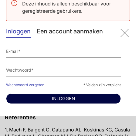
Deze inhoud is alleen beschikbaar voor
Conclusie
geregistreerde gebruikers.
Over het algemeen werd toevoeging van alirocumab
aan maximaal getolereerde statine met en zonder LLT
Inloggen
Een account aanmaken
goed verdragen in hoog risico patiënten en resulteerde
in een ~50% afname na 12 weken, die aanhield tijdens
de behandelduur.
De auteurs merkten nog op: ‘Hoewel de huidige analyse
waardevolle inzichten levert voor de behandeling van
patiënten met hoog/erg hoog CV risico zou toekomstig
onderzoek moeten focussen op de veiligheid en
Wachtwoord vergeten
* Velden zijn verplicht
werkzaamheid van alirocumab in populaties in een real-
world setting, zonder de nauwgezette monitoring die
INLOGGEN
gebruikt wordt in gecontroleerde registers en klinische
trials.’
Referenties
1. Mach F, Baigent C, Catapano AL, Koskinas KC, Casula