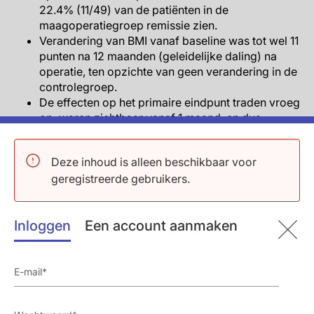
22.4% (11/49) van de patiënten in de
maagoperatiegroep remissie zien.
Verandering van BMI vanaf baseline was tot wel 11
punten na 12 maanden (geleidelijke daling) na
operatie, ten opzichte van geen verandering in de
controlegroep.
De effecten op het primaire eindpunt traden vroeg
op, waren zichtbaar vanaf 1 maand, en dus
voordat het gewichtsverlies optrad.
Van de secundaire eindpunten liet tailleomtrek een
Deze inhoud is alleen beschikbaar voor
significante daling zien in de gastric bypass
geregistreerde gebruikers.
groep(86.9±8.5 vs. 109.8±9.6, P<0.001), evenals
nuchtere plasmaglucose (84.0±6.8 vs. 98.4±19.0,
P<0.001) en triglyceriden (85.7±46.2 vs.
Inloggen
Een account aanmaken
130.0±5.0, P<0.001).
Het mediane aantal antihypertensieve middelen
was 1 (IQR: 0-1) vs. 3 (IQR: 2.5-4) in de
controlegroep (mean: 0.7±1.0 vs. 3±0.9).
Significant meer anemie werd gezien in de gastric
bypassgroep op 12 maanden, ten opzichte van