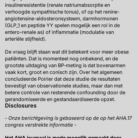
insulineresistentie (renale natriumabsorptie en
verhoogde sympathische tonus), of op het renine-
angiotensine-aldosteronsysteem, darmhormonen
(GLP_1 en peptide YY spelen mogelijk een rol in de
entero-renale as) of inflammatie (modulatie van
arteriële stijfheid).
De vraag blijft staan wat dit betekent voor meer obese
patiënten. Dat is momenteel nog onbekend, en de
grootste uitdaging van BP-meting is dat bovenarmen
vaak kort, groot en conisch zijn. Over het algemeen
concludeerde Poirier dat deze studie de resultaten
bevestigt van observationele studies, maar dan met
betere controle van resterende confounding door de
gerandomiseerde en gestandaardiseerde opzet.
Disclosures
- Onze berichtgeving is gebaseerd op de op het AHA.17
congres verstrekte informatie -
Het AHA journaal is mede mogelijk gemaakt door