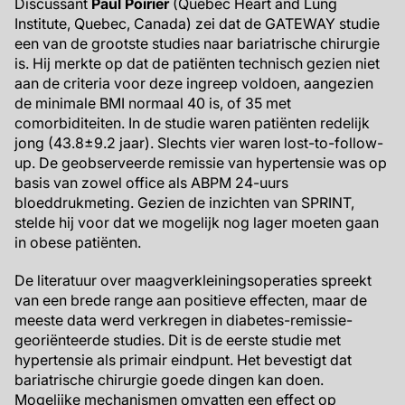
Discussant
Paul Poirier
(Quebec Heart and Lung
Institute, Quebec, Canada) zei dat de GATEWAY studie
een van de grootste studies naar bariatrische chirurgie
is. Hij merkte op dat de patiënten technisch gezien niet
aan de criteria voor deze ingreep voldoen, aangezien
de minimale BMI normaal 40 is, of 35 met
comorbiditeiten. In de studie waren patiënten redelijk
jong (43.8±9.2 jaar). Slechts vier waren lost-to-follow-
up. De geobserveerde remissie van hypertensie was op
basis van zowel office als ABPM 24-uurs
bloeddrukmeting. Gezien de inzichten van SPRINT,
stelde hij voor dat we mogelijk nog lager moeten gaan
in obese patiënten.
De literatuur over maagverkleiningsoperaties spreekt
van een brede range aan positieve effecten, maar de
meeste data werd verkregen in diabetes-remissie-
georiënteerde studies. Dit is de eerste studie met
hypertensie als primair eindpunt. Het bevestigt dat
bariatrische chirurgie goede dingen kan doen.
Mogelijke mechanismen omvatten een effect op