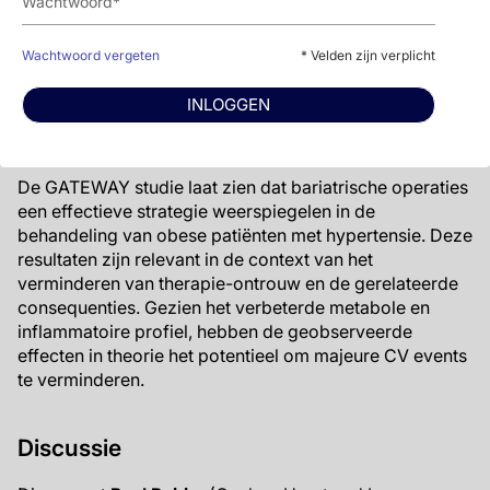
baseline (20% vs 6 %, P=0.01), en
hypovitaminosis B12 nam toe (28% vs 9%,
P=0.01). 12% van de patiënten (6/49) moest
Wachtwoord vergeten
* Velden zijn verplicht
opnieuw worden opgenomen na gastric bypass,
maar niemand in de controlegroep (P=0.03).
INLOGGEN
Conclusie
De GATEWAY studie laat zien dat bariatrische operaties
een effectieve strategie weerspiegelen in de
behandeling van obese patiënten met hypertensie. Deze
resultaten zijn relevant in de context van het
verminderen van therapie-ontrouw en de gerelateerde
consequenties. Gezien het verbeterde metabole en
inflammatoire profiel, hebben de geobserveerde
effecten in theorie het potentieel om majeure CV events
te verminderen.
Discussie