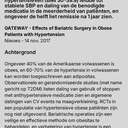
hypertensieven (BMI 30-39.9) leidde tot
stabiele SBP en daling van de benodigde
medicatie in de meerderheid van patiënten, en
ongeveer de helft liet remissie na 1 jaar zien.
GATEWAY - Effects of Bariatric Surgery in Obese
Patients with Hypertension
Nieuws - 14 nov. 2017
Achtergrond
Ongeveer 40% van de Amerikaanse volwassenen is
obees, en 60-70% van de hypertensie in volwassenen
kan worden toegeschreven aan adipositas.
Observationele en gerandomiseerde studies (met name
gericht op T2DM) lieten daling van gebruik of stoppen
met antihypertensieve medicatie zien en algemene
dalingen van CV events na maagverkleining. RCTs in
een populatie van hypertensieve obese patiënten zijn
nog niet uitgevoerd. Bariatrische operaties zijn een
veilige en effectieve methode om obesitas te
behandelen, en verbetering van hypertensie is een