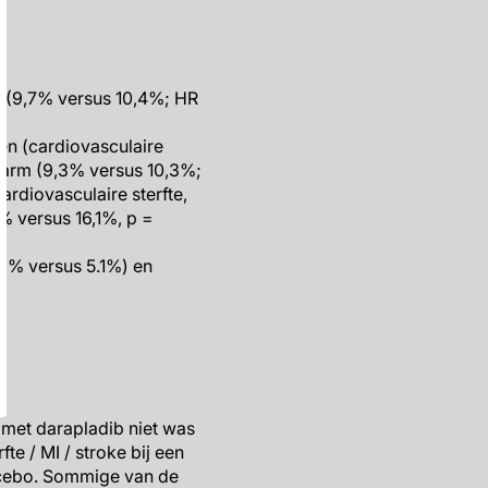
n (9,7% versus 10,4%; HR
en (cardiovasculaire
b arm (9,3% versus 10,3%;
ardiovasculaire sterfte,
6% versus 16,1%, p =
.6% versus 5.1%) en
 met darapladib niet was
e / MI / stroke bij een
lacebo. Sommige van de