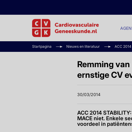
AGEN
Startpagina
Nieuws en literatuur
ACC 2014
Remming van l
ernstige CV e
30/03/2014
ACC 2014 STABILITY: 
MACE niet. Enkele se
voordeel in patiënte