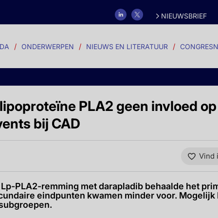
NIEUWSBRIEF
DA
ONDERWERPEN
NIEUWS EN LITERATUUR
CONGRESN
ipoproteïne PLA2 geen invloed op
vents bij CAD
Vind 
Lp-PLA2-remming met darapladib behaalde het prim
cundaire eindpunten kwamen minder voor. Mogelijk 
nsubgroepen.