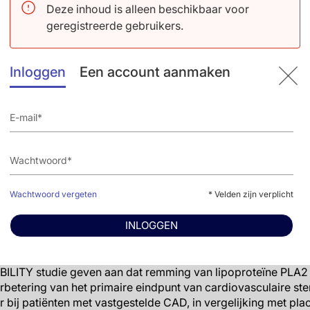
Deze inhoud is alleen beschikbaar voor
geregistreerde gebruikers.
taten
unt was vergelijkbaar tussen de darapladib en placebo arme
Inloggen
Een account aanmaken
,03, p = 0,20).
secundaire eindpunt van belangrijke coronaire gebeurteniss
isende coronaire revascularisatie) was lager in de darapladi
2-1,00, p = 0,045), net als het samengestelde eindpunt van c
evascularisatie en hospitalisatie voor onstabiele angina (14,
aaronder cardiovasculaire sterfte (4.5% versus 4.7%), MI (4
n beide armen) waren vergelijkbaar.
Wachtwoord vergeten
* Velden zijn verplicht
ijwerkingen waaronder nierfalen was vergelijkbaar.
INLOGGEN
BILITY studie geven aan dat remming van lipoproteïne PLA2
etering van het primaire eindpunt van cardiovasculaire sterft
r bij patiënten met vastgestelde CAD, in vergelijking met p