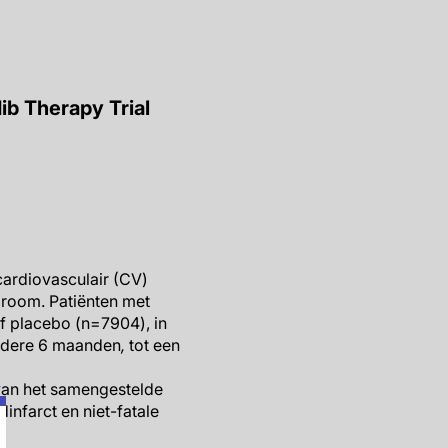
dib Therapy Trial
cardiovasculair (CV)
droom. Patiënten met
f placebo (n=7904), in
iedere 6 maanden
,
tot een
van het samengestelde
infarct en niet-fatale