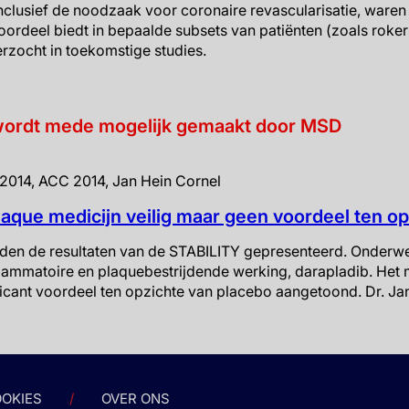
clusief de noodzaak voor coronaire revascularisatie, waren si
voordeel biedt in bepaalde subsets van patiënten (zoals roke
rzocht in toekomstige studies.
wordt mede mogelijk gemaakt door MSD
2014, ACC 2014, Jan Hein Cornel
laque medicijn veilig maar geen voordeel ten o
en de resultaten van de STABILITY gepresenteerd. Onderwe
flammatoire en plaquebestrijdende werking, darapladib. Het m
icant voordeel ten opzichte van placebo aangetoond. Dr. Ja
OKIES
OVER ONS