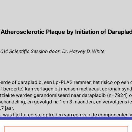
 Atherosclerotic Plaque by Initiation of Darapla
4 Scientific Session door: Dr. Harvey D. White
eerde of darapladib, een Lp-PLA2 remmer, het risico op een 
of beroerte) kan verlagen bij mensen met acuut coronair syn
rtziekte werden gerandomiseerd naar darapladib (n=7924) o
behandeling, en gevolgd na 1 en 3 maanden, en vervolgens 
7 jaar.
t was tijd tot eerste optreden van een van de componenten 
events (MACE), bestaande uit CV sterfte, niet-fataal myocard