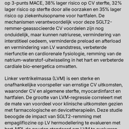
op 3-punts MACE, 38% lager risico op CV sterfte, 32%
lager risico op sterfte door alle oorzaken en 35% lager
risico op ziekenhuisopname voor hartfalen. De
mechanismen verantwoordelijk voor deze SGLT2-
remmer-geassocieerde CV voordelen zijn nog
onduidelijk, maar kunnen natriurese, vermindering van
interstitieel oedeem, verminderde preload en afterload
en vermindering van LV wandstress, verbeterde
nierfunctie en cardiorenale fysiologie, remming van de
natrium-waterstof-uitwisseling in het hart en verbeterde
cardiale bio-energetica omvatten.
Linker ventrikelmassa (LVM) is een sterke en
onafhankelijke voorspeller van ernstige CV uitkomsten,
waaronder CV en algemene sterfte, myocardinfarct en
hartfalen. De grootte van LVM-regressie correleert met
de mate van voordeel voor klinische uitkomsten gezien
met farmacologische en devicetherapieën. Deze studie
beoogde de impact van SGLT2-remming met
empagliflozine op LV hermodellering te evalueren met