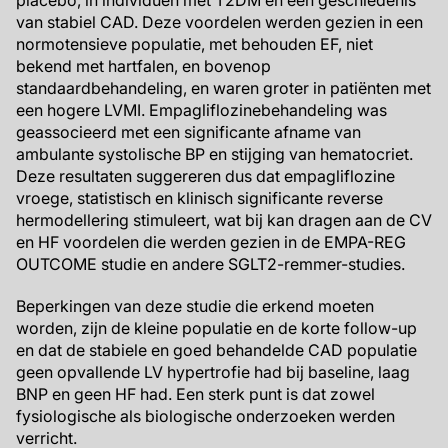
placebo, in individuen met T2DM en een geschiedenis
van stabiel CAD. Deze voordelen werden gezien in een
normotensieve populatie, met behouden EF, niet
bekend met hartfalen, en bovenop
standaardbehandeling, en waren groter in patiënten met
een hogere LVMI. Empagliflozinebehandeling was
geassocieerd met een significante afname van
ambulante systolische BP en stijging van hematocriet.
Deze resultaten suggereren dus dat empagliflozine
vroege, statistisch en klinisch significante reverse
hermodellering stimuleert, wat bij kan dragen aan de CV
en HF voordelen die werden gezien in de EMPA-REG
OUTCOME studie en andere SGLT2-remmer-studies.
Beperkingen van deze studie die erkend moeten
worden, zijn de kleine populatie en de korte follow-up
en dat de stabiele en goed behandelde CAD populatie
geen opvallende LV hypertrofie had bij baseline, laag
BNP en geen HF had. Een sterk punt is dat zowel
fysiologische als biologische onderzoeken werden
verricht.