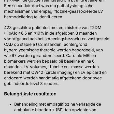
hart-MRI, de gouden standaard om LVM te evalueren.
Een secundair doel was om pathofysiologische
mechanismen van empagliflozine-geassocieerde LV
hermodellering te identificeren.
423 geschikte patiënten met een historie van T2DM
(HbA1c ≥6.5 en ≤10% in de afgelopen 3 maanden
voorafgaand aan het screeningsbezoek) en vastgesteld
CAD op stabiele (≥2 maanden) achtergrond
hyperglycemische therapie werden beoordeeld, van
wie 97 werden gerandomiseerd. Cardiale MRI en
biomarkers werden bepaald bij baseline en na 6
maanden. LV-volumes, -functie en -massa werden
berekend met CVi42 (circle imaging) en LV epicard en
endocard werden handmatig afgetekend door twee
geblindeerde level 3 readers.
Belangrijkste resultaten
Behandeling met empagliflozine verlaagde de
ambulante bloeddruk (BP) ten opzichte van