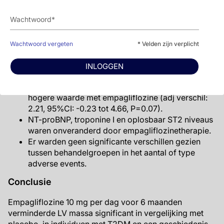
behandeleffect (≤60: adj verschil tussen
behandelgroepen: -0.46, 95%CI: -3.44 tot 2.52,
>60: adj verschil: -7.26, 95%CI: -11.4 tot -3.12).
Secundaire cMRI uitkomsten omvatten geen
Wachtwoord vergeten
* Velden zijn verplicht
significante verschillen in LVESVI (adj verschil:
-1.20, 95%CI; -3.77 tot 1.37, P=0.36) en LVEDVI
INLOGGEN
(adj verschil: -1.16, 95%CI: -4.99 tot 2.66, P=0.55).
LVEF liet een tendens zien in de richting van een
hogere waarde met empagliflozine (adj verschil:
2.21, 95%CI: -0.23 tot 4.66, P=0.07).
NT-proBNP, troponine I en oplosbaar ST2 niveaus
waren onveranderd door empagliflozinetherapie.
Er warden geen significante verschillen gezien
tussen behandelgroepen in het aantal of type
adverse events.
Conclusie
Empagliflozine 10 mg per dag voor 6 maanden
verminderde LV massa significant in vergelijking met