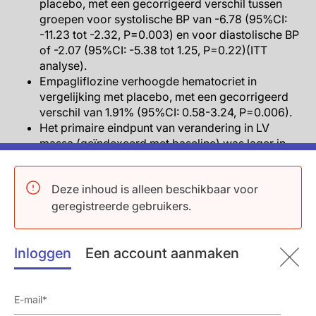
placebo, met een gecorrigeerd verschil tussen
groepen voor systolische BP van -6.78 (95%CI:
-11.23 tot -2.32, P=0.003) en voor diastolische BP
of -2.07 (95%CI: -5.38 tot 1.25, P=0.22)(ITT
analyse).
Empagliflozine verhoogde hematocriet in
vergelijking met placebo, met een gecorrigeerd
verschil van 1.91% (95%CI: 0.58-3.24, P=0.006).
Het primaire eindpunt van verandering in LV
massa (geïndexeerd met baseline) was lager in
diegenen behandeld met empagliflozine ten
opzichte van placebo (adj verschil: -3.35, 955CI:
Deze inhoud is alleen beschikbaar voor
-5.9 tot -0.81, P=0.01).
Sensitivityanalyses voor LVM-regressie met LVM
geregistreerde gebruikers.
geïndexeerd voor hoogte of gewicht gaf ook
statistisch significante resultaten.
Inloggen
Een vooraf gespecificeerde subgroupanalyse op
Een account aanmaken
basis van baseline LVMI (LVM met papillaire
spiermassa geïndexeerd voor lichaamsoppervlak)
liet een significante interactie zien (P-interactie:
0.007) voor LVMI ≤60 vs >60 g/m² en het