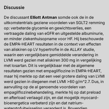
Discussie
De discussant
Elliott Antman
somde ook de in de
uitkomstentrials geziene voordelen van SGLT2 remming
op: verbeterde glycemie en gewichtsverlies, een
vertraagde daling van eGFR en uitgestelde albuminurie,
en minder ziekenhuisopname voor HF. Hij beschouwde
de EMPA-HEART resultaten in de context van effecten
van aliskiren op LV hypertrofie in de ALLAY studie,
waarin een vergelijkbare gemiddelde verandering in
LVMI werd gezien met aliskiren 300 mg in vergelijking
met losartan. Dit is vergelijkbaar met de algemene
resultaten gezien met empagliflozine in EMPA-HEART,
maar hij merkte op dat een veel grotere daling van LVMI
werd gezien in diegenen met LVMI >60 g/m^2.7. Dus, in
aanvulling op de al genoemde voordelen van
empagliflozinebehandeling, merkte hij op dat preload
en afterload verlaagd zijn, en dat mogelijk myocard-
bioenergetica verbeterd zijn en dat natrium-
waterstofuitwisseling veranderd is. Bovendien