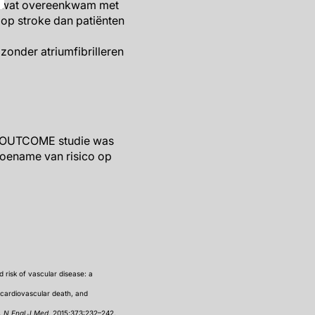
, wat overeenkwam met
 op stroke dan patiënten
zonder atriumfibrilleren
EG OUTCOME studie was
toename van risico op
d risk of vascular disease: a
, cardiovascular death, and
s.
N Engl J Med
. 2015;373:232–242.