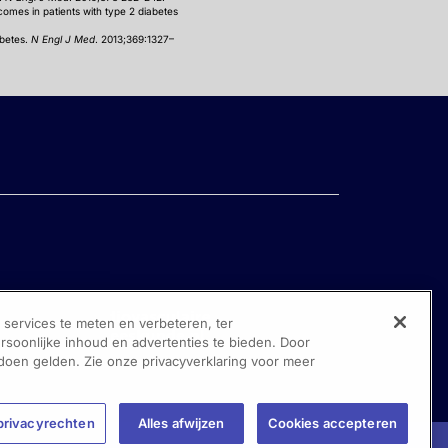
comes in patients with type 2 diabetes
abetes.
N Engl J Med
. 2013;369:1327–
ervices te meten en verbeteren, ter
oonlijke inhoud en advertenties te bieden. Door
 doen gelden. Zie onze privacyverklaring voor meer
privacyrechten
Alles afwijzen
Cookies accepteren