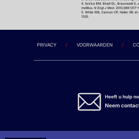
4. Scirica BM, Bhatt DL, Braunwald E, 
mellitus.
N Engl J Med
. 2013;369:1317–
5. White WB, Cannon CP, Heller SR, et 
1335.
PRIVACY
VOORWAARDEN
CO
Heeft u hulp n
Neem contact