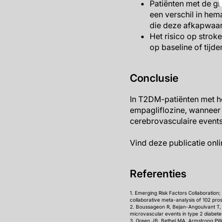
Patiënten met de g
een verschil in hem
die deze afkapwaar
Het risico op strok
op baseline of tijde
Conclusie
In T2DM-patiënten met h
empagliflozine, wanneer 
cerebrovasculaire events
Vind deze publicatie onl
Referenties
1. Emerging Risk Factors Collaboration;
collaborative meta-analysis of 102 pro
2. Boussageon R, Bejan-Angoulvant T, S
microvascular events in type 2 diabete
3. Green JB, Bethel MA, Armstrong PW, 