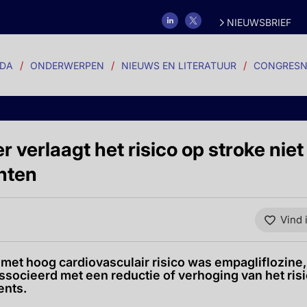
NIEUWSBRIEF
DA
ONDERWERPEN
NIEUWS EN LITERATUUR
CONGRESN
erlaagt het risico op stroke niet 
nten
Vind 
n met hoog cardiovasculair risico was empagliflozin
ssocieerd met een reductie of verhoging van het ris
ents.