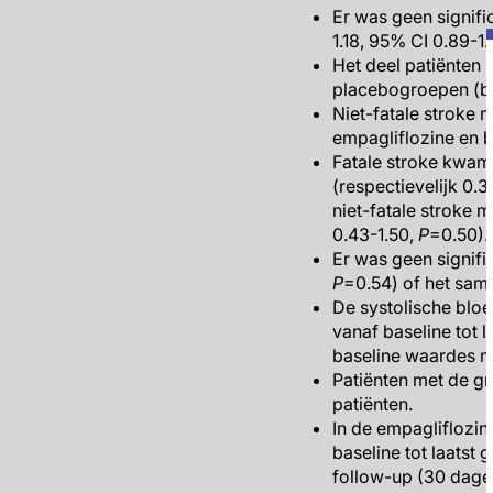
Er was geen signifi
1.18, 95% CI 0.89-1
Het deel patiënten 
placebogroepen (b
Niet-fatale stroke 
empagliflozine en 
Fatale stroke kwam
(respectievelijk 0.
niet-fatale stroke m
0.43-1.50,
P
=0.50).
Er was geen signifi
P
=0.54) of het sam
De systolische bloe
vanaf baseline tot 
baseline waardes n
Patiënten met de g
patiënten.
In de empagliflozin
baseline tot laats
follow-up (30 dage