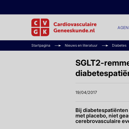
AGEN
Startpagina
Nieuws en literatuur
Diabetes
SGLT2-remmer v
diabetespatië
19/04/2017
Bij diabetespatiënte
met placebo, niet gea
cerebrovasculaire ev