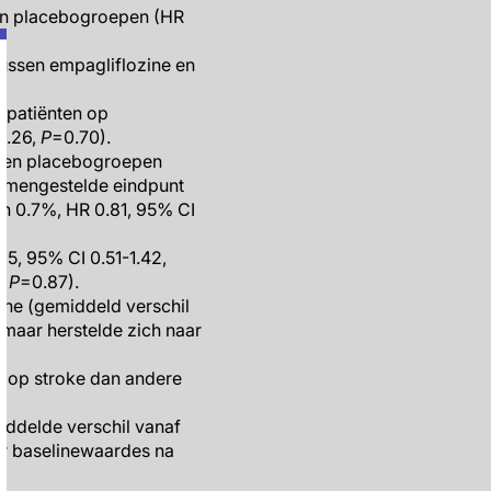
e en placebogroepen (HR
tussen empagliflozine en
e patiënten op
2.26,
P
=0.70).
e- en placebogroepen
samengestelde eindpunt
6 en 0.7%, HR 0.81, 95% CI
85, 95% CI 0.51-1.42,
5,
P
=0.87).
ine (gemiddeld verschil
 maar herstelde zich naar
 op stroke dan andere
iddelde verschil vanaf
ar baselinewaardes na