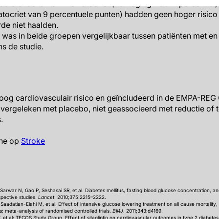
ste
rootste toename in hematocriet (verhoging ≥90
percentiel
atocriet van 9 percentuele punten) hadden geen hoger risico
de niet haalden.
e was in beide groepen vergelijkbaar tussen patiënten met en 
ns de studie.
oog cardiovasculair risico en geïncludeerd in de EMPA-R
vergeleken met placebo, niet geassocieerd met reductie of 
.
ine op
Stroke
 Sarwar N, Gao P, Seshasai SR, et al. Diabetes mellitus, fasting blood glucose concentration, an
spective studies.
Lancet
. 2010;375:2215–2222.
aadatian-Elahi M, et al. Effect of intensive glucose lowering treatment on all cause mortality
s: meta-analysis of randomised controlled trials.
BMJ
. 2011;343:d4169.
et al; TECOS Study Group. Effect of sitagliptin on cardiovascular outcomes in type 2 diabete