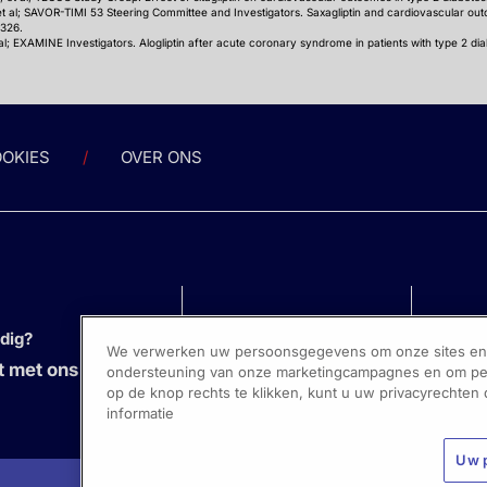
et al; SAVOR-TIMI 53 Steering Committee and Investigators. Saxagliptin and cardiovascular out
1326.
al; EXAMINE Investigators. Alogliptin after acute coronary syndrome in patients with type 2 di
OKIES
OVER ONS
odig?
We verwerken uw persoonsgegevens om onze sites en s
 met ons op
ondersteuning van onze marketingcampagnes en om pers
op de knop rechts te klikken, kunt u uw privacyrechten
informatie
Uw 