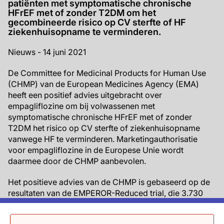
patiënten met symptomatische chronische
HFrEF met of zonder T2DM om het
gecombineerde risico op CV sterfte of HF
ziekenhuisopname te verminderen.
Nieuws - 14 juni 2021
De Committee for Medicinal Products for Human Use
(CHMP) van de European Medicines Agency (EMA)
heeft een positief advies uitgebracht over
empagliflozine om bij volwassenen met
symptomatische chronische HFrEF met of zonder
T2DM het risico op CV sterfte of ziekenhuisopname
vanwege HF te verminderen. Marketingauthorisatie
voor empagliflozine in de Europese Unie wordt
daarmee door de CHMP aanbevolen.
Het positieve advies van de CHMP is gebaseerd op de
resultaten van de EMPEROR-Reduced trial, die 3.730
patiënten met chronisch HFrEF includeerde. De studie
was een fase 3, gerandomiseerde, dubbelblinde trial die