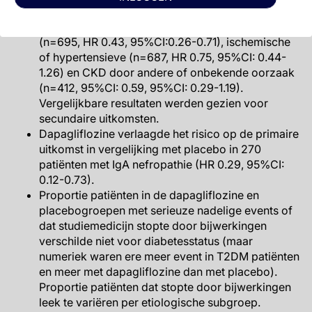
patiënten met diabetische nefropathie (n=2510, HR
0.63, 95%CI: 0.51-0.78), glomerulonephritides
(n=695, HR 0.43, 95%CI:0.26-0.71), ischemische
of hypertensieve (n=687, HR 0.75, 95%CI: 0.44-
1.26) en CKD door andere of onbekende oorzaak
(n=412, 95%CI: 0.59, 95%CI: 0.29-1.19).
Vergelijkbare resultaten werden gezien voor
secundaire uitkomsten.
Dapagliflozine verlaagde het risico op de primaire
uitkomst in vergelijking met placebo in 270
patiënten met IgA nefropathie (HR 0.29, 95%CI:
0.12-0.73).
Proportie patiënten in de dapagliflozine en
placebogroepen met serieuze nadelige events of
dat studiemedicijn stopte door bijwerkingen
verschilde niet voor diabetesstatus (maar
numeriek waren ere meer event in T2DM patiënten
en meer met dapagliflozine dan met placebo).
Proportie patiënten dat stopte door bijwerkingen
leek te variëren per etiologische subgroep.