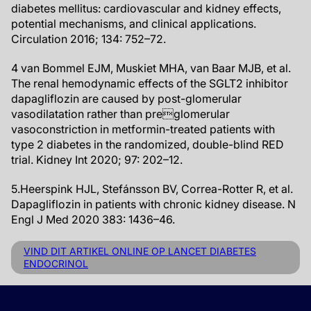
diabetes mellitus: cardiovascular and kidney effects,
potential mechanisms, and clinical applications.
Circulation 2016; 134: 752–72.
4 van Bommel EJM, Muskiet MHA, van Baar MJB, et al.
The renal hemodynamic effects of the SGLT2 inhibitor
dapagliflozin are caused by post-glomerular
vasodilatation rather than preglomerular
vasoconstriction in metformin-treated patients with
type 2 diabetes in the randomized, double-blind RED
trial. Kidney Int 2020; 97: 202–12.
5.Heerspink HJL, Stefánsson BV, Correa-Rotter R, et al.
Dapagliflozin in patients with chronic kidney disease. N
Engl J Med 2020 383: 1436–46.
VIND DIT ARTIKEL ONLINE OP LANCET DIABETES
ENDOCRINOL