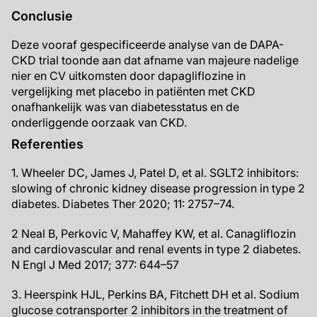
Conclusie
Deze vooraf gespecificeerde analyse van de DAPA-
CKD trial toonde aan dat afname van majeure nadelige
nier en CV uitkomsten door dapagliflozine in
vergelijking met placebo in patiënten met CKD
onafhankelijk was van diabetesstatus en de
onderliggende oorzaak van CKD.
Referenties
1. Wheeler DC, James J, Patel D, et al. SGLT2 inhibitors:
slowing of chronic kidney disease progression in type 2
diabetes. Diabetes Ther 2020; 11: 2757–74.
2 Neal B, Perkovic V, Mahaffey KW, et al. Canagliflozin
and cardiovascular and renal events in type 2 diabetes.
N Engl J Med 2017; 377: 644–57
3. Heerspink HJL, Perkins BA, Fitchett DH et al. Sodium
glucose cotransporter 2 inhibitors in the treatment of