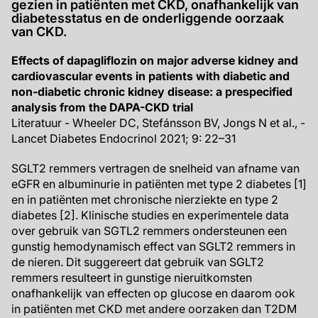
gezien in patiënten met CKD, onafhankelijk van
diabetesstatus en de onderliggende oorzaak
van CKD.
Effects of dapagliflozin on major adverse kidney and
cardiovascular events in patients with diabetic and
non-diabetic chronic kidney disease: a prespecified
analysis from the DAPA-CKD trial
Literatuur - Wheeler DC, Stefánsson BV, Jongs N et al., -
Lancet Diabetes Endocrinol 2021; 9: 22–31
SGLT2 remmers vertragen de snelheid van afname van
eGFR en albuminurie in patiënten met type 2 diabetes [1]
en in patiënten met chronische nierziekte en type 2
diabetes [2]. Klinische studies en experimentele data
over gebruik van SGTL2 remmers ondersteunen een
gunstig hemodynamisch effect van SGLT2 remmers in
de nieren. Dit suggereert dat gebruik van SGLT2
remmers resulteert in gunstige nieruitkomsten
onafhankelijk van effecten op glucose en daarom ook
in patiënten met CKD met andere oorzaken dan T2DM