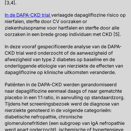
[3,4].
In de DAPA-CKD trial
verlaagde dapagliflozine risico op
nierfalen, sterfte door CV oorzaken or
ziekenhuisopname voor hartfalen en sterfte door alle
oorzaken in een brede groep individuen met CKD [5].
In deze vooraf gespecificeerde analyse van de DAPA-
CKD trial werd onderzocht of de aanwezigheid of
afwezigheid van type 2 diabetes op baseline en de
onderliggende etiologie van nierziekte de effecten van
dapagliflozine op klinische uitkomsten veranderde.
Patiënten in de DAPA-CKD werden gerandomiseerd
naar dapagliflozine eenmaal daags of naar gematchte
placebo in een 1:1 ratio, in aanvulling op standaardzorg.
Tijdens het screeningsbezoek werd de diagnose van
nierziekte genoteerd in de volgende categorieën:
diabetische nefropathie, chronische
glomerulonefritiden (een subgroep van IgA nefropathie
werd apart onderzocht), ischemische of hypertensieve