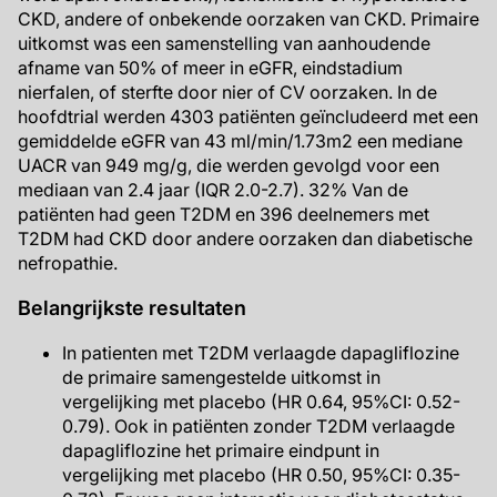
CKD, andere of onbekende oorzaken van CKD. Primaire
uitkomst was een samenstelling van aanhoudende
afname van 50% of meer in eGFR, eindstadium
nierfalen, of sterfte door nier of CV oorzaken. In de
hoofdtrial werden 4303 patiënten geïncludeerd met een
gemiddelde eGFR van 43 ml/min/1.73m2 een mediane
UACR van 949 mg/g, die werden gevolgd voor een
mediaan van 2.4 jaar (IQR 2.0-2.7). 32% Van de
patiënten had geen T2DM en 396 deelnemers met
T2DM had CKD door andere oorzaken dan diabetische
nefropathie.
Belangrijkste resultaten
In patienten met T2DM verlaagde dapagliflozine
de primaire samengestelde uitkomst in
vergelijking met placebo (HR 0.64, 95%CI: 0.52-
0.79). Ook in patiënten zonder T2DM verlaagde
dapagliflozine het primaire eindpunt in
vergelijking met placebo (HR 0.50, 95%CI: 0.35-