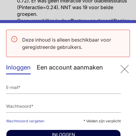
0.72). Er was geen interactie voor diabetesstatus
(Pinteractie=0.24). NNT was 19 voor beide
groepen.
Geen verschillen in de effecten van dapagliflozine
vs. placebo op de componenten van de primaire
uitkomst of de vooraf gespecificeerde
Deze inhoud is alleen beschikbaar voor
samengestelde uitkomst van chronische dialyse,
geregistreerde gebruikers.
niertransplantatie en nier-gerelateerde sterfte voor
diabetesstatus werden gezien.
Een consistent effect van dapagliflozine op de
Inloggen
Een account aanmaken
secundaire nier-specifieke samengestelde
uitkomst (aanhoudende eGFR afname ≥50%,
eindstadium nierfziekte of nier-gerelateerde
sterfte) werd waargenomen in patiënten met en
zonder T2DM. Ook voor de samengestelde
uitkomst van CV sterfte of ziekenhuisopname voor
hartfalen; of voor de uitkomst van sterfte door alle
oorzaken werd geen effect van medicatie voor
diabetesstatus waargenomen.
Wachtwoord vergeten
* Velden zijn verplicht
Effect van dapagliflozine op de primaire
samengestelde uitkomst was consistent in
INLOGGEN